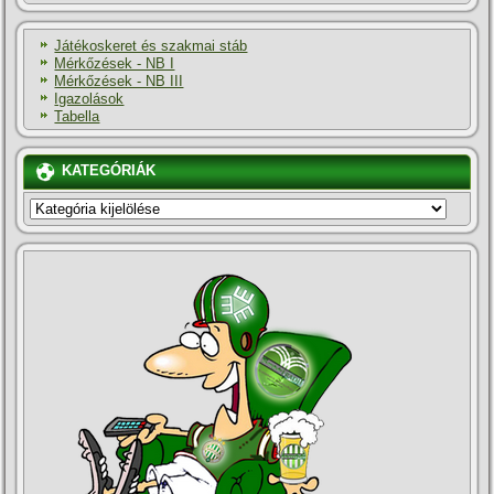
Játékoskeret és szakmai stáb
Mérkőzések - NB I
Mérkőzések - NB III
Igazolások
Tabella
KATEGÓRIÁK
KATEGÓRIÁK