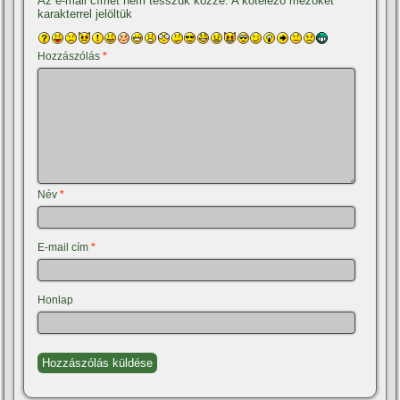
Az e-mail címet nem tesszük közzé.
A kötelező mezőket
*
karakterrel jelöltük
Hozzászólás
*
Név
*
E-mail cím
*
Honlap