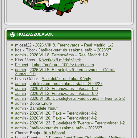
HOZZÁSZÓLÁSOK
mjozef22
-
2026.VIII.8. Ferencváros – Real Madrid: 1-2
kosik Tibor
-
Játékoskeret és szakmai stáb – 2026/27
admin
-
2026.VIII.8. Ferencváros – Real Madrid: 1-2
Kiss János
-
Következő mérkőzések
Felucci
-
Lakat Tanár úr – 100 év történelem
admin
-
2026.VIII.5. EL-selejtező: Ferencváros – Górnik
Zabrze: 1-0
Lovas Gábor
-
Anekdoták: dr. Lakat Károly
admin
-
Játékoskeret és szakmai stáb – 2026/27
admin
-
2026.VIII.2. Ferencváros – Vasas: 0-0
admin
-
2026.VIII.2. Ferencváros – Vasas: 0-0
admin
-
2026.VII.30. EL-selejtező: Ferencváros – Twente: 2-2
admin
-
Botka Endre
admin
-
Bamidele Yusuf
admin
-
2026.VII.26. Paks – Ferencváros: 4-2
admin
-
2026.VII.26. Paks – Ferencváros: 4-2
admin
-
2026.VII.23. EL-selejtező: Twente – Ferencváros: 1-2
admin
-
Játékoskeret és szakmai stáb – 2026/27
Charbel Bouja
-
Itt a háboru!
Lucas Fuentes
-
A Ferencvárosi Torna Club elnökei: Mailinger