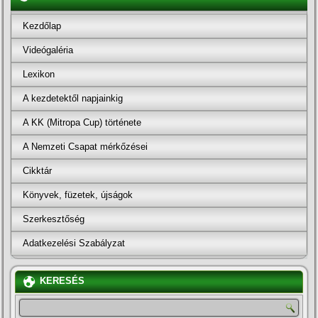
Kezdőlap
Videógaléria
Lexikon
A kezdetektől napjainkig
A KK (Mitropa Cup) története
A Nemzeti Csapat mérkőzései
Cikktár
Könyvek, füzetek, újságok
Szerkesztőség
Adatkezelési Szabályzat
KERESÉS