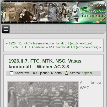
«
1926.I.31. FTC – Iszer-serleg kombinált 0:1 (edzőmérkőzés)
1926.II.7. FTC kombinált – NSC kombinált 1:3 (edzőmérkőzés)
»
1926.II.7. FTC, MTK, NSC, Vasas
kombinált – Wiener AC 3:3
Közzétéve:
2009. január 26. hétfő
|
Szerző:
K@rcsi
A bécsi
WAC