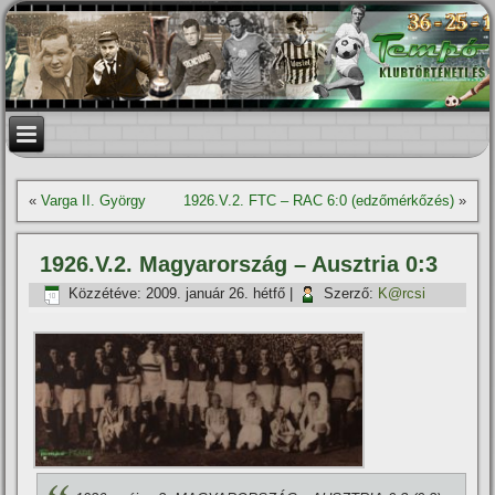
«
Varga II. György
1926.V.2. FTC – RAC 6:0 (edzőmérkőzés)
»
1926.V.2. Magyarország – Ausztria 0:3
Közzétéve:
2009. január 26. hétfő
|
Szerző:
K@rcsi