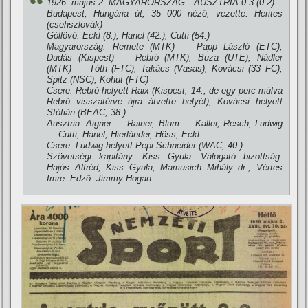
1926. május 2. MAGYARORSZÁG—AUSZTRIA 0:3 (0:2)
Budapest, Hungária út, 35 000 néző, vezette: Herites
(csehszlovák)
Góllövő: Eckl (8.), Hanel (42.), Cutti (54.)
Magyarország: Remete (MTK) — Papp László (ETC),
Dudás (Kispest) — Rebró (MTK), Buza (UTE), Nádler
(MTK) — Tóth (FTC), Takács (Vasas), Kovácsi (33 FC),
Spitz (NSC), Kohut (FTC)
Csere: Rebró helyett Raix (Kispest, 14., de egy perc múlva
Rebró visszatérve újra átvette helyét), Kovácsi helyett
Stófián (BEAC, 38.)
Ausztria: Aigner — Rainer, Blum — Kaller, Resch, Ludwig
— Cutti, Hanel, Hierlánder, Höss, Eckl
Csere: Ludwig helyett Pepi Schneider (WAC, 40.)
Szövetségi kapitány: Kiss Gyula. Válogató bizottság:
Hajós Alfréd, Kiss Gyula, Mamusich Mihály dr., Vértes
Imre. Edző: Jimmy Hogan