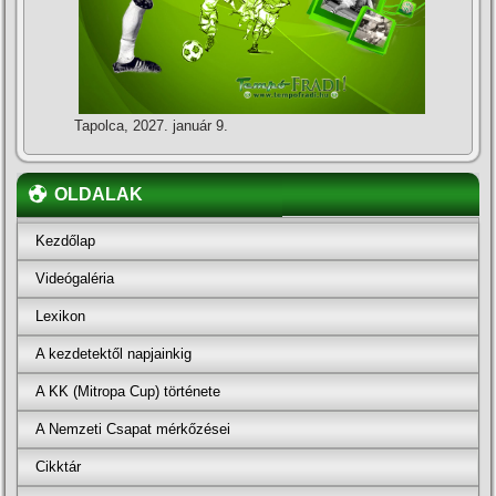
Tapolca, 2027. január 9.
OLDALAK
Kezdőlap
Videógaléria
Lexikon
A kezdetektől napjainkig
A KK (Mitropa Cup) története
A Nemzeti Csapat mérkőzései
Cikktár