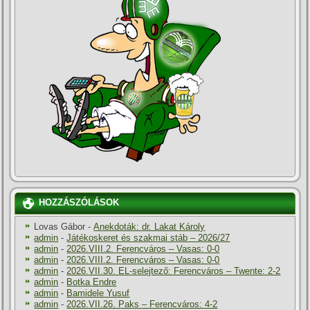
HOZZÁSZÓLÁSOK
Lovas Gábor
-
Anekdoták: dr. Lakat Károly
admin
-
Játékoskeret és szakmai stáb – 2026/27
admin
-
2026.VIII.2. Ferencváros – Vasas: 0-0
admin
-
2026.VIII.2. Ferencváros – Vasas: 0-0
admin
-
2026.VII.30. EL-selejtező: Ferencváros – Twente: 2-2
admin
-
Botka Endre
admin
-
Bamidele Yusuf
admin
-
2026.VII.26. Paks – Ferencváros: 4-2