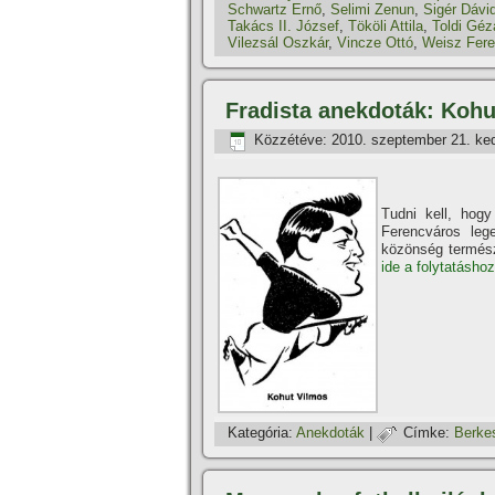
Schwartz Ernő
,
Selimi Zenun
,
Sigér Dávi
Takács II. József
,
Tököli Attila
,
Toldi Géz
Vilezsál Oszkár
,
Vincze Ottó
,
Weisz Fer
Fradista anekdoták: Kohu
Közzétéve:
2010. szeptember 21. ke
Tudni kell, hogy
Ferencváros leg
közönség természe
ide a folytatáshoz
Kategória:
Anekdoták
|
Címke:
Berke