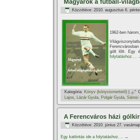
Magyarok a futball-világ
Közzétéve:
2010. augusztus 6. pénte
1962-ben három,
Világviszonylat
Ferencvárosban 
gólt lőtt. Egy 
folytatáshoz....
Kategória:
Könyv (könyvismertető)
|
Lajos
,
Lázár Gyula
,
Polgár Gyula
,
Sárosi 
A Ferencváros házi gólki
Közzétéve:
2010. június 27. vasárna
Egy kattintás ide a folytatáshoz....
→