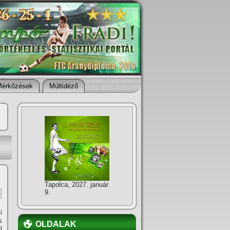
Mérkőzések
Múltidéző
Tapolca, 2027. január
9.
i
s
OLDALAK
l