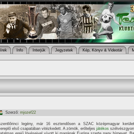
í­rek
Info
Interjúk
Jegyzetek
Kép, Könyv & Videotár
Szerző:
mjozef22
szentlőrinci legény, már 16 esztendősen a SZAC középmagyar kerület
ereplő első csapatában vitézkedett. A zömök, erőteljes
játékos
szélvészgyor
hatalmas erejű lövéseivel ví­vott ki magának Európa szerte nagy hí­rnevet. Ba