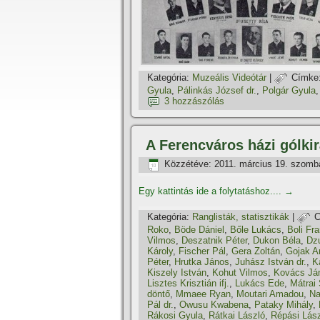
Kategória:
Muzeális Videótár
|
Címke
Gyula
,
Pálinkás József dr.
,
Polgár Gyula
3 hozzászólás
A Ferencváros házi gólki
Közzétéve:
2011. március 19. szomb
Egy kattintás ide a folytatáshoz....
→
Kategória:
Ranglisták, statisztikák
|
C
Roko
,
Böde Dániel
,
Bőle Lukács
,
Boli Fr
Vilmos
,
Deszatnik Péter
,
Dukon Béla
,
Dzu
Károly
,
Fischer Pál
,
Gera Zoltán
,
Gojak A
Péter
,
Hrutka János
,
Juhász István dr.
,
K
Kiszely István
,
Kohut Vilmos
,
Kovács Já
Lisztes Krisztián ifj.
,
Lukács Ede
,
Mátrai
döntő
,
Mmaee Ryan
,
Moutari Amadou
,
Na
Pál dr.
,
Owusu Kwabena
,
Pataky Mihály
,
Rákosi Gyula
,
Rátkai László
,
Répási Lás