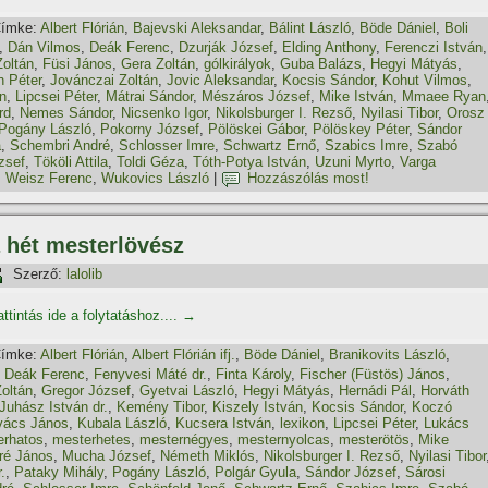
ímke:
Albert Flórián
,
Bajevski Aleksandar
,
Bálint László
,
Böde Dániel
,
Boli
,
Dán Vilmos
,
Deák Ferenc
,
Dzurják József
,
Elding Anthony
,
Ferenczi István
,
oltán
,
Füsi János
,
Gera Zoltán
,
gólkirályok
,
Guba Balázs
,
Hegyi Mátyás
,
h Péter
,
Jovánczai Zoltán
,
Jovic Aleksandar
,
Kocsis Sándor
,
Kohut Vilmos
,
on
,
Lipcsei Péter
,
Mátrai Sándor
,
Mészáros József
,
Mike István
,
Mmaee Ryan
rd
,
Nemes Sándor
,
Nicsenko Igor
,
Nikolsburger I. Rezső
,
Nyilasi Tibor
,
Orosz
Pogány László
,
Pokorny József
,
Pölöskei Gábor
,
Pölöskey Péter
,
Sándor
a
,
Schembri André
,
Schlosser Imre
,
Schwartz Ernő
,
Szabics Imre
,
Szabó
zsef
,
Tököli Attila
,
Toldi Géza
,
Tóth-Potya István
,
Uzuni Myrto
,
Varga
,
Weisz Ferenc
,
Wukovics László
|
Hozzászólás most!
 hét mesterlövész
Szerző:
lalolib
ttintás ide a folytatáshoz....
→
ímke:
Albert Flórián
,
Albert Flórián ifj.
,
Böde Dániel
,
Branikovits László
,
,
Deák Ferenc
,
Fenyvesi Máté dr.
,
Finta Károly
,
Fischer (Füstös) János
,
oltán
,
Gregor József
,
Gyetvai László
,
Hegyi Mátyás
,
Hernádi Pál
,
Horváth
Juhász István dr.
,
Kemény Tibor
,
Kiszely István
,
Kocsis Sándor
,
Koczó
vács János
,
Kubala László
,
Kucsera István
,
lexikon
,
Lipcsei Péter
,
Lukács
erhatos
,
mesterhetes
,
mesternégyes
,
mesternyolcas
,
mesterötös
,
Mike
ré János
,
Mucha József
,
Németh Miklós
,
Nikolsburger I. Rezső
,
Nyilasi Tibor
.
,
Pataky Mihály
,
Pogány László
,
Polgár Gyula
,
Sándor József
,
Sárosi