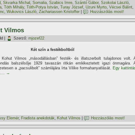
d
,
Skvarka Michal
,
Somalia
,
Szabics Imre
,
Szántó Gábor
,
Szokolai László
,
a
,
Tóth Mihály
,
Tóth-Potya István
,
Turay József
,
Uzuni Myrto
,
Vécsei Bálint
,
enc
,
Wukovics László
,
Zachariassen Kristoffer
|
Hozzászólás most!
t Vilmos
dd
|
Szerző:
mjozef22
Két szí­n a festékboltból
 Kohut Vilmos „másodállásban” festék- és illatszerbolt tulajdonos volt. 
endás balszélsője 1929 tavaszán ritkán emlékeztetett igazi önmagára. 
tesen a „pacsulibolt” számlájára í­rta Vilike formahanyatlását.
Egy kattintá
....
→
ssy Elemér
,
Fradista anekdoták
,
Kohut Vilmos
|
Hozzászólás most!