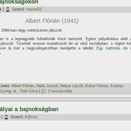
bajnokságokon
k
|
Szerző:
mjozef22
Albert Flórián (1941)
 1966-ban négy mérkőzésen játszott.
ban is a legnagyobb futballisták közé tartozott. Egész pályafutása alatt 
játszott. Tizenhét évesen mutatkozott be az első osztályban, s rögtön ké
évre rá már a nagyválogatottban terelgette a labdát.
Egy kattintás ide 
→
Címke:
Albert Flórián
,
Háda József
,
Hetyei László
,
Kohut Vilmos
,
Korányi
György dr.
,
Toldi Géza
|
2 hozzászólás
rályai a bajnokságban
p
|
Szerző:
K@rcsi