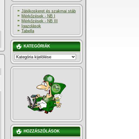
Játékoskeret és szakmai stáb
Mérkőzések - NB I
Mérkőzések - NB III
Igazolások
Tabella
KATEGÓRIÁK
KATEGÓRIÁK
,
z
HOZZÁSZÓLÁSOK