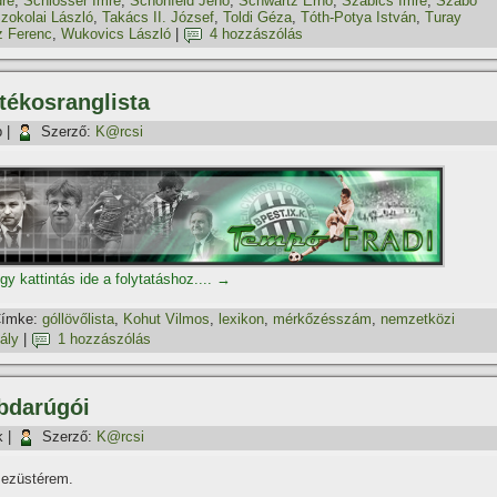
ré
,
Schlosser Imre
,
Schönfeld Jenő
,
Schwartz Ernő
,
Szabics Imre
,
Szabó
zokolai László
,
Takács II. József
,
Toldi Géza
,
Tóth-Potya István
,
Turay
z Ferenc
,
Wukovics László
|
4 hozzászólás
tékosranglista
p
|
Szerző:
K@rcsi
gy kattintás ide a folytatáshoz....
→
ímke:
góllövőlista
,
Kohut Vilmos
,
lexikon
,
mérkőzésszám
,
nemzetközi
ály
|
1 hozzászólás
bdarúgói
k
|
Szerző:
K@rcsi
t ezüstérem.