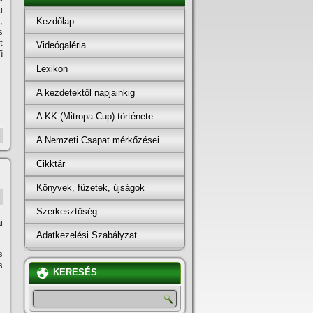
i
,
Kezdőlap
s
t
Videógaléria
ű
Lexikon
A kezdetektől napjainkig
A KK (Mitropa Cup) története
A Nemzeti Csapat mérkőzései
Cikktár
Könyvek, füzetek, újságok
Szerkesztőség
i
Adatkezelési Szabályzat
s
s
KERESÉS