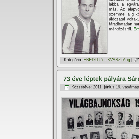
lábbal a legvára
más. Az alapvo
szemmel alig k
áldozatai volta
fáradhatatlan ha
mérkőzésről.
Egy
Kategória:
EBEDLI-től - KVASZTA-ig
|
73 éve léptek pályára Sár
Közzétéve:
2011. június 19. vasárnap