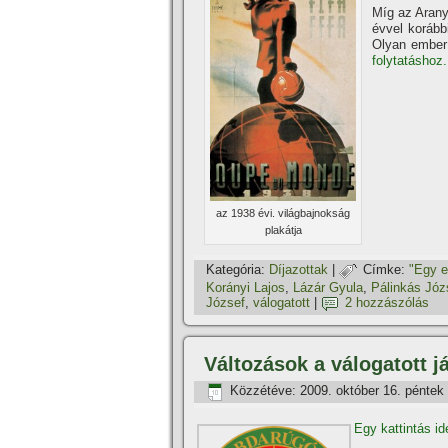
Mí­g az Aran
évvel korább
Olyan ember 
folytatáshoz.
az 1938 évi. világbajnokság
plakátja
Kategória:
Dí­jazottak
|
Címke:
"Egy e
Korányi Lajos
,
Lázár Gyula
,
Pálinkás Józs
József
,
válogatott
|
2 hozzászólás
Változások a válogatott
Közzétéve:
2009. október 16. péntek
Egy kattintás id