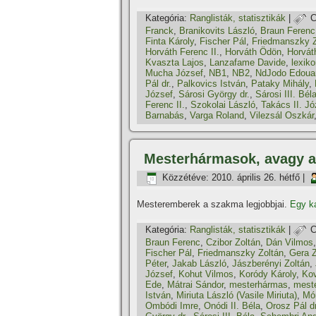
Kategória:
Ranglisták, statisztikák
|
C
Franck
,
Branikovits László
,
Braun Ferenc
Finta Károly
,
Fischer Pál
,
Friedmanszky Z
Horváth Ferenc II.
,
Horváth Ödön
,
Horvát
Kvaszta Lajos
,
Lanzafame Davide
,
lexik
Mucha József
,
NB1
,
NB2
,
NdJodo Edoua
Pál dr.
,
Palkovics István
,
Pataky Mihály
,
József
,
Sárosi György dr.
,
Sárosi III. Bél
Ferenc II.
,
Szokolai László
,
Takács II. Jó
Barnabás
,
Varga Roland
,
Vilezsál Oszkár
Mesterhármasok, avagy a
Közzétéve:
2010. április 26. hétfő
|
Mesteremberek a szakma legjobbjai.
Egy ka
Kategória:
Ranglisták, statisztikák
|
C
Braun Ferenc
,
Czibor Zoltán
,
Dán Vilmos
Fischer Pál
,
Friedmanszky Zoltán
,
Gera Z
Péter
,
Jakab László
,
Jászberényi Zoltán
,
József
,
Kohut Vilmos
,
Koródy Károly
,
Ko
Ede
,
Mátrai Sándor
,
mesterhármas
,
mest
István
,
Miriuta László (Vasile Miriuta)
,
Mó
Ombódi Imre
,
Onódi II. Béla
,
Orosz Pál dr