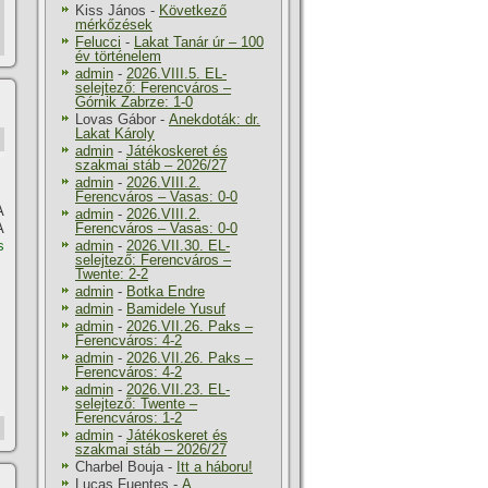
Kiss János
-
Következő
mérkőzések
Felucci
-
Lakat Tanár úr – 100
év történelem
admin
-
2026.VIII.5. EL-
selejtező: Ferencváros –
Górnik Zabrze: 1-0
Lovas Gábor
-
Anekdoták: dr.
Lakat Károly
admin
-
Játékoskeret és
szakmai stáb – 2026/27
admin
-
2026.VIII.2.
Ferencváros – Vasas: 0-0
A
admin
-
2026.VIII.2.
A
Ferencváros – Vasas: 0-0
s
admin
-
2026.VII.30. EL-
selejtező: Ferencváros –
Twente: 2-2
admin
-
Botka Endre
admin
-
Bamidele Yusuf
admin
-
2026.VII.26. Paks –
Ferencváros: 4-2
admin
-
2026.VII.26. Paks –
Ferencváros: 4-2
admin
-
2026.VII.23. EL-
selejtező: Twente –
Ferencváros: 1-2
admin
-
Játékoskeret és
szakmai stáb – 2026/27
Charbel Bouja
-
Itt a háboru!
Lucas Fuentes
-
A