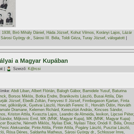
:
1938
,
Biró Mihály Dániel
,
Háda József
,
Kohut Vilmos
,
Korányi Lajos
,
Lázár
,
Sárosi György dr.
,
Sárosi III. Béla
,
Toldi Géza
,
Turay József
,
válogatott
|
rályai a Magyar Kupában
at
|
Szerző:
K@rcsi
ímke:
Abdi Liban
,
Albert Flórián
,
Balogh Gábor
,
Bamidele Yusuf
,
Baturina
anck
,
Borsos Miklós
,
Botka Endre
,
Branikovits László
,
Busai Attila
,
Dán
rják József
,
Ebedli Zoltán
,
Fenyvesi II József
,
Finnbogason Kjartan
,
Finta
mer
,
gólkirályok
,
Gyetvai László
,
Horváth Ferenc II.
,
Horváth Ödön
,
Horváth
amate Dramane
,
Kelemen Richárd
,
Keresztúri András
,
Kincses Sándor
,
nos
,
Kriston Attila
,
Kvaszta Lajos
,
Leandro de Almeida
,
lexikon
,
Lipcsei Péter
 Sándor
,
Miljkovic Emil
,
MK (MNK; Magyar Kupa)
,
MK (MNK; Magyar Kupa)
cer Bouiche
,
Németh Miklós
,
Nyilas Elek
,
Nyilasi Tibor
,
Onódi II. Béla
,
Oros
Pesic Aleksandar
,
Pinte Attila
,
Pintér Attila
,
Pogány László
,
Pusztai László
,
zló
,
Rósa Dénes
,
Saldanha Matheus
,
Sárosi György dr.
,
Schlosser Imre
,