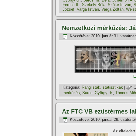
György dr.
,
Sárosi III. Béla
,
Schembri And
Ferenc II.
,
Székely Béla
,
Szőke István
,
S
József
,
Varga István
,
Varga Zoltán
,
Weis
Nemzetközi mérkőzés: Já
Közzétéve:
2010. január 31. vasárna
E
Kategória:
Ranglisták, statisztikák
|
C
mérkőzés
,
Sárosi György dr.
,
Táncos Mih
Az FTC VB ezüstérmes la
Közzétéve:
2010. január 28. csütörtö
Az elfeledet