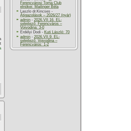
Ferencvárosi Torna Club
elnökei: Mailinger Béla
Laszlo dr.Kincses
-
Átigazolások – 2026/27 (nyár)
admin
-
2026.VII.16. EL-
selejtező: Ferencváros –
Vojvodina: 3-0
Erdélyi Dodi
-
Kuti László: 70
admin
-
2026.VII.9. EL-
a
selejtező: Vojvodina –
t
Ferencváros: 1-2
a