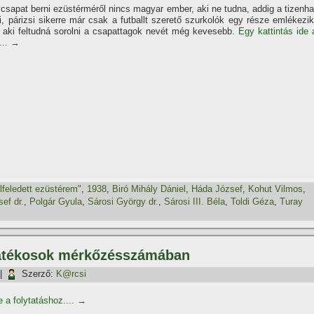
ycsapat berni ezüstérméről nincs magyar ember, aki ne tudna, addig a tizenha
i, párizsi sikerre már csak a futballt szerető szurkolók egy része emlékezik
aki feltudná sorolni a csapattagok nevét még kevesebb.
Egy kattintás ide 
...
→
lfeledett ezüstérem"
,
1938
,
Biró Mihály Dániel
,
Háda József
,
Kohut Vilmos
,
ef dr.
,
Polgár Gyula
,
Sárosi György dr.
,
Sárosi III. Béla
,
Toldi Géza
,
Turay
 játékosok mérkőzésszámában
|
Szerző:
K@rcsi
e a folytatáshoz....
→