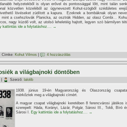
tlanabb helyzetekből is olyan erővel és pontossággal lőtt, mint talán senk
nal közvetlen közeléből az úgynevezett Kohut-szögből szédületes erejű
övethető lövéseket zúdí­tott a kapura. Ezeknek a bombáknak olyan neve
k, mint a csehszlovák Planicka, az osztrák Hidden, az olasz Combi… Kohu
rcos, nagy küzdő volt, az utolsó leheletéig hajtott, legyen szó bármilyen tét
 kattintás ide a folytatáshoz....
→
Címke:
Kohut Vilmos
|
4 hozzászólás
osiék a világbajnoki döntőben
|
Szerző:
lalolib
1938. június 19-én Magyarország és Olaszország csapata
mérkőztek meg a világbajnoki cí­mért.
A magyar csapat világbajnoki keretében 8 ferencvárosi játékos i
szerepelt: Háda, Korányi, Lázár, Polgár, Sárosi III., Toldi, Bí­ró é
Sárosi I.
Egy kattintás ide a folytatáshoz....
→