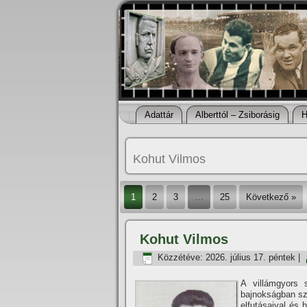
Adattár
Alberttól – Zsiborásig
H
Kohut Vilmos
1
2
3
…
25
Következő »
Kohut Vilmos
Közzétéve:
2026. július 17. péntek
|
A villámgyors 
bajnokságban sz
elfutásaival és 