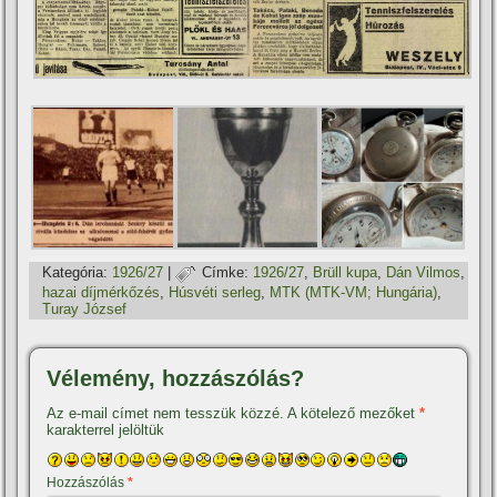
Kategória:
1926/27
|
Címke:
1926/27
,
Brüll kupa
,
Dán Vilmos
,
hazai dí­jmérkőzés
,
Húsvéti serleg
,
MTK (MTK-VM; Hungária)
,
Turay József
Vélemény, hozzászólás?
Az e-mail címet nem tesszük közzé.
A kötelező mezőket
*
karakterrel jelöltük
Hozzászólás
*