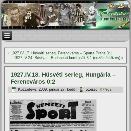
«
1927.IV.17. Húsvéti serleg, Ferencváros – Sparta Praha 3:1
1927.IV.24. Bástya – Budapesti kombinált 3:1 (edzőmérkőzés)
»
1927.IV.18. Húsvéti serleg, Hungária –
Ferencváros 0:2
Közzétéve:
2009. január 27. kedd
|
Szerző:
K@rcsi