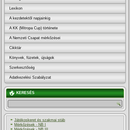
Lexikon
A kezdetektől napjainkig
A KK (Mitropa Cup) története
A Nemzeti Csapat mérkőzései
Cikktár
Könyvek, füzetek, újságok
Szerkesztőség
Adatkezelési Szabályzat
KERESÉS
Játékoskeret és szakmai stáb
Mérkőzések - NB I
Mérkőzések - NB III