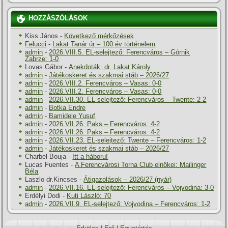
HOZZÁSZÓLÁSOK
Kiss János
-
Következő mérkőzések
Felucci
-
Lakat Tanár úr – 100 év történelem
admin
-
2026.VIII.5. EL-selejtező: Ferencváros – Górnik
Zabrze: 1-0
Lovas Gábor
-
Anekdoták: dr. Lakat Károly
admin
-
Játékoskeret és szakmai stáb – 2026/27
admin
-
2026.VIII.2. Ferencváros – Vasas: 0-0
admin
-
2026.VIII.2. Ferencváros – Vasas: 0-0
admin
-
2026.VII.30. EL-selejtező: Ferencváros – Twente: 2-2
admin
-
Botka Endre
admin
-
Bamidele Yusuf
admin
-
2026.VII.26. Paks – Ferencváros: 4-2
admin
-
2026.VII.26. Paks – Ferencváros: 4-2
admin
-
2026.VII.23. EL-selejtező: Twente – Ferencváros: 1-2
admin
-
Játékoskeret és szakmai stáb – 2026/27
Charbel Bouja
-
Itt a háboru!
Lucas Fuentes
-
A Ferencvárosi Torna Club elnökei: Mailinger
Béla
Laszlo dr.Kincses
-
Átigazolások – 2026/27 (nyár)
admin
-
2026.VII.16. EL-selejtező: Ferencváros – Vojvodina: 3-0
Erdélyi Dodi
-
Kuti László: 70
admin
-
2026.VII.9. EL-selejtező: Vojvodina – Ferencváros: 1-2