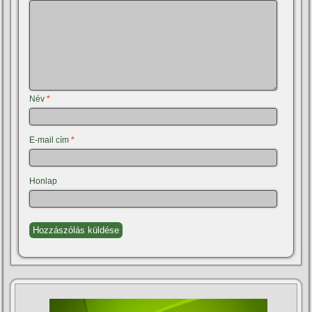
Név
*
E-mail cím
*
Honlap