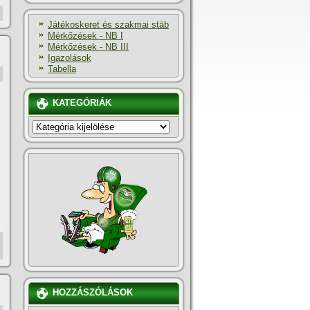
Játékoskeret és szakmai stáb
Mérkőzések - NB I
Mérkőzések - NB III
Igazolások
Tabella
KATEGÓRIÁK
KATEGÓRIÁK
HOZZÁSZÓLÁSOK