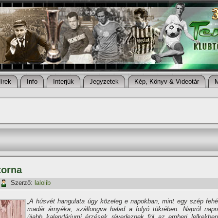
í­rek
Info
Interjúk
Jegyzetek
Kép, Könyv & Videotár
torna
Szerző:
lalolib
„A húsvét hangulata úgy közeleg e napokban, mint egy szép fehé
madár árnyéka, szállongva halad a folyó tükrében. Napról napr
újabb kalendáriumi érzések révedeznek föl az emberi lelkekben