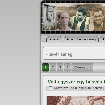
Adattár
Alberttól – Zsiborásig
H
Húsvéti serleg
1
2
3
4
Következő »
Volt egyszer egy húsvéti 
Közzétéve:
2020. április 10. péntek
|