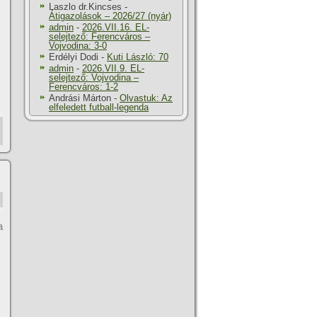
Laszlo dr.Kincses
-
Átigazolások – 2026/27 (nyár)
admin
-
2026.VII.16. EL-
selejtező: Ferencváros –
Vojvodina: 3-0
Erdélyi Dodi
-
Kuti László: 70
admin
-
2026.VII.9. EL-
selejtező: Vojvodina –
Ferencváros: 1-2
Andrási Márton
-
Olvastuk: Az
elfeledett futball-legenda
a