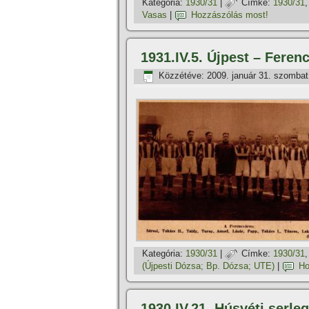
Kategória:
1930/31
|
Címke:
1930/31
Vasas
|
Hozzászólás most!
1931.IV.5. Újpest – Feren
Közzétéve:
2009. január 31. szombat
Kategória:
1930/31
|
Címke:
1930/31
(Újpesti Dózsa; Bp. Dózsa; UTE)
|
Ho
1930.IV.21. Húsvéti serle