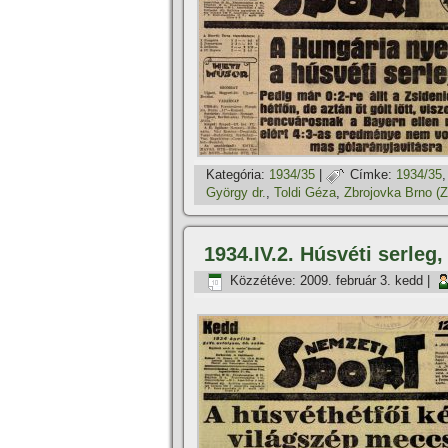
Kategória:
1934/35
|
Címke:
1934/35
György dr.
,
Toldi Géza
,
Zbrojovka Brno (Z
1934.IV.2. Húsvéti serleg
Közzétéve:
2009. február 3. kedd
|