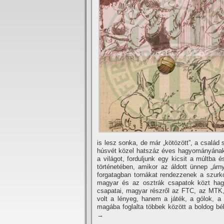
is lesz sonka, de már „kötözött”, a család
húsvét közel hatszáz éves hagyományának
a világot, forduljunk egy kicsit a múltba
történetében, amikor az áldott ünnep „árn
forgatagban tornákat rendezzenek a szurk
magyar és az osztrák csapatok közt hagy
csapatai, magyar részről az FTC, az MTK
volt a lényeg, hanem a játék, a gólok, a
magába foglalta többek között a boldog bé
→