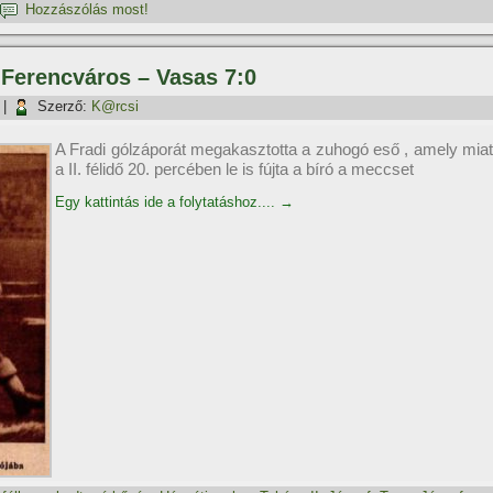
Hozzászólás most!
, Ferencváros – Vasas 7:0
|
Szerző:
K@rcsi
A Fradi gólzáporát megakasztotta a zuhogó eső , amely miat
a II. félidő 20. percében le is fújta a bíró a meccset
Egy kattintás ide a folytatáshoz....
→