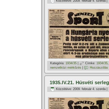
Közzétéve:
2009. február 4. szerda
|
Kategória:
1934/35
|
Címke:
1934/35
nemzetközi mérkőzés
|
Hozzászólás
1935.IV.21. Húsvéti serle
Közzétéve:
2009. február 4. szerda
|