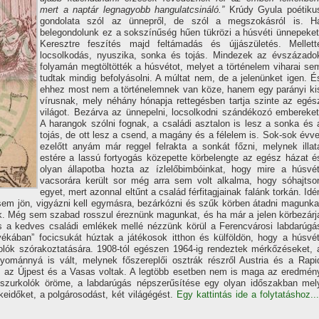
mert a naptár legnagyobb hangulatcsináló.”
Krúdy Gyula poétiku
gondolata szól az ünnepről, de szól a megszokásról is. H
belegondolunk ez a sokszí­nűség hűen tükrözi a húsvéti ünnepeket
Keresztre feszí­tés majd feltámadás és újjászületés. Mellett
locsolkodás, nyuszika, sonka és tojás. Mindezek az évszázado
folyamán megtöltötték a húsvétot, melyet a történelem viharai se
tudtak mindig befolyásolni. A múltat nem, de a jelenünket igen. É
ehhez most nem a történelemnek van köze, hanem egy parányi ki
ví­rusnak, mely néhány hónapja rettegésben tartja szinte az egés
világot. Bezárva az ünnepelni, locsolkodni szándékozó embereket
A harangok szólni fognak, a családi asztalon is lesz a sonka és 
tojás, de ott lesz a csend, a magány és a félelem is. Sok-sok évve
ezelőtt anyám már reggel felrakta a sonkát főzni, melynek illat
estére a lassú fortyogás közepette körbelengte az egész házat é
olyan állapotba hozta az í­zlelőbimbóinkat, hogy mire a húsvét
vacsorára került sor még arra sem volt alkalma, hogy sóhajtso
egyet, mert azonnal eltűnt a család férfitagjainak falánk torkán. Idé
 sem jön, vigyázni kell egymásra, bezárkózni és szűk körben átadni magunka
. Még sem szabad rosszul éreznünk magunkat, és ha már a jelen körbezárj
 és a kedves családi emlékek mellé nézzünk körül a Ferencvárosi labdarúgá
yékában” focicsukát húztak a játékosok itthon és külföldön, hogy a húsvét
olók szórakoztatására. 1908-tól egészen 1964-ig rendeztek mérkőzéseket, 
ománnyá is vált, melynek főszereplői osztrák részről Austria és a Rapi
, az Újpest és a Vasas voltak. A legtöbb esetben nem is maga az eredmén
 szurkolók öröme, a labdarúgás népszerűsí­tése egy olyan időszakban mel
keidőket, a polgárosodást, két világégést.
Egy kattintás ide a folytatáshoz...