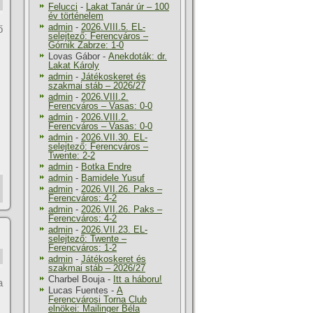
Felucci
-
Lakat Tanár úr – 100
év történelem
admin
-
2026.VIII.5. EL-
ő
selejtező: Ferencváros –
Górnik Zabrze: 1-0
Lovas Gábor
-
Anekdoták: dr.
Lakat Károly
admin
-
Játékoskeret és
szakmai stáb – 2026/27
admin
-
2026.VIII.2.
Ferencváros – Vasas: 0-0
admin
-
2026.VIII.2.
Ferencváros – Vasas: 0-0
admin
-
2026.VII.30. EL-
selejtező: Ferencváros –
Twente: 2-2
admin
-
Botka Endre
admin
-
Bamidele Yusuf
admin
-
2026.VII.26. Paks –
Ferencváros: 4-2
admin
-
2026.VII.26. Paks –
Ferencváros: 4-2
admin
-
2026.VII.23. EL-
selejtező: Twente –
Ferencváros: 1-2
admin
-
Játékoskeret és
szakmai stáb – 2026/27
Charbel Bouja
-
Itt a háboru!
a
Lucas Fuentes
-
A
Ferencvárosi Torna Club
elnökei: Mailinger Béla