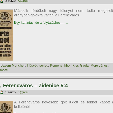
Szerző:
K@rcsi
Második félidőbeli nagy fölényét nem tudta megfelel
arányban gólokra váltani a Ferencváros
Egy kattintás ide a folytatáshoz....
→
,
Bayern München
,
Húsvéti serleg
,
Kemény Tibor
,
Kiss Gyula
,
Móré János
,
 most!
g, Ferencváros – Zidenice 5:4
Szerző:
K@rcsi
A Ferencváros kevesebb gólt rúgott és többet kapott 
kelleténél