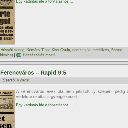
Egy kattintás ide a folytatáshoz....
→
,
Húsvéti serleg
,
Kemény Tibor
,
Kiss Gyula
,
nemzetközi mérkőzés
,
Sárosi
idenice)
|
Hozzászólás most!
, Ferencváros – Rapid 9:5
Szerző:
K@rcsi
A Ferencváros évek óta nem játszott ily szépen, pedig 
védelme ezúttal is gyengélkedett
Egy kattintás ide a folytatáshoz....
→