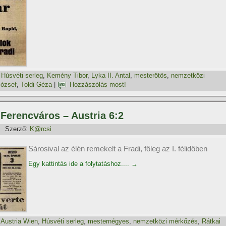
,
Húsvéti serleg
,
Kemény Tibor
,
Lyka II. Antal
,
mesterötös
,
nemzetközi
József
,
Toldi Géza
|
Hozzászólás most!
, Ferencváros – Austria 6:2
Szerző:
K@rcsi
Sárosival az élén remekelt a Fradi, főleg az I. félidőben
Egy kattintás ide a folytatáshoz....
→
,
Austria Wien
,
Húsvéti serleg
,
mesternégyes
,
nemzetközi mérkőzés
,
Rátkai