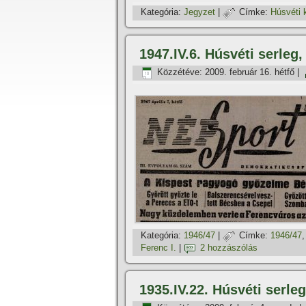
Kategória:
Jegyzet
|
Címke:
Húsvéti 
1947.IV.6. Húsvéti serleg
Közzétéve:
2009. február 16. hétfő
|
Kategória:
1946/47
|
Címke:
1946/47
Ferenc I.
|
2 hozzászólás
1935.IV.22. Húsvéti serle