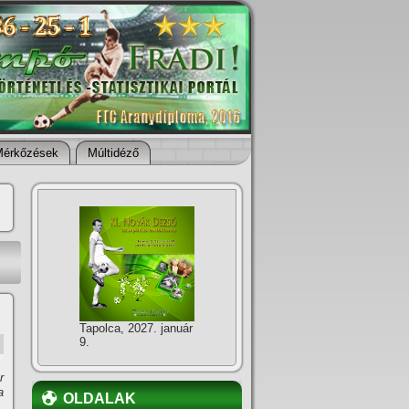
Mérkőzések
Múltidéző
Tapolca, 2027. január
9.
r
a
OLDALAK
,