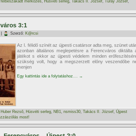
,
félbeszakadt mérkőzés
,
Húsvéti serleg
,
Takács II. József
,
Turay József
,
cváros 3:1
|
Szerző:
K@rcsi
Az I. félidő színét az újpesti csatársor adta meg, szünet utá
azonban általános meglepetésre a Ferencváros diktálta 
játékot s ekkor az újpesti védelem minden erőfeszítésér
szükség volt, hogy a megszerzett előny veszendőbe n
menjen
Egy kattintás ide a folytatáshoz....
→
,
Huber Rezső
,
Húsvéti serleg
,
NB1
,
nsmiss30
,
Takács II. József
,
Újpest
zzászólás most!
g, Ferencváros – Újpest 2:0