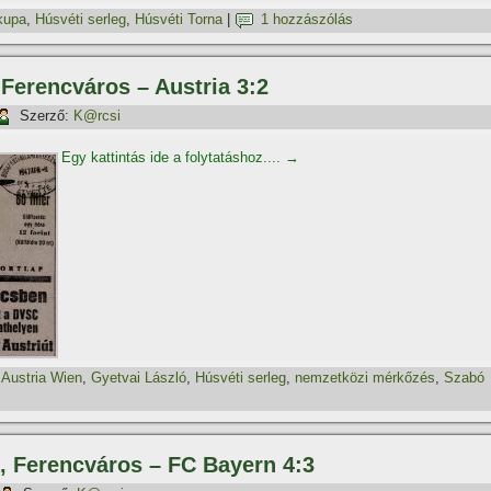
kupa
,
Húsvéti serleg
,
Húsvéti Torna
|
1 hozzászólás
, Ferencváros – Austria 3:2
Szerző:
K@rcsi
Egy kattintás ide a folytatáshoz....
→
,
Austria Wien
,
Gyetvai László
,
Húsvéti serleg
,
nemzetközi mérkőzés
,
Szabó
g, Ferencváros – FC Bayern 4:3