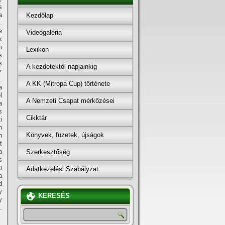
s
a
Kezdőlap
.
e
Videógaléria
k
m
Lexikon
s
s
A kezdetektől napjainkig
z
.
A KK (Mitropa Cup) története
a
l
A Nemzeti Csapat mérkőzései
a
s
Cikktár
i
n
Könyvek, füzetek, újságok
n
t
a
Szerkesztőség
s
i
Adatkezelési Szabályzat
a
d
y
KERESÉS
y
.