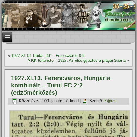
«
1927.XI.13. Budai „33” – Ferencváros 0:8
A KK története – 1927: Az első győztes a prágai Sparta
»
1927.XI.13. Ferencváros, Hungária
kombinált – Turul FC 2:2
(edzőmérkőzés)
Közzétéve:
2009. január 27. kedd
|
Szerző:
K@rcsi