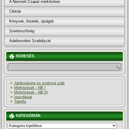
A Nemzeti Csapat mérkőzései
Cikktár
Könyvek, füzetek, újságok
Szerkesztőség
Adatkezelési Szabályzat
KERESÉS
Játékoskeret és szakmai stáb
Mérkőzések - NB I
Mérkőzések - NB III
Igazolások
Tabella
KATEGÓRIÁK
KATEGÓRIÁK