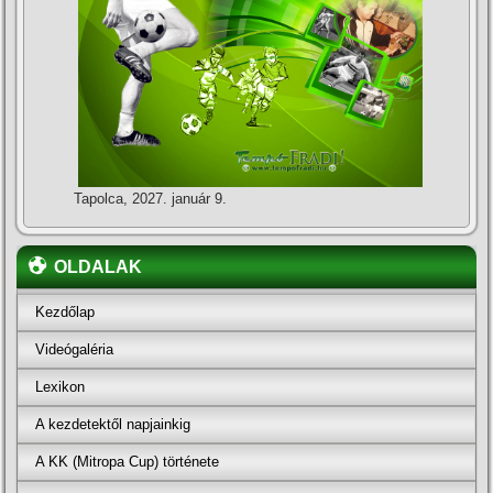
Tapolca, 2027. január 9.
OLDALAK
Kezdőlap
Videógaléria
Lexikon
A kezdetektől napjainkig
A KK (Mitropa Cup) története