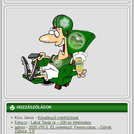
HOZZÁSZÓLÁSOK
Kiss János
-
Következő mérkőzések
Felucci
-
Lakat Tanár úr – 100 év történelem
admin
-
2026.VIII.5. EL-selejtező: Ferencváros – Górnik
Zabrze: 1-0