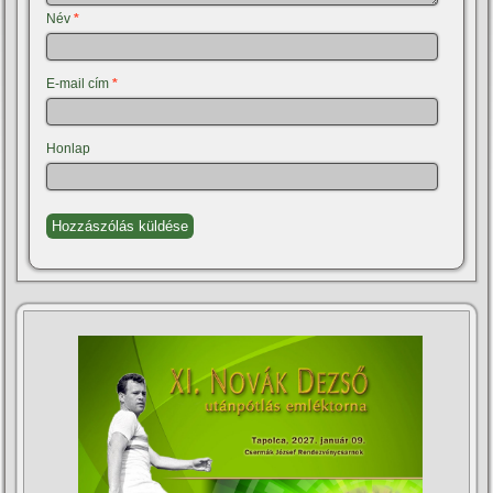
Név
*
E-mail cím
*
Honlap