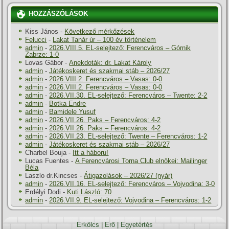
HOZZÁSZÓLÁSOK
Kiss János
-
Következő mérkőzések
Felucci
-
Lakat Tanár úr – 100 év történelem
admin
-
2026.VIII.5. EL-selejtező: Ferencváros – Górnik
Zabrze: 1-0
Lovas Gábor
-
Anekdoták: dr. Lakat Károly
admin
-
Játékoskeret és szakmai stáb – 2026/27
admin
-
2026.VIII.2. Ferencváros – Vasas: 0-0
admin
-
2026.VIII.2. Ferencváros – Vasas: 0-0
admin
-
2026.VII.30. EL-selejtező: Ferencváros – Twente: 2-2
admin
-
Botka Endre
admin
-
Bamidele Yusuf
admin
-
2026.VII.26. Paks – Ferencváros: 4-2
admin
-
2026.VII.26. Paks – Ferencváros: 4-2
admin
-
2026.VII.23. EL-selejtező: Twente – Ferencváros: 1-2
admin
-
Játékoskeret és szakmai stáb – 2026/27
Charbel Bouja
-
Itt a háboru!
Lucas Fuentes
-
A Ferencvárosi Torna Club elnökei: Mailinger
Béla
Laszlo dr.Kincses
-
Átigazolások – 2026/27 (nyár)
admin
-
2026.VII.16. EL-selejtező: Ferencváros – Vojvodina: 3-0
Erdélyi Dodi
-
Kuti László: 70
admin
-
2026.VII.9. EL-selejtező: Vojvodina – Ferencváros: 1-2
Erkölcs
|
Erő
|
Egyetértés