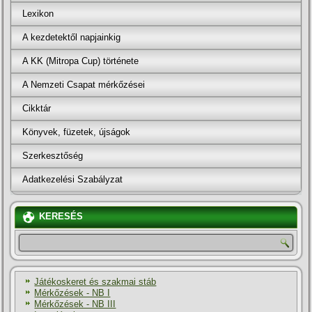
Lexikon
A kezdetektől napjainkig
A KK (Mitropa Cup) története
A Nemzeti Csapat mérkőzései
Cikktár
Könyvek, füzetek, újságok
Szerkesztőség
Adatkezelési Szabályzat
KERESÉS
Játékoskeret és szakmai stáb
Mérkőzések - NB I
Mérkőzések - NB III