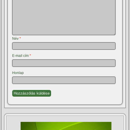
Név
*
E-mail cím
*
Honlap