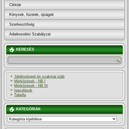
Cikktár
Könyvek, füzetek, újságok
Szerkesztőség
Adatkezelési Szabályzat
KERESÉS
Játékoskeret és szakmai stáb
Mérkőzések - NB I
Mérkőzések - NB III
Igazolások
Tabella
KATEGÓRIÁK
KATEGÓRIÁK