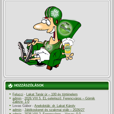
HOZZÁSZÓLÁSOK
Felucci
-
Lakat Tanár úr – 100 év történelem
admin
-
2026.VIII.5. EL-selejtező: Ferencváros – Górnik
Zabrze: 1-0
Lovas Gábor
-
Anekdoták: dr. Lakat Károly
admin
-
Játékoskeret és szakmai stáb – 2026/27
admin
-
2026.VIII.2. Ferencváros – Vasas: 0-0