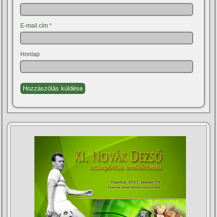
E-mail cím
*
Honlap