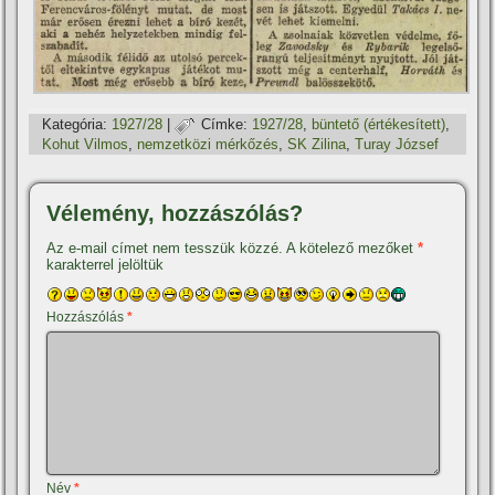
Kategória:
1927/28
|
Címke:
1927/28
,
büntető (értékesí­tett)
,
Kohut Vilmos
,
nemzetközi mérkőzés
,
SK Zilina
,
Turay József
Vélemény, hozzászólás?
Az e-mail címet nem tesszük közzé.
A kötelező mezőket
*
karakterrel jelöltük
Hozzászólás
*
Név
*