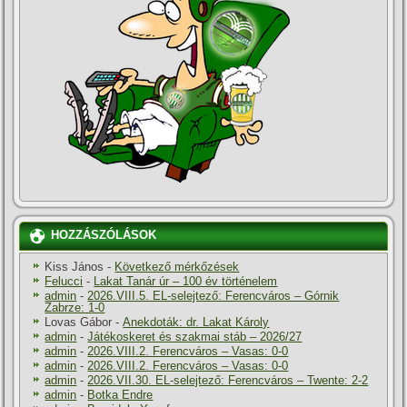
HOZZÁSZÓLÁSOK
Kiss János
-
Következő mérkőzések
Felucci
-
Lakat Tanár úr – 100 év történelem
admin
-
2026.VIII.5. EL-selejtező: Ferencváros – Górnik
Zabrze: 1-0
Lovas Gábor
-
Anekdoták: dr. Lakat Károly
admin
-
Játékoskeret és szakmai stáb – 2026/27
admin
-
2026.VIII.2. Ferencváros – Vasas: 0-0
admin
-
2026.VIII.2. Ferencváros – Vasas: 0-0
admin
-
2026.VII.30. EL-selejtező: Ferencváros – Twente: 2-2
admin
-
Botka Endre