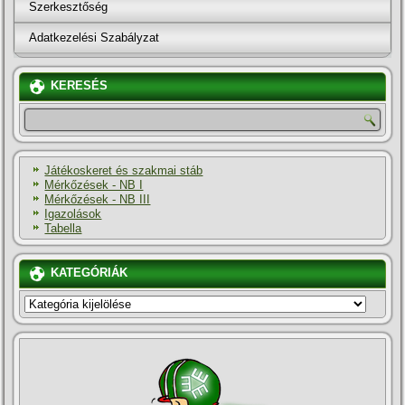
Szerkesztőség
Adatkezelési Szabályzat
KERESÉS
Játékoskeret és szakmai stáb
Mérkőzések - NB I
Mérkőzések - NB III
Igazolások
Tabella
KATEGÓRIÁK
KATEGÓRIÁK