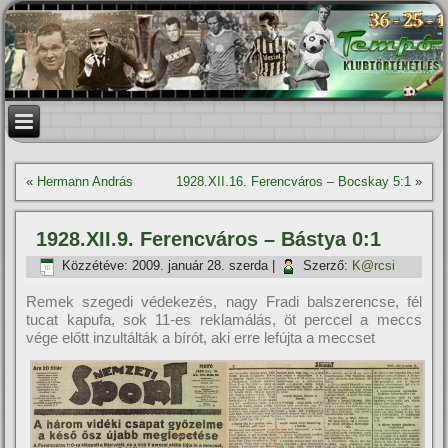
«
Hermann András
1928.XII.16. Ferencváros – Bocskay 5:1
»
1928.XII.9. Ferencváros – Bástya 0:1
Közzétéve:
2009. január 28. szerda
|
Szerző:
K@rcsi
Remek szegedi védekezés, nagy Fradi balszerencse, fél
tucat kapufa, sok 11-es reklamálás, öt perccel a meccs
vége előtt inzultálták a bí­rót, aki erre lefújta a meccset