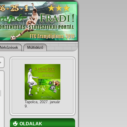
Mérkőzések
Múltidéző
»
Tapolca, 2027. január
9.
OLDALAK