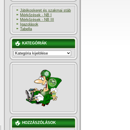
Játékoskeret és szakmai stáb
Mérkőzések - NB I
Mérkőzések - NB III
Igazolások
Tabella
KATEGÓRIÁK
KATEGÓRIÁK
HOZZÁSZÓLÁSOK