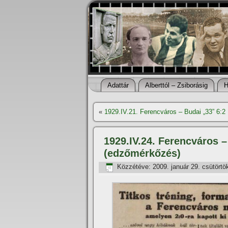
Adattár
Alberttól – Zsiborásig
H
«
1929.IV.21. Ferencváros – Budai „33” 6:2
1929.IV.24. Ferencváros 
(edzőmérkőzés)
Közzétéve:
2009. január 29. csütörtö