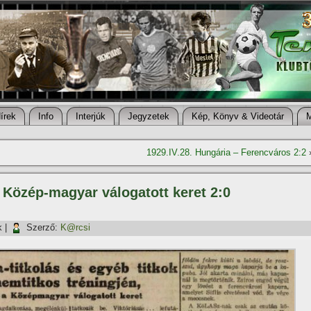
í­rek
Info
Interjúk
Jegyzetek
Kép, Könyv & Videotár
1929.IV.28. Hungária – Ferencváros 2:2
– Közép-magyar válogatott keret 2:0
k
|
Szerző:
K@rcsi