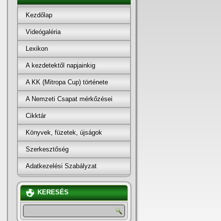
Kezdőlap
Videógaléria
Lexikon
A kezdetektől napjainkig
A KK (Mitropa Cup) története
A Nemzeti Csapat mérkőzései
Cikktár
Könyvek, füzetek, újságok
Szerkesztőség
Adatkezelési Szabályzat
KERESÉS