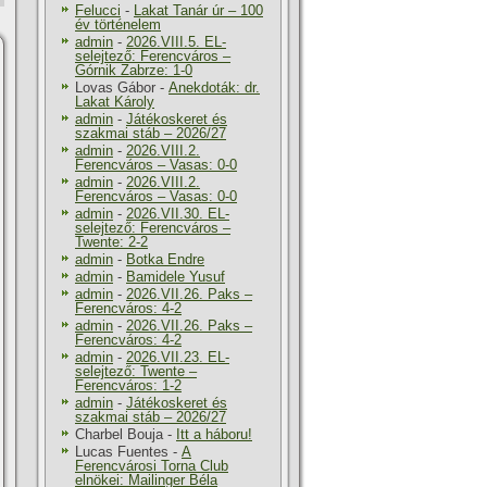
Felucci
-
Lakat Tanár úr – 100
év történelem
admin
-
2026.VIII.5. EL-
selejtező: Ferencváros –
Górnik Zabrze: 1-0
Lovas Gábor
-
Anekdoták: dr.
Lakat Károly
admin
-
Játékoskeret és
szakmai stáb – 2026/27
admin
-
2026.VIII.2.
Ferencváros – Vasas: 0-0
admin
-
2026.VIII.2.
Ferencváros – Vasas: 0-0
admin
-
2026.VII.30. EL-
selejtező: Ferencváros –
Twente: 2-2
admin
-
Botka Endre
admin
-
Bamidele Yusuf
admin
-
2026.VII.26. Paks –
Ferencváros: 4-2
admin
-
2026.VII.26. Paks –
Ferencváros: 4-2
admin
-
2026.VII.23. EL-
selejtező: Twente –
Ferencváros: 1-2
admin
-
Játékoskeret és
szakmai stáb – 2026/27
Charbel Bouja
-
Itt a háboru!
Lucas Fuentes
-
A
Ferencvárosi Torna Club
elnökei: Mailinger Béla