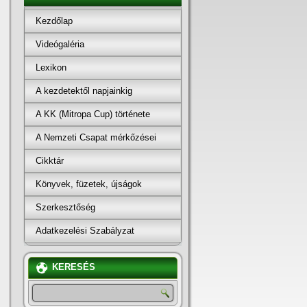
Kezdőlap
Videógaléria
Lexikon
A kezdetektől napjainkig
A KK (Mitropa Cup) története
A Nemzeti Csapat mérkőzései
Cikktár
Könyvek, füzetek, újságok
Szerkesztőség
Adatkezelési Szabályzat
KERESÉS