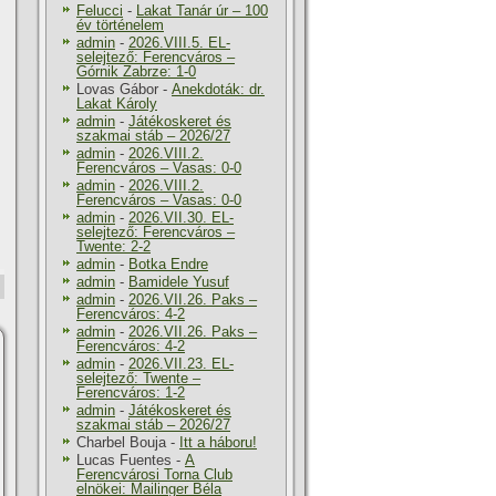
Felucci
-
Lakat Tanár úr – 100
év történelem
admin
-
2026.VIII.5. EL-
selejtező: Ferencváros –
Górnik Zabrze: 1-0
Lovas Gábor
-
Anekdoták: dr.
Lakat Károly
admin
-
Játékoskeret és
szakmai stáb – 2026/27
admin
-
2026.VIII.2.
Ferencváros – Vasas: 0-0
admin
-
2026.VIII.2.
Ferencváros – Vasas: 0-0
admin
-
2026.VII.30. EL-
selejtező: Ferencváros –
Twente: 2-2
admin
-
Botka Endre
admin
-
Bamidele Yusuf
admin
-
2026.VII.26. Paks –
Ferencváros: 4-2
admin
-
2026.VII.26. Paks –
Ferencváros: 4-2
admin
-
2026.VII.23. EL-
selejtező: Twente –
Ferencváros: 1-2
admin
-
Játékoskeret és
szakmai stáb – 2026/27
Charbel Bouja
-
Itt a háboru!
Lucas Fuentes
-
A
Ferencvárosi Torna Club
elnökei: Mailinger Béla