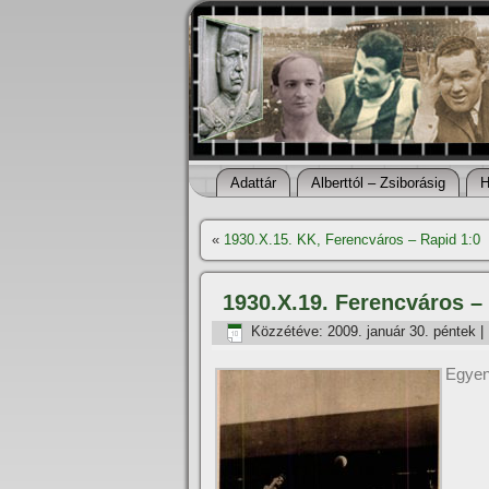
Adattár
Alberttól – Zsiborásig
H
«
1930.X.15. KK, Ferencváros – Rapid 1:0
1930.X.19. Ferencváros –
Közzétéve:
2009. január 30. péntek
|
Egyen