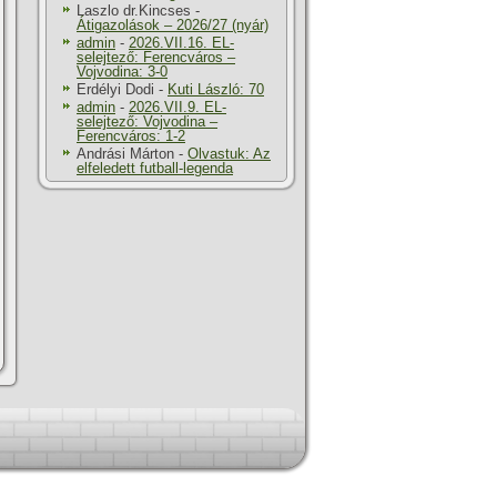
Laszlo dr.Kincses
-
Átigazolások – 2026/27 (nyár)
admin
-
2026.VII.16. EL-
selejtező: Ferencváros –
Vojvodina: 3-0
Erdélyi Dodi
-
Kuti László: 70
admin
-
2026.VII.9. EL-
selejtező: Vojvodina –
Ferencváros: 1-2
Andrási Márton
-
Olvastuk: Az
elfeledett futball-legenda