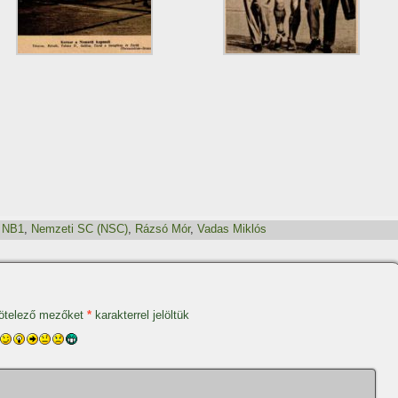
,
NB1
,
Nemzeti SC (NSC)
,
Rázsó Mór
,
Vadas Miklós
ötelező mezőket
*
karakterrel jelöltük