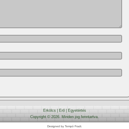
Erkölcs
|
Erő
|
Egyetértés
Copyright © 2026. Minden jog fenntartva.
Designed by Tempó Fradi.