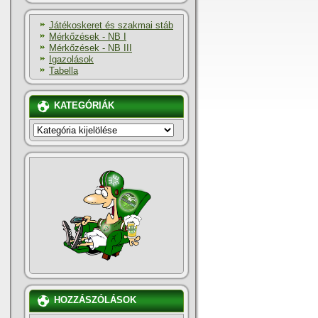
Játékoskeret és szakmai stáb
Mérkőzések - NB I
Mérkőzések - NB III
Igazolások
Tabella
KATEGÓRIÁK
KATEGÓRIÁK
HOZZÁSZÓLÁSOK