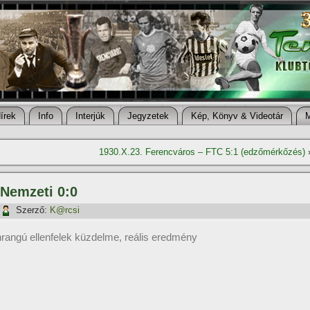
í­rek
Info
Interjúk
Jegyzetek
Kép, Könyv & Videotár
1930.X.23. Ferencváros – FTC 5:1 (edzőmérkőzés)
 Nemzeti 0:0
Szerző:
K@rcsi
rangú ellenfelek küzdelme, reális eredmény