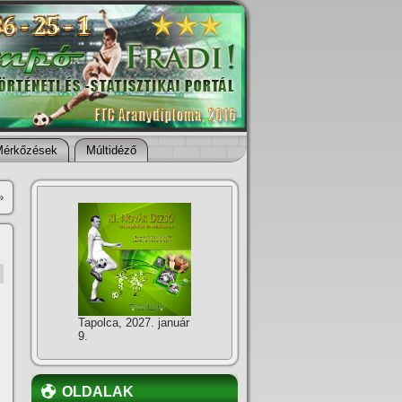
Mérkőzések
Múltidéző
»
Tapolca, 2027. január
9.
OLDALAK