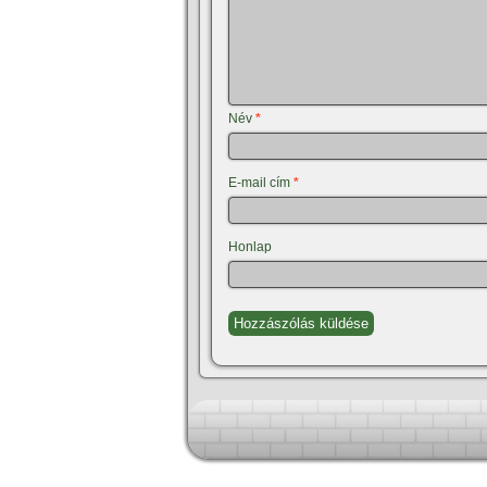
Név
*
E-mail cím
*
Honlap