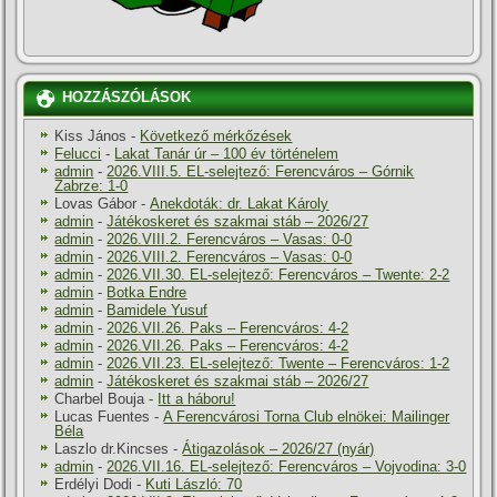
HOZZÁSZÓLÁSOK
Kiss János
-
Következő mérkőzések
Felucci
-
Lakat Tanár úr – 100 év történelem
admin
-
2026.VIII.5. EL-selejtező: Ferencváros – Górnik
Zabrze: 1-0
Lovas Gábor
-
Anekdoták: dr. Lakat Károly
admin
-
Játékoskeret és szakmai stáb – 2026/27
admin
-
2026.VIII.2. Ferencváros – Vasas: 0-0
admin
-
2026.VIII.2. Ferencváros – Vasas: 0-0
admin
-
2026.VII.30. EL-selejtező: Ferencváros – Twente: 2-2
admin
-
Botka Endre
admin
-
Bamidele Yusuf
admin
-
2026.VII.26. Paks – Ferencváros: 4-2
admin
-
2026.VII.26. Paks – Ferencváros: 4-2
admin
-
2026.VII.23. EL-selejtező: Twente – Ferencváros: 1-2
admin
-
Játékoskeret és szakmai stáb – 2026/27
Charbel Bouja
-
Itt a háboru!
Lucas Fuentes
-
A Ferencvárosi Torna Club elnökei: Mailinger
Béla
Laszlo dr.Kincses
-
Átigazolások – 2026/27 (nyár)
admin
-
2026.VII.16. EL-selejtező: Ferencváros – Vojvodina: 3-0
Erdélyi Dodi
-
Kuti László: 70