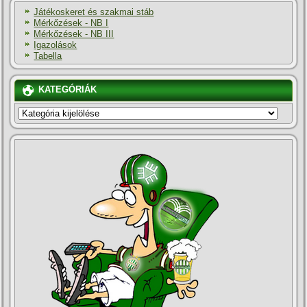
Játékoskeret és szakmai stáb
Mérkőzések - NB I
Mérkőzések - NB III
Igazolások
Tabella
KATEGÓRIÁK
KATEGÓRIÁK