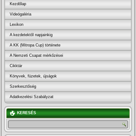
Kezdőlap
Videógaléria
Lexikon
A kezdetektől napjainkig
A KK (Mitropa Cup) története
A Nemzeti Csapat mérkőzései
Cikktár
Könyvek, füzetek, újságok
Szerkesztőség
Adatkezelési Szabályzat
KERESÉS