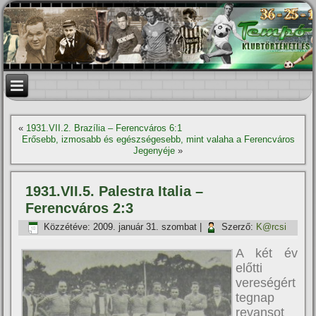
«
1931.VII.2. Brazília – Ferencváros 6:1
Erősebb, izmosabb és egészségesebb, mint valaha a Ferencváros
Jegenyéje
»
1931.VII.5. Palestra Italia –
Ferencváros 2:3
Közzétéve:
2009. január 31. szombat
|
Szerző:
K@rcsi
A két év
előtti
vereségért
tegnap
revansot