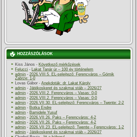
HOZZÁSZÓLÁSOK
Kiss János
-
Következő mérkőzések
Felucci
-
Lakat Tanár úr – 100 év történelem
admin
-
2026.VIII.5. EL-selejtező: Ferencváros – Górnik
Zabrze: 1-0
Lovas Gábor
-
Anekdoták: dr. Lakat Károly
admin
-
Játékoskeret és szakmai stáb – 2026/27
admin
-
2026.VIII.2. Ferencváros – Vasas: 0-0
admin
-
2026.VIII.2. Ferencváros – Vasas: 0-0
admin
-
2026.VII.30. EL-selejtező: Ferencváros – Twente: 2-2
admin
-
Botka Endre
admin
-
Bamidele Yusuf
admin
-
2026.VII.26. Paks – Ferencváros: 4-2
admin
-
2026.VII.26. Paks – Ferencváros: 4-2
admin
-
2026.VII.23. EL-selejtező: Twente – Ferencváros: 1-2
admin
-
Játékoskeret és szakmai stáb – 2026/27
Charbel Bouja
-
Itt a háboru!