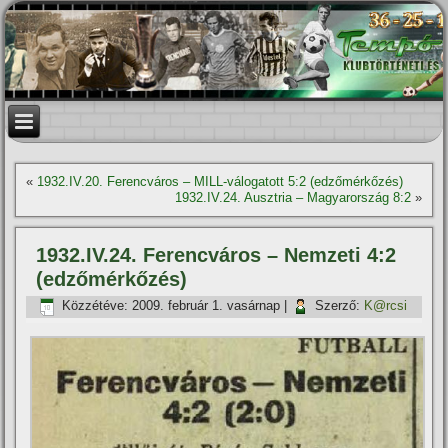
«
1932.IV.20. Ferencváros – MILL-válogatott 5:2 (edzőmérkőzés)
1932.IV.24. Ausztria – Magyarország 8:2
»
1932.IV.24. Ferencváros – Nemzeti 4:2
(edzőmérkőzés)
Közzétéve:
2009. február 1. vasárnap
|
Szerző:
K@rcsi