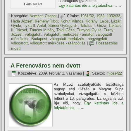
háromgólos győzelmet.
Háda József
Egy kattintás ide a folytatáshoz....
→
Kategória:
Nemzeti Csapat
|
Címke:
1931/32
,
1932
,
1932/33
,
Háda József
,
Kemény Tibor
,
Kohut Vilmos
,
Korányi Lajos
,
Lázár
Gyula
,
Lyka II. Antal
,
Sárosi György dr.
,
Takács I. Géza
,
Takács
II. József
,
Táncos Mihály
,
Toldi Géza
,
Tunyogi Gyula
,
Turay
József
,
válogatott
,
válogatott mérkőzés - amatőr
,
válogatott
mérkőzés - Budapest
,
válogatott mérkőzés - nagyegyleti
válogatott
,
válogatott mérkőzés - utánpótlás
|
Hozzászólás
most!
A Ferencváros nem óvott
Közzétéve:
2009. február 1. vasárnap
|
Szerző:
mjozef22
Az MLSz szabályalkotó bizottsága
tegnap esti ülésén a Magyar Kupa
szabályokat vizsgálgatta s közben
feltűnt a 18. paragrafus. Ez ugyanis azt
í­rja elő, hogy
Egy kattintás ide a
folytatáshoz....
→