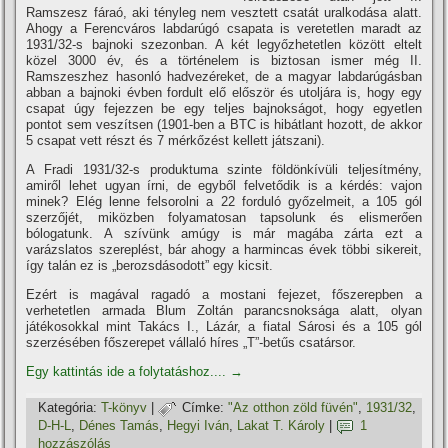
Ramszesz fáraó, aki tényleg nem vesztett csatát uralkodása alatt.
Ahogy a Ferencváros labdarúgó csapata is veretetlen maradt az
1931/32-s bajnoki szezonban. A két legyőzhetetlen között eltelt
közel 3000 év, és a történelem is biztosan ismer még II.
Ramszeszhez hasonló hadvezéreket, de a magyar labdarúgásban
abban a bajnoki évben fordult elő először és utoljára is, hogy egy
csapat úgy fejezzen be egy teljes bajnokságot, hogy egyetlen
pontot sem veszí­tsen (1901-ben a BTC is hibátlant hozott, de akkor
5 csapat vett részt és 7 mérkőzést kellett játszani).
A Fradi 1931/32-s produktuma szinte földönkí­vüli teljesí­tmény,
amiről lehet ugyan í­rni, de egyből felvetődik is a kérdés: vajon
minek? Elég lenne felsorolni a 22 forduló győzelmeit, a 105 gól
szerzőjét, miközben folyamatosan tapsolunk és elismerően
bólogatunk. A szí­vünk amúgy is már magába zárta ezt a
varázslatos szereplést, bár ahogy a harmincas évek többi sikereit,
í­gy talán ez is „berozsdásodott” egy kicsit.
Ezért is magával ragadó a mostani fejezet, főszerepben a
verhetetlen armada Blum Zoltán parancsnoksága alatt, olyan
játékosokkal mint Takács I., Lázár, a fiatal Sárosi és a 105 gól
szerzésében főszerepet vállaló hí­res „T”-betűs csatársor.
Egy kattintás ide a folytatáshoz....
→
Kategória:
T-könyv
|
Címke:
"Az otthon zöld füvén"
,
1931/32
,
D-H-L
,
Dénes Tamás
,
Hegyi Iván
,
Lakat T. Károly
|
1
hozzászólás