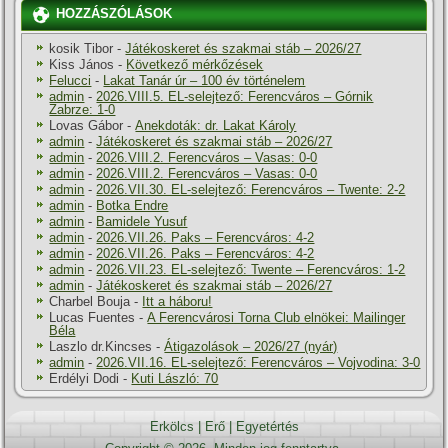
HOZZÁSZÓLÁSOK
kosik Tibor
-
Játékoskeret és szakmai stáb – 2026/27
Kiss János
-
Következő mérkőzések
Felucci
-
Lakat Tanár úr – 100 év történelem
admin
-
2026.VIII.5. EL-selejtező: Ferencváros – Górnik
Zabrze: 1-0
Lovas Gábor
-
Anekdoták: dr. Lakat Károly
admin
-
Játékoskeret és szakmai stáb – 2026/27
admin
-
2026.VIII.2. Ferencváros – Vasas: 0-0
admin
-
2026.VIII.2. Ferencváros – Vasas: 0-0
admin
-
2026.VII.30. EL-selejtező: Ferencváros – Twente: 2-2
admin
-
Botka Endre
admin
-
Bamidele Yusuf
admin
-
2026.VII.26. Paks – Ferencváros: 4-2
admin
-
2026.VII.26. Paks – Ferencváros: 4-2
admin
-
2026.VII.23. EL-selejtező: Twente – Ferencváros: 1-2
admin
-
Játékoskeret és szakmai stáb – 2026/27
Charbel Bouja
-
Itt a háboru!
Lucas Fuentes
-
A Ferencvárosi Torna Club elnökei: Mailinger
Béla
Laszlo dr.Kincses
-
Átigazolások – 2026/27 (nyár)
admin
-
2026.VII.16. EL-selejtező: Ferencváros – Vojvodina: 3-0
Erdélyi Dodi
-
Kuti László: 70
Erkölcs
|
Erő
|
Egyetértés