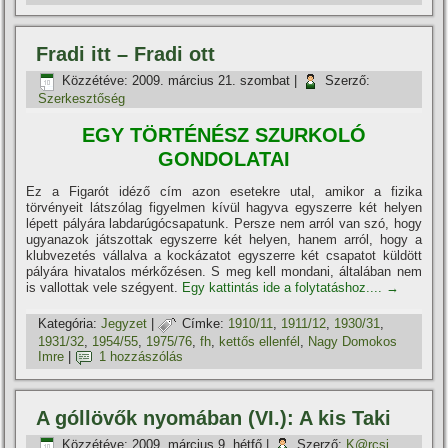
Fradi itt – Fradi ott
Közzétéve:
2009. március 21. szombat
|
Szerző:
Szerkesztőség
EGY TÖRTÉNÉSZ SZURKOLÓ
GONDOLATAI
Ez a Figarót idéző cí­m azon esetekre utal, amikor a fizika
törvényeit látszólag figyelmen kí­vül hagyva egyszerre két helyen
lépett pályára labdarúgócsapatunk. Persze nem arról van szó, hogy
ugyanazok játszottak egyszerre két helyen, hanem arról, hogy a
klubvezetés vállalva a kockázatot egyszerre két csapatot küldött
pályára hivatalos mérkőzésen. S meg kell mondani, általában nem
is vallottak vele szégyent.
Egy kattintás ide a folytatáshoz....
→
Kategória:
Jegyzet
|
Címke:
1910/11
,
1911/12
,
1930/31
,
1931/32
,
1954/55
,
1975/76
,
fh
,
kettős ellenfél
,
Nagy Domokos
Imre
|
1 hozzászólás
A góllövők nyomában (VI.): A kis Taki
Közzétéve:
2009. március 9. hétfő
|
Szerző:
K@rcsi