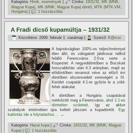
Kategória:
Hí­rek, események
|
Címke:
1931/32
,
MK (MNK;
Magyar Kupa)
,
MK (MNK; Magyar Kupa) döntő
,
MTK (MTK-VM;
Hungária)
|
1 hozzászólás
A Fradi dicső kupamúltja – 1931/32
Közzétéve:
2009. február 1. vasárnap
|
Szerző:
K@rcsi
A bajnokságban 100%-os teljesí­tménnyel
élen álló, és válogatott játékosai nélkül
felálló Ferencváros 2:0-ra verte a
Kispestet. A negyeddöntőben a Bocskait
hosszabbí­tás után 4:3 arányban, majd az
elődöntőben revansot véve az előző évi
döntőben elszenvedett vereségért a III.
Kerület csapatát 4:1-re győzte le a zöld-
fehér alakulat.
A döntőben a Hungária csapatával
mérkőzött meg a Ferencváros,
ahol 1:1-es
döntetlen született
, í­gy az akkor
szabályok értelmében újra kellett játszani a kupadöntőt.
Egy
kattintás ide a folytatáshoz....
→
Kategória:
Hazai kupa
|
Címke:
1931/32
,
MK (MNK; Magyar
Kupa)
|
1 hozzászólás