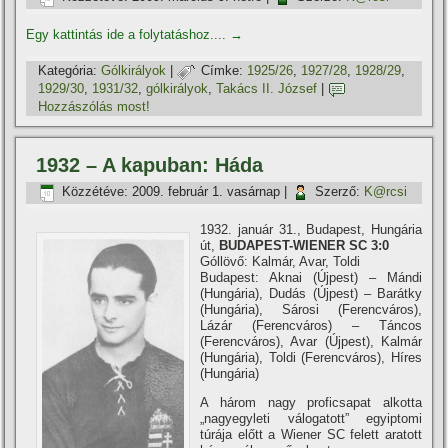
Egy kattintás ide a folytatáshoz....
→
Kategória:
Gólkirályok
|
Címke:
1925/26
,
1927/28
,
1928/29
,
1929/30
,
1931/32
,
gólkirályok
,
Takács II. József
|
Hozzászólás most!
1932 – A kapuban: Háda
Közzétéve:
2009. február 1. vasárnap
|
Szerző:
K@rcsi
1932. január 31., Budapest, Hungária
út,
BUDAPEST-WIENER SC 3:0
Góllövő: Kalmár, Avar, Toldi
Budapest: Aknai (Újpest) – Mándi
(Hungária), Dudás (Újpest) – Barátky
(Hungária), Sárosi (Ferencváros),
Lázár (Ferencváros) – Táncos
(Ferencváros), Avar (Újpest), Kalmár
(Hungária), Toldi (Ferencváros), Hí­res
(Hungária)
A három nagy proficsapat alkotta
„nagyegyleti válogatott” egyiptomi
túrája előtt a Wiener SC felett aratott