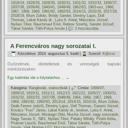
1918/19
,
1928/29
,
1929/30
,
1930/31
,
1931/32
,
1932/33
,
1936/37
,
1937/38
,
1939/40
,
1940/41
,
1948/49
,
1962/63
,
1963-osz
,
1966
,
1967
,
1968
,
1969
,
1991/92
,
1992/93
,
2014/15
,
2015/16
,
2017/18
,
2018/19
,
Blum Zoltán
,
Bródy Sándor
,
Dimény Lajos
,
Doll
Thomas
,
Lakat Károly dr.
,
Lyka II. Antal
,
Mészáros József
,
Nyilasi Tibor
,
Rauchmaul Emil
,
Rebrov Szerhij
,
Sándor József
,
Tátrai Sándor
,
Tóth-Potya István
|
3 hozzászólás
A Ferencváros nagy sorozatai I.
Közzétéve:
2014. augusztus 5. kedd
|
Szerző:
K@rcsi
Győzelmek, döntetlenek és vereségek bajnoki
mérkőzéseken
Egy kattintás ide a folytatáshoz....
→
Kategória:
Ranglisták, statisztikák
|
Címke:
1906/07
,
1909/10
,
1910/11
,
1911/12
,
1912/13
,
1921/22
,
1926/27
,
1930/31
,
1931/32
,
1932/33
,
1937/38
,
1948/49
,
1964
,
1966
,
1967
,
1968
,
1969
,
1991/92
,
1992/93
,
2013/14
,
2014/15
,
2015/16
,
Blum Zoltán
,
Deák Ferenc (edző)
,
Dimény Lajos
,
Doll Thomas
,
Garami József
,
Kovács "Fuxi" János
,
Lakat Károly dr.
,
lexikon
,
Lyka II. Antal
,
Mészáros József
,
Misángyi Ottó
,
Mucha József
,
nagy sorozatok
,
Nagy Tamás II.
,
NB1
,
Nyilasi Tibor
,
Pataky Mihály
,
Pintér Attila
,
Prukner László
,
Rauchmaul Emil
,
Tátrai Sándor
,
Tóth-Potya
István
,
Vlak Marijan
|
Hozzászólás most!