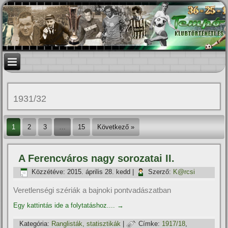
1931/32
1
2
3
…
15
Következő »
A Ferencváros nagy sorozatai II.
Közzétéve:
2015. április 28. kedd
|
Szerző:
K@rcsi
Veretlenségi szériák a bajnoki pontvadászatban
Egy kattintás ide a folytatáshoz....
→
Kategória:
Ranglisták, statisztikák
|
Címke:
1917/18
,