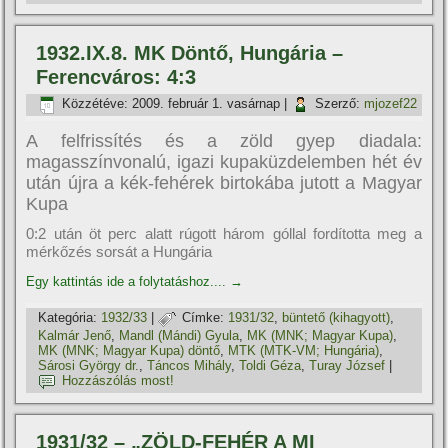
1932.IX.8. MK Döntő, Hungária –
Ferencváros: 4:3
Közzétéve:
2009. február 1. vasárnap
|
Szerző:
mjozef22
A felfrissítés és a zöld gyep diadala:
magasszínvonalú, igazi kupaküzdelemben hét év
után újra a kék-fehérek birtokába jutott a Magyar
Kupa
0:2 után öt perc alatt rúgott három góllal fordította meg a
mérkőzés sorsát a Hungária
Egy kattintás ide a folytatáshoz....
→
Kategória:
1932/33
|
Címke:
1931/32
,
büntető (kihagyott)
,
Kalmár Jenő
,
Mandl (Mándi) Gyula
,
MK (MNK; Magyar Kupa)
,
MK (MNK; Magyar Kupa) döntő
,
MTK (MTK-VM; Hungária)
,
Sárosi György dr.
,
Táncos Mihály
,
Toldi Géza
,
Turay József
|
Hozzászólás most!
1931/32 – „ZÖLD-FEHÉR A MI