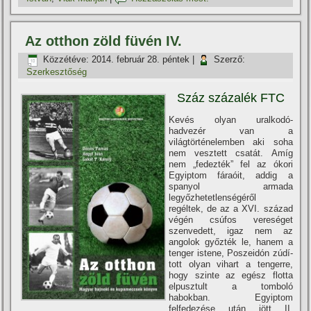
Az otthon zöld füvén IV.
Közzétéve:
2014. február 28. péntek
|
Szerző:
Szerkesztőség
Száz százalék FTC
Kevés olyan uralkodó-
hadvezér van a
világtörténelemben aki soha
nem vesztett csatát. Amí­g
nem „fedezték” fel az ókori
Egyiptom fáraóit, addig a
spanyol armada
legyőzhetetlenségéről
regéltek, de az a XVI. század
végén csúfos vereséget
szenvedett, igaz nem az
angolok győzték le, hanem a
tenger istene, Poszeidón zúdí­
tott olyan vihart a tengerre,
hogy szinte az egész flotta
elpusztult a tomboló
habokban. Egyiptom
felfedezése után jött II.