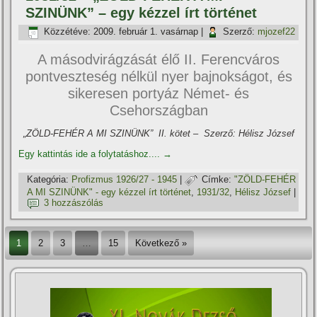
SZINÜNK” – egy kézzel í­rt történet
Közzétéve:
2009. február 1. vasárnap
|
Szerző:
mjozef22
A másodvirágzását élő II. Ferencváros
pontveszteség nélkül nyer bajnokságot, és
sikeresen portyáz Német- és
Csehországban
„ZÖLD-FEHÉR A MI SZINÜNK” II. kötet – Szerző: Hélisz József
Egy kattintás ide a folytatáshoz....
→
Kategória:
Profizmus 1926/27 - 1945
|
Címke:
"ZÖLD-FEHÉR
A MI SZINÜNK" - egy kézzel í­rt történet
,
1931/32
,
Hélisz József
|
3 hozzászólás
1
2
3
…
15
Következő »