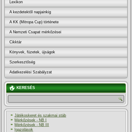
Lexikon
A kezdetektől napjainkig
A KK (Mitropa Cup) története
A Nemzeti Csapat mérkőzései
Cikktár
Könyvek, füzetek, újságok
Szerkesztőség
Adatkezelési Szabályzat
KERESÉS
Játékoskeret és szakmai stáb
Mérkőzések - NB I
Mérkőzések - NB III
Igazolások