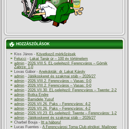
HOZZÁSZÓLÁSOK
Kiss János
-
Következő mérkőzések
Felucci
-
Lakat Tanár úr – 100 év történelem
admin
-
2026.VIII.5. EL-selejtező: Ferencváros – Górnik
Zabrze: 1-0
Lovas Gábor
-
Anekdoták: dr. Lakat Károly
admin
-
Játékoskeret és szakmai stáb – 2026/27
admin
-
2026.VIII.2. Ferencváros – Vasas: 0-0
admin
-
2026.VIII.2. Ferencváros – Vasas: 0-0
admin
-
2026.VII.30. EL-selejtező: Ferencváros – Twente: 2-2
admin
-
Botka Endre
admin
-
Bamidele Yusuf
admin
-
2026.VII.26. Paks – Ferencváros: 4-2
admin
-
2026.VII.26. Paks – Ferencváros: 4-2
admin
-
2026.VII.23. EL-selejtező: Twente – Ferencváros: 1-2
admin
-
Játékoskeret és szakmai stáb – 2026/27
Charbel Bouja
-
Itt a háboru!
Lucas Fuentes
-
A Ferencvárosi Torna Club elnökei: Mailinger