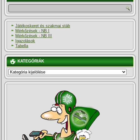
Játékoskeret és szakmai stáb
Mérkőzések - NB I
Mérkőzések - NB III
Igazolások
Tabella
KATEGÓRIÁK
KATEGÓRIÁK