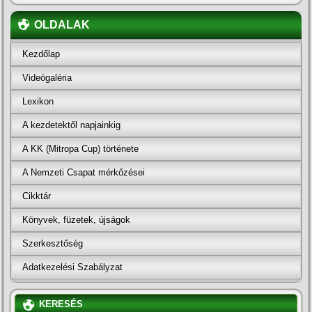
OLDALAK
Kezdőlap
Videógaléria
Lexikon
A kezdetektől napjainkig
A KK (Mitropa Cup) története
A Nemzeti Csapat mérkőzései
Cikktár
Könyvek, füzetek, újságok
Szerkesztőség
Adatkezelési Szabályzat
KERESÉS