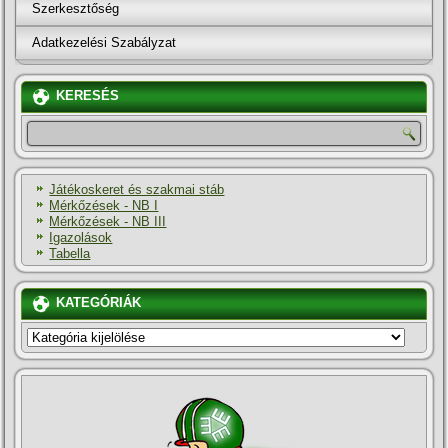
Szerkesztőség
Adatkezelési Szabályzat
KERESÉS
Játékoskeret és szakmai stáb
Mérkőzések - NB I
Mérkőzések - NB III
Igazolások
Tabella
KATEGÓRIÁK
KATEGÓRIÁK