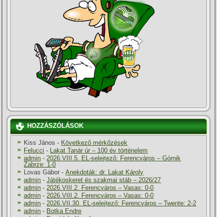
HOZZÁSZÓLÁSOK
Kiss János
-
Következő mérkőzések
Felucci
-
Lakat Tanár úr – 100 év történelem
admin
-
2026.VIII.5. EL-selejtező: Ferencváros – Górnik
Zabrze: 1-0
Lovas Gábor
-
Anekdoták: dr. Lakat Károly
admin
-
Játékoskeret és szakmai stáb – 2026/27
admin
-
2026.VIII.2. Ferencváros – Vasas: 0-0
admin
-
2026.VIII.2. Ferencváros – Vasas: 0-0
admin
-
2026.VII.30. EL-selejtező: Ferencváros – Twente: 2-2
admin
-
Botka Endre