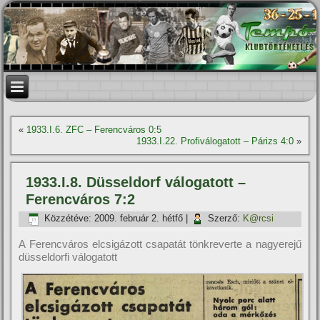
«
1933.I.6. ZFC – Ferencváros 0:5
1933.I.22. Profiválogatott – Párizs 4:0
»
1933.I.8. Düsseldorf válogatott –
Ferencváros 7:2
Közzétéve:
2009. február 2. hétfő
|
Szerző:
K@rcsi
A Ferencváros elcsigázott csapatát tönkreverte a nagyerejű
düsseldorfi válogatott