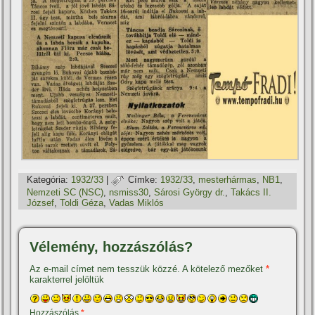
Kategória:
1932/33
|
Címke:
1932/33
,
mesterhármas
,
NB1
,
Nemzeti SC (NSC)
,
nsmiss30
,
Sárosi György dr.
,
Takács II.
József
,
Toldi Géza
,
Vadas Miklós
Vélemény, hozzászólás?
Az e-mail címet nem tesszük közzé.
A kötelező mezőket
*
karakterrel jelöltük
Hozzászólás
*