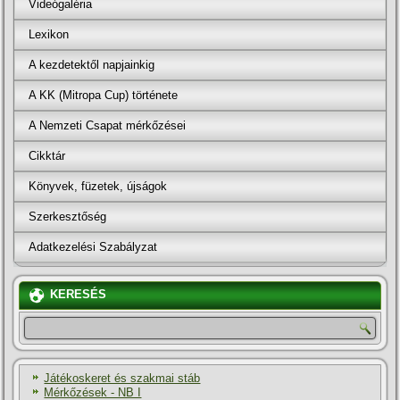
Videógaléria
Lexikon
A kezdetektől napjainkig
A KK (Mitropa Cup) története
A Nemzeti Csapat mérkőzései
Cikktár
Könyvek, füzetek, újságok
Szerkesztőség
Adatkezelési Szabályzat
KERESÉS
Játékoskeret és szakmai stáb
Mérkőzések - NB I