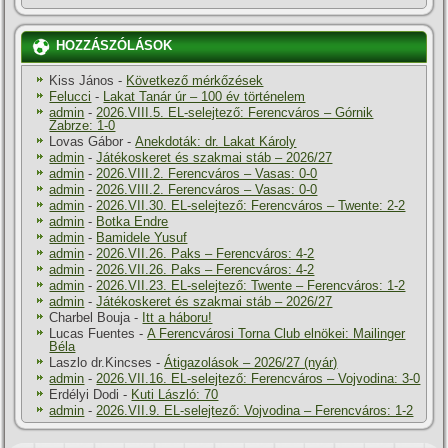
HOZZÁSZÓLÁSOK
Kiss János
-
Következő mérkőzések
Felucci
-
Lakat Tanár úr – 100 év történelem
admin
-
2026.VIII.5. EL-selejtező: Ferencváros – Górnik
Zabrze: 1-0
Lovas Gábor
-
Anekdoták: dr. Lakat Károly
admin
-
Játékoskeret és szakmai stáb – 2026/27
admin
-
2026.VIII.2. Ferencváros – Vasas: 0-0
admin
-
2026.VIII.2. Ferencváros – Vasas: 0-0
admin
-
2026.VII.30. EL-selejtező: Ferencváros – Twente: 2-2
admin
-
Botka Endre
admin
-
Bamidele Yusuf
admin
-
2026.VII.26. Paks – Ferencváros: 4-2
admin
-
2026.VII.26. Paks – Ferencváros: 4-2
admin
-
2026.VII.23. EL-selejtező: Twente – Ferencváros: 1-2
admin
-
Játékoskeret és szakmai stáb – 2026/27
Charbel Bouja
-
Itt a háboru!
Lucas Fuentes
-
A Ferencvárosi Torna Club elnökei: Mailinger
Béla
Laszlo dr.Kincses
-
Átigazolások – 2026/27 (nyár)
admin
-
2026.VII.16. EL-selejtező: Ferencváros – Vojvodina: 3-0
Erdélyi Dodi
-
Kuti László: 70
admin
-
2026.VII.9. EL-selejtező: Vojvodina – Ferencváros: 1-2