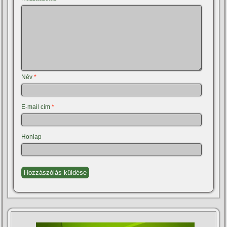
Név
*
E-mail cím
*
Honlap