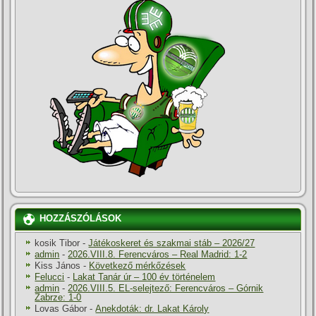
HOZZÁSZÓLÁSOK
kosik Tibor
-
Játékoskeret és szakmai stáb – 2026/27
admin
-
2026.VIII.8. Ferencváros – Real Madrid: 1-2
Kiss János
-
Következő mérkőzések
Felucci
-
Lakat Tanár úr – 100 év történelem
admin
-
2026.VIII.5. EL-selejtező: Ferencváros – Górnik
Zabrze: 1-0
Lovas Gábor
-
Anekdoták: dr. Lakat Károly