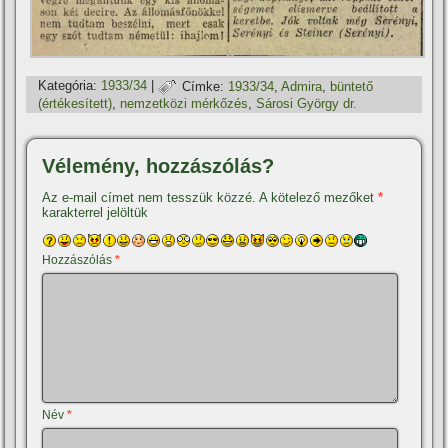
Kategória:
1933/34
|
Címke:
1933/34
,
Admira
,
büntető
(értékesí­tett)
,
nemzetközi mérkőzés
,
Sárosi György dr.
Vélemény, hozzászólás?
Az e-mail címet nem tesszük közzé.
A kötelező mezőket
*
karakterrel jelöltük
Hozzászólás
*
Név
*