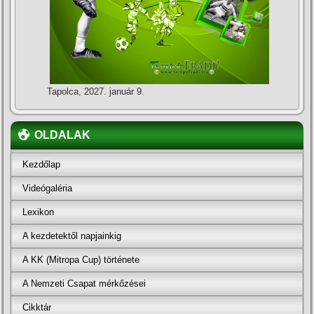
Tapolca, 2027. január 9.
OLDALAK
Kezdőlap
Videógaléria
Lexikon
A kezdetektől napjainkig
A KK (Mitropa Cup) története
A Nemzeti Csapat mérkőzései
Cikktár