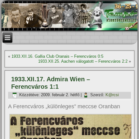
«
1933.XII.16. Gallia Club Oranais – Ferencváros 0:5
1933.XII.25. Aachen válogatott – Ferencváros 2:2
»
1933.XII.17. Admira Wien –
Ferencváros 1:1
Közzétéve:
2009. február 2. hétfő
|
Szerző:
K@rcsi
A Ferencváros „különleges” meccse Oranban