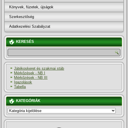
Könyvek, füzetek, újságok
Szerkesztőség
Adatkezelési Szabályzat
KERESÉS
Játékoskeret és szakmai stáb
Mérkőzések - NB I
Mérkőzések - NB III
Igazolások
Tabella
KATEGÓRIÁK
KATEGÓRIÁK