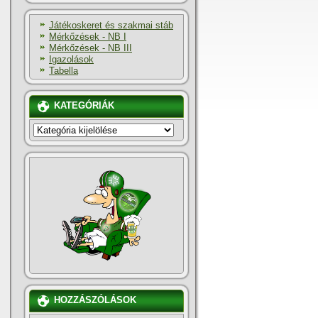
Játékoskeret és szakmai stáb
Mérkőzések - NB I
Mérkőzések - NB III
Igazolások
Tabella
KATEGÓRIÁK
KATEGÓRIÁK
HOZZÁSZÓLÁSOK