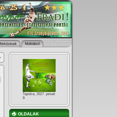
Mérkőzések
Múltidéző
»
Tapolca, 2027. január
9.
OLDALAK