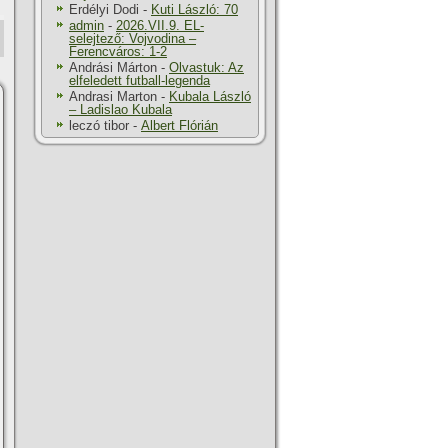
Erdélyi Dodi
-
Kuti László: 70
admin
-
2026.VII.9. EL-
selejtező: Vojvodina –
Ferencváros: 1-2
Andrási Márton
-
Olvastuk: Az
elfeledett futball-legenda
Andrasi Marton
-
Kubala László
– Ladislao Kubala
leczó tibor
-
Albert Flórián