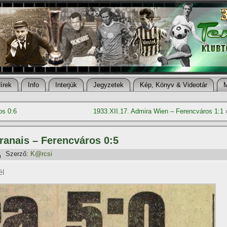
í­rek
Info
Interjúk
Jegyzetek
Kép, Könyv & Videotár
os 0:6
1933.XII.17. Admira Wien – Ferencváros 1:1
Oranais – Ferencváros 0:5
Szerző:
K@rcsi
él