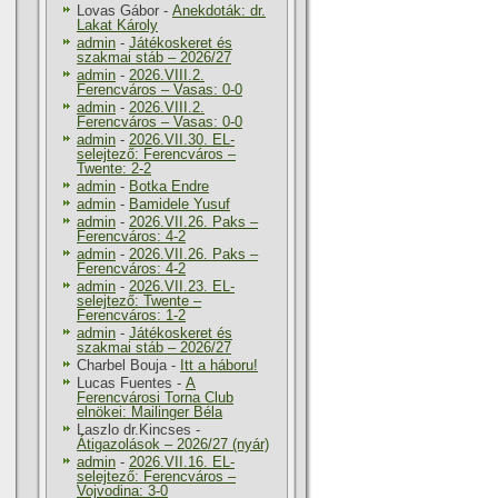
Lovas Gábor
-
Anekdoták: dr.
Lakat Károly
admin
-
Játékoskeret és
szakmai stáb – 2026/27
admin
-
2026.VIII.2.
Ferencváros – Vasas: 0-0
admin
-
2026.VIII.2.
Ferencváros – Vasas: 0-0
admin
-
2026.VII.30. EL-
selejtező: Ferencváros –
Twente: 2-2
admin
-
Botka Endre
admin
-
Bamidele Yusuf
admin
-
2026.VII.26. Paks –
Ferencváros: 4-2
admin
-
2026.VII.26. Paks –
Ferencváros: 4-2
admin
-
2026.VII.23. EL-
selejtező: Twente –
Ferencváros: 1-2
admin
-
Játékoskeret és
szakmai stáb – 2026/27
Charbel Bouja
-
Itt a háboru!
Lucas Fuentes
-
A
Ferencvárosi Torna Club
elnökei: Mailinger Béla
Laszlo dr.Kincses
-
Átigazolások – 2026/27 (nyár)
admin
-
2026.VII.16. EL-
selejtező: Ferencváros –
Vojvodina: 3-0