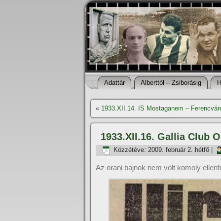
Adattár
Alberttól – Zsiborásig
H
«
1933.XII.14. IS Mostaganem – Ferencvár
1933.XII.16. Gallia Club 
Közzétéve:
2009. február 2. hétfő
|
Az orani bajnok nem volt komoly ellenf