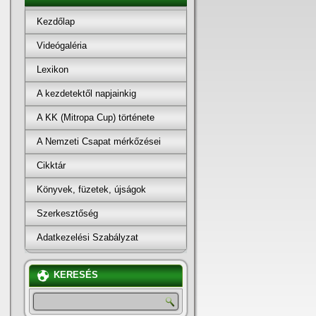
Kezdőlap
Videógaléria
Lexikon
A kezdetektől napjainkig
A KK (Mitropa Cup) története
A Nemzeti Csapat mérkőzései
Cikktár
Könyvek, füzetek, újságok
Szerkesztőség
Adatkezelési Szabályzat
KERESÉS