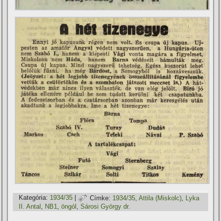
Kategória:
1934/35
|
Címke:
1934/35
,
Attila (Miskolc)
,
Lyka
II. Antal
,
NB1
,
öngól
,
Sárosi György dr.