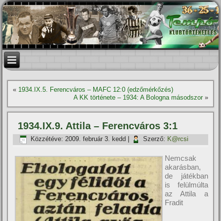
«
1934.IX.5. Ferencváros – MAFC 12:0 (edzőmérkőzés)
A KK története – 1934: A Bologna másodszor
»
1934.IX.9. Attila – Ferencváros 3:1
Közzétéve:
2009. február 3. kedd
|
Szerző:
K@rcsi
Nemcsak
akarásban,
de játékban
is felülmúlta
az Attila a
Fradit