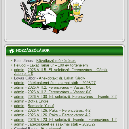
HOZZÁSZÓLÁSOK
Kiss János
-
Következő mérkőzések
Felucci
-
Lakat Tanár úr – 100 év történelem
admin
-
2026.VIII.5. EL-selejtező: Ferencváros – Górnik
Zabrze: 1-0
Lovas Gábor
-
Anekdoták: dr. Lakat Károly
admin
-
Játékoskeret és szakmai stáb – 2026/27
admin
-
2026.VIII.2. Ferencváros – Vasas: 0-0
admin
-
2026.VIII.2. Ferencváros – Vasas: 0-0
admin
-
2026.VII.30. EL-selejtező: Ferencváros – Twente: 2-2
admin
-
Botka Endre
admin
-
Bamidele Yusuf
admin
-
2026.VII.26. Paks – Ferencváros: 4-2
admin
-
2026.VII.26. Paks – Ferencváros: 4-2
admin
-
2026.VII.23. EL-selejtező: Twente – Ferencváros: 1-2
admin
-
Játékoskeret és szakmai stáb – 2026/27
Charbel Bouja
-
Itt a háboru!