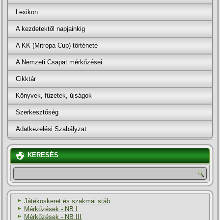
Lexikon
A kezdetektől napjainkig
A KK (Mitropa Cup) története
A Nemzeti Csapat mérkőzései
Cikktár
Könyvek, füzetek, újságok
Szerkesztőség
Adatkezelési Szabályzat
KERESÉS
Játékoskeret és szakmai stáb
Mérkőzések - NB I
Mérkőzések - NB III