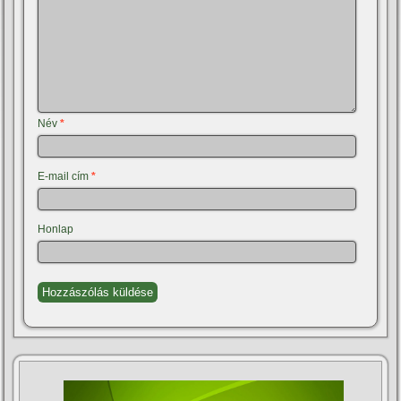
Név
*
E-mail cím
*
Honlap