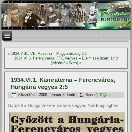
«
1934.V.31. VB, Ausztria – Magyarország 2:1
1934.VI.3. Ferencváros, FTC vegyes – Élelmiszerüzem 14:0
(edzőmérkőzés)
»
1934.VI.1. Kamraterna – Ferencváros,
Hungária vegyes 2:5
Közzétéve:
2009. február 3. kedd
|
Szerző:
K@rcsi
Győzött a Hungária-Ferencváros vegyes Norrköppingben