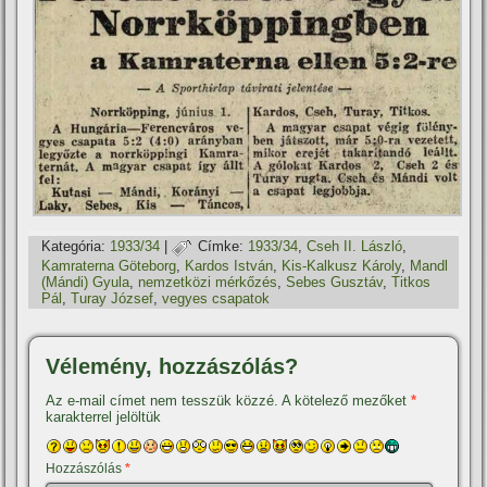
Kategória:
1933/34
|
Címke:
1933/34
,
Cseh II. László
,
Kamraterna Göteborg
,
Kardos István
,
Kis-Kalkusz Károly
,
Mandl
(Mándi) Gyula
,
nemzetközi mérkőzés
,
Sebes Gusztáv
,
Titkos
Pál
,
Turay József
,
vegyes csapatok
Vélemény, hozzászólás?
Az e-mail címet nem tesszük közzé.
A kötelező mezőket
*
karakterrel jelöltük
Hozzászólás
*