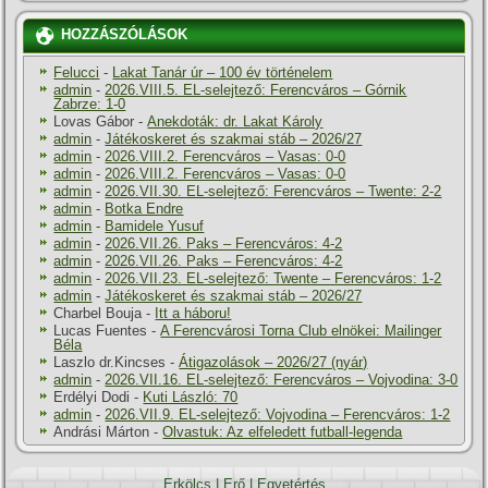
HOZZÁSZÓLÁSOK
Felucci
-
Lakat Tanár úr – 100 év történelem
admin
-
2026.VIII.5. EL-selejtező: Ferencváros – Górnik
Zabrze: 1-0
Lovas Gábor
-
Anekdoták: dr. Lakat Károly
admin
-
Játékoskeret és szakmai stáb – 2026/27
admin
-
2026.VIII.2. Ferencváros – Vasas: 0-0
admin
-
2026.VIII.2. Ferencváros – Vasas: 0-0
admin
-
2026.VII.30. EL-selejtező: Ferencváros – Twente: 2-2
admin
-
Botka Endre
admin
-
Bamidele Yusuf
admin
-
2026.VII.26. Paks – Ferencváros: 4-2
admin
-
2026.VII.26. Paks – Ferencváros: 4-2
admin
-
2026.VII.23. EL-selejtező: Twente – Ferencváros: 1-2
admin
-
Játékoskeret és szakmai stáb – 2026/27
Charbel Bouja
-
Itt a háboru!
Lucas Fuentes
-
A Ferencvárosi Torna Club elnökei: Mailinger
Béla
Laszlo dr.Kincses
-
Átigazolások – 2026/27 (nyár)
admin
-
2026.VII.16. EL-selejtező: Ferencváros – Vojvodina: 3-0
Erdélyi Dodi
-
Kuti László: 70
admin
-
2026.VII.9. EL-selejtező: Vojvodina – Ferencváros: 1-2
Andrási Márton
-
Olvastuk: Az elfeledett futball-legenda
Erkölcs
|
Erő
|
Egyetértés