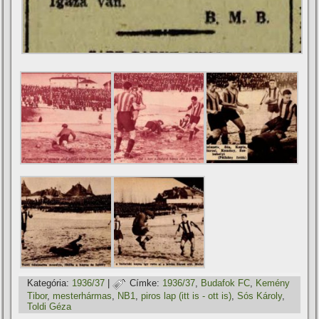
Kategória:
1936/37
|
Címke:
1936/37
,
Budafok FC
,
Kemény
Tibor
,
mesterhármas
,
NB1
,
piros lap (itt is - ott is)
,
Sós Károly
,
Toldi Géza