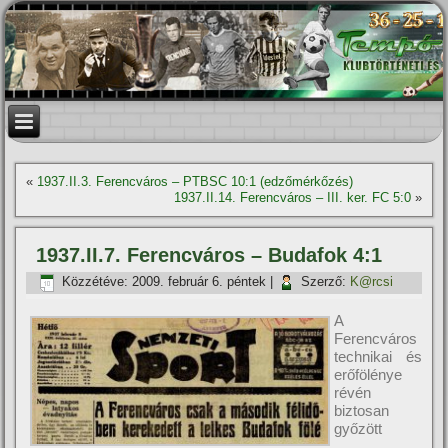
«
1937.II.3. Ferencváros – PTBSC 10:1 (edzőmérkőzés)
1937.II.14. Ferencváros – III. ker. FC 5:0
»
1937.II.7. Ferencváros – Budafok 4:1
Közzétéve:
2009. február 6. péntek
|
Szerző:
K@rcsi
A
Ferencváros
technikai és
erőfölénye
révén
biztosan
győzött