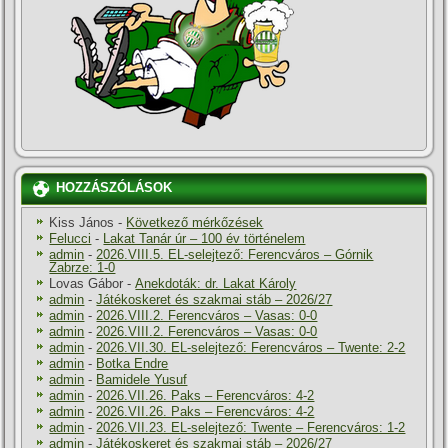
HOZZÁSZÓLÁSOK
Kiss János
-
Következő mérkőzések
Felucci
-
Lakat Tanár úr – 100 év történelem
admin
-
2026.VIII.5. EL-selejtező: Ferencváros – Górnik
Zabrze: 1-0
Lovas Gábor
-
Anekdoták: dr. Lakat Károly
admin
-
Játékoskeret és szakmai stáb – 2026/27
admin
-
2026.VIII.2. Ferencváros – Vasas: 0-0
admin
-
2026.VIII.2. Ferencváros – Vasas: 0-0
admin
-
2026.VII.30. EL-selejtező: Ferencváros – Twente: 2-2
admin
-
Botka Endre
admin
-
Bamidele Yusuf
admin
-
2026.VII.26. Paks – Ferencváros: 4-2
admin
-
2026.VII.26. Paks – Ferencváros: 4-2
admin
-
2026.VII.23. EL-selejtező: Twente – Ferencváros: 1-2
admin
-
Játékoskeret és szakmai stáb – 2026/27