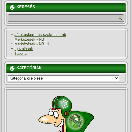
KERESÉS
Játékoskeret és szakmai stáb
Mérkőzések - NB I
Mérkőzések - NB III
Igazolások
Tabella
KATEGÓRIÁK
KATEGÓRIÁK