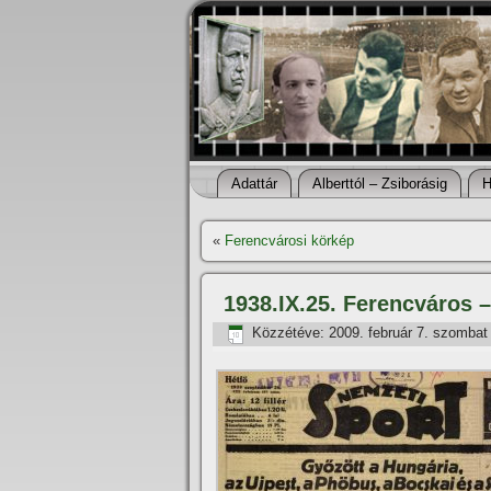
Adattár
Alberttól – Zsiborásig
H
«
Ferencvárosi körkép
1938.IX.25. Ferencváros 
Közzétéve:
2009. február 7. szombat