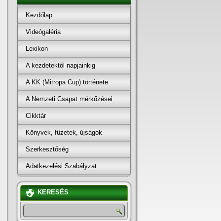
Kezdőlap
Videógaléria
Lexikon
A kezdetektől napjainkig
A KK (Mitropa Cup) története
A Nemzeti Csapat mérkőzései
Cikktár
Könyvek, füzetek, újságok
Szerkesztőség
Adatkezelési Szabályzat
KERESÉS