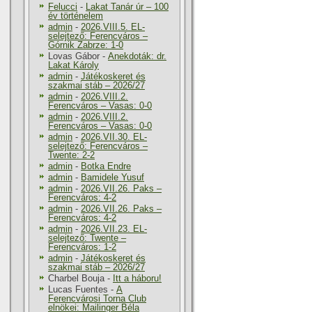
Felucci
-
Lakat Tanár úr – 100
év történelem
admin
-
2026.VIII.5. EL-
selejtező: Ferencváros –
Górnik Zabrze: 1-0
Lovas Gábor
-
Anekdoták: dr.
Lakat Károly
admin
-
Játékoskeret és
szakmai stáb – 2026/27
admin
-
2026.VIII.2.
Ferencváros – Vasas: 0-0
admin
-
2026.VIII.2.
Ferencváros – Vasas: 0-0
admin
-
2026.VII.30. EL-
selejtező: Ferencváros –
Twente: 2-2
admin
-
Botka Endre
admin
-
Bamidele Yusuf
admin
-
2026.VII.26. Paks –
Ferencváros: 4-2
admin
-
2026.VII.26. Paks –
Ferencváros: 4-2
admin
-
2026.VII.23. EL-
selejtező: Twente –
Ferencváros: 1-2
admin
-
Játékoskeret és
szakmai stáb – 2026/27
Charbel Bouja
-
Itt a háboru!
Lucas Fuentes
-
A
Ferencvárosi Torna Club
elnökei: Mailinger Béla