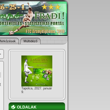
Mérkőzések
Múltidéző
»
t
Tapolca, 2027. január
9.
OLDALAK