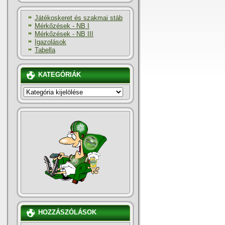
Játékoskeret és szakmai stáb
Mérkőzések - NB I
Mérkőzések - NB III
Igazolások
Tabella
KATEGÓRIÁK
KATEGÓRIÁK
HOZZÁSZÓLÁSOK