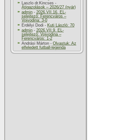
Laszlo dr.Kincses
-
Átigazolások – 2026/27 (nyár)
admin
-
2026.VII.16. EL-
selejtező: Ferencváros –
Vojvodina: 3-0
Erdélyi Dodi
-
Kuti László: 70
admin
-
2026.VII.9. EL-
selejtező: Vojvodina –
Ferencváros: 1-2
Andrási Márton
-
Olvastuk: Az
elfeledett futball-legenda