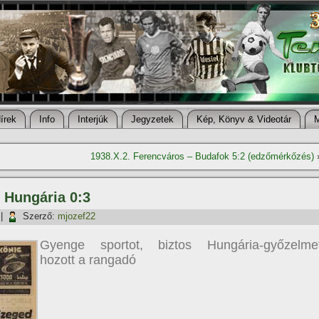
í­rek
Info
Interjúk
Jegyzetek
Kép, Könyv & Videotár
1938.X.2. Ferencváros – Budafok 5:2 (edzőmérkőzés)
– Hungária 0:3
|
Szerző:
mjozef22
Gyenge sportot, biztos Hungária-győzelme
hozott a rangadó