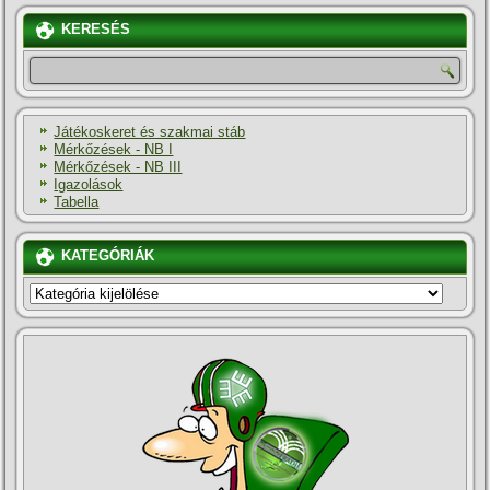
KERESÉS
Játékoskeret és szakmai stáb
Mérkőzések - NB I
Mérkőzések - NB III
Igazolások
Tabella
KATEGÓRIÁK
KATEGÓRIÁK