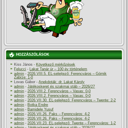
HOZZÁSZÓLÁSOK
Kiss János
-
Következő mérkőzések
Felucci
-
Lakat Tanár úr – 100 év történelem
admin
-
2026.VIII.5. EL-selejtező: Ferencváros – Górnik
Zabrze: 1-0
Lovas Gábor
-
Anekdoták: dr. Lakat Károly
admin
-
Játékoskeret és szakmai stáb – 2026/27
admin
-
2026.VIII.2. Ferencváros – Vasas: 0-0
admin
-
2026.VIII.2. Ferencváros – Vasas: 0-0
admin
-
2026.VII.30. EL-selejtező: Ferencváros – Twente: 2-2
admin
-
Botka Endre
admin
-
Bamidele Yusuf
admin
-
2026.VII.26. Paks – Ferencváros: 4-2
admin
-
2026.VII.26. Paks – Ferencváros: 4-2
admin
-
2026.VII.23. EL-selejtező: Twente – Ferencváros: 1-2
admin
-
Játékoskeret és szakmai stáb – 2026/27