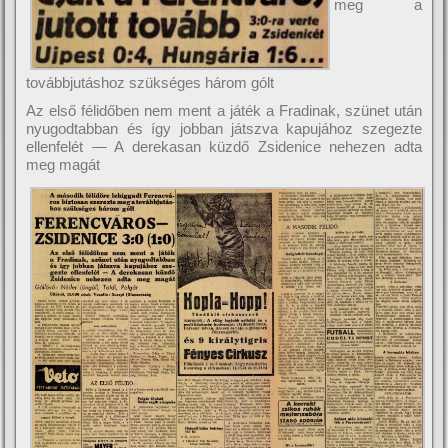
meg a
továbbjutáshoz szükséges három gólt
Az első félidőben nem ment a játék a Fradinak, szünet után
nyugodtabban és így jobban játszva kapujához szegezte
ellenfelét — A derekasan küzdő Zsidenice nehezen adta
meg magát