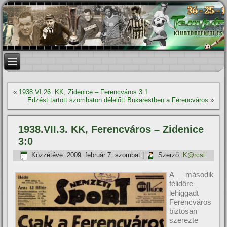
«
1938.VI.26. KK, Zidenice – Ferencváros 3:1
Edzést tartott szombaton délelőtt Bukarestben a Ferencváros
»
1938.VII.3. KK, Ferencváros – Zidenice
3:0
Közzétéve:
2009. február 7. szombat
|
Szerző:
K@rcsi
A második
félidőre
lehiggadt
Ferencváros
biztosan
szerezte