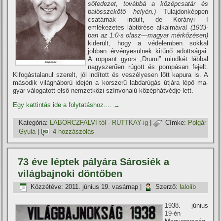
sőfedezet, továbbá a középcsatár és
balösszekötő he­lyén.)
Tulajdonképpen
csatárnak indult, de Korányi I
emlékezetes lábtörése alkalmával
(1933-
ban az 1:0-s olasz—magyar mérkőzésen)
kiderült, hogy a védelem­ben sokkal
jobban érvényesülnek kitűnő adottságai.
A roppant gyors „Drumi” mindkét lábbal
nagyszerűen rúgott és pompásan fejelt.
Kifogástalanul szerelt, jól indí­tott és veszélyesen lőtt kapura is. A
második világ­háború idején a korszerű labdarúgás útjára lépő ma­
gyar válogatott első nemzetközi szí­nvonalú középhát­védje lett.
Egy kattintás ide a folytatáshoz....
→
Kategória:
LABORCZFALVI-tól - RUTTKAY-ig
|
Címke:
Polgár
Gyula
|
4 hozzászólás
73 éve léptek pályára Sárosiék a
világbajnoki döntőben
Közzétéve:
2011. június 19. vasárnap
|
Szerző:
lalolib
1938. június
19-én