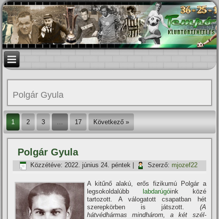
Polgár Gyula
1
2
3
…
17
Következő »
Polgár Gyula
Közzétéve:
2022. június 24. péntek
|
Szerző:
mjozef22
A kitűnő alakú, erős fizikumú Polgár a
legsokoldalúbb
labdarúgó
ink közé
tartozott. A válogatott csapatban hét
szerepkör­ben is játszott.
(A
hátvédhármas mindhárom, a két szél­