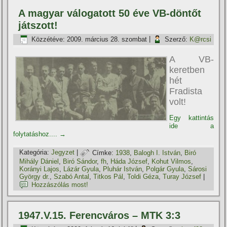
A magyar válogatott 50 éve VB-döntőt
játszott!
Közzétéve:
2009. március 28. szombat
|
Szerző:
K@rcsi
A VB-
keretben
hét
Fradista
volt!
Egy kattintás
ide a
folytatáshoz....
→
Kategória:
Jegyzet
|
Címke:
1938
,
Balogh I. István
,
Biró
Mihály Dániel
,
Biró Sándor
,
fh
,
Háda József
,
Kohut Vilmos
,
Korányi Lajos
,
Lázár Gyula
,
Pluhár István
,
Polgár Gyula
,
Sárosi
György dr.
,
Szabó Antal
,
Titkos Pál
,
Toldi Géza
,
Turay József
|
Hozzászólás most!
1947.V.15. Ferencváros – MTK 3:3