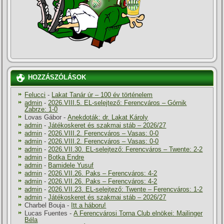
HOZZÁSZÓLÁSOK
Felucci
-
Lakat Tanár úr – 100 év történelem
admin
-
2026.VIII.5. EL-selejtező: Ferencváros – Górnik
Zabrze: 1-0
Lovas Gábor
-
Anekdoták: dr. Lakat Károly
admin
-
Játékoskeret és szakmai stáb – 2026/27
admin
-
2026.VIII.2. Ferencváros – Vasas: 0-0
admin
-
2026.VIII.2. Ferencváros – Vasas: 0-0
admin
-
2026.VII.30. EL-selejtező: Ferencváros – Twente: 2-2
admin
-
Botka Endre
admin
-
Bamidele Yusuf
admin
-
2026.VII.26. Paks – Ferencváros: 4-2
admin
-
2026.VII.26. Paks – Ferencváros: 4-2
admin
-
2026.VII.23. EL-selejtező: Twente – Ferencváros: 1-2
admin
-
Játékoskeret és szakmai stáb – 2026/27
Charbel Bouja
-
Itt a háboru!
Lucas Fuentes
-
A Ferencvárosi Torna Club elnökei: Mailinger
Béla