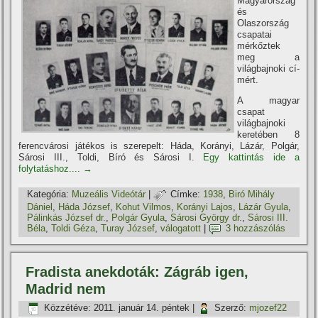
Magyarország
és
Olaszország
csapatai
mérkőztek
meg a
világbajnoki cí­
mért.
A magyar
csapat
világbajnoki
keretében 8
ferencvárosi játékos is szerepelt: Háda, Korányi, Lázár, Polgár,
Sárosi III., Toldi, Bí­ró és Sárosi I.
Egy kattintás ide a
folytatáshoz....
→
Kategória:
Muzeális Videótár
|
Címke:
1938
,
Biró Mihály
Dániel
,
Háda József
,
Kohut Vilmos
,
Korányi Lajos
,
Lázár Gyula
,
Pálinkás József dr.
,
Polgár Gyula
,
Sárosi György dr.
,
Sárosi III.
Béla
,
Toldi Géza
,
Turay József
,
válogatott
|
3 hozzászólás
Fradista anekdoták: Zágráb igen,
Madrid nem
Közzétéve:
2011. január 14. péntek
|
Szerző:
mjozef22