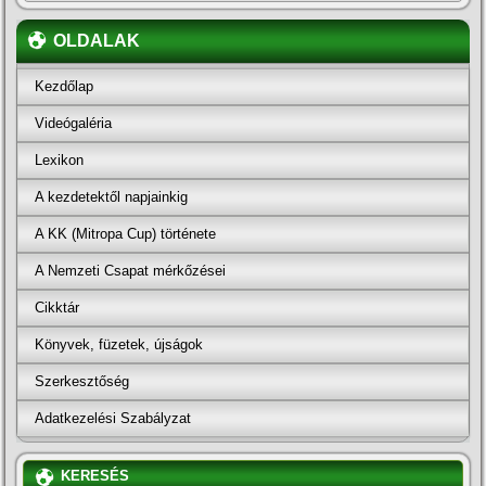
OLDALAK
Kezdőlap
Videógaléria
Lexikon
A kezdetektől napjainkig
A KK (Mitropa Cup) története
A Nemzeti Csapat mérkőzései
Cikktár
Könyvek, füzetek, újságok
Szerkesztőség
Adatkezelési Szabályzat
KERESÉS