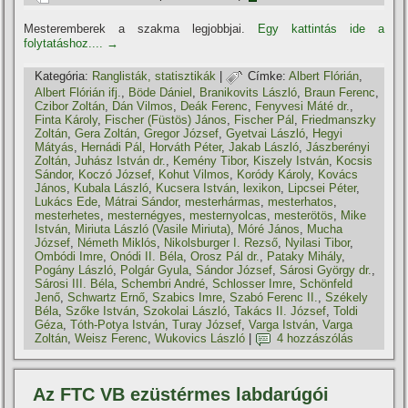
Mesteremberek a szakma legjobbjai.
Egy kattintás ide a
folytatáshoz....
→
Kategória:
Ranglisták, statisztikák
|
Címke:
Albert Flórián
,
Albert Flórián ifj.
,
Böde Dániel
,
Branikovits László
,
Braun Ferenc
,
Czibor Zoltán
,
Dán Vilmos
,
Deák Ferenc
,
Fenyvesi Máté dr.
,
Finta Károly
,
Fischer (Füstös) János
,
Fischer Pál
,
Friedmanszky
Zoltán
,
Gera Zoltán
,
Gregor József
,
Gyetvai László
,
Hegyi
Mátyás
,
Hernádi Pál
,
Horváth Péter
,
Jakab László
,
Jászberényi
Zoltán
,
Juhász István dr.
,
Kemény Tibor
,
Kiszely István
,
Kocsis
Sándor
,
Koczó József
,
Kohut Vilmos
,
Koródy Károly
,
Kovács
János
,
Kubala László
,
Kucsera István
,
lexikon
,
Lipcsei Péter
,
Lukács Ede
,
Mátrai Sándor
,
mesterhármas
,
mesterhatos
,
mesterhetes
,
mesternégyes
,
mesternyolcas
,
mesterötös
,
Mike
István
,
Miriuta László (Vasile Miriuta)
,
Móré János
,
Mucha
József
,
Németh Miklós
,
Nikolsburger I. Rezső
,
Nyilasi Tibor
,
Ombódi Imre
,
Onódi II. Béla
,
Orosz Pál dr.
,
Pataky Mihály
,
Pogány László
,
Polgár Gyula
,
Sándor József
,
Sárosi György dr.
,
Sárosi III. Béla
,
Schembri André
,
Schlosser Imre
,
Schönfeld
Jenő
,
Schwartz Ernő
,
Szabics Imre
,
Szabó Ferenc II.
,
Székely
Béla
,
Szőke István
,
Szokolai László
,
Takács II. József
,
Toldi
Géza
,
Tóth-Potya István
,
Turay József
,
Varga István
,
Varga
Zoltán
,
Weisz Ferenc
,
Wukovics László
|
4 hozzászólás
Az FTC VB ezüstérmes labdarúgói