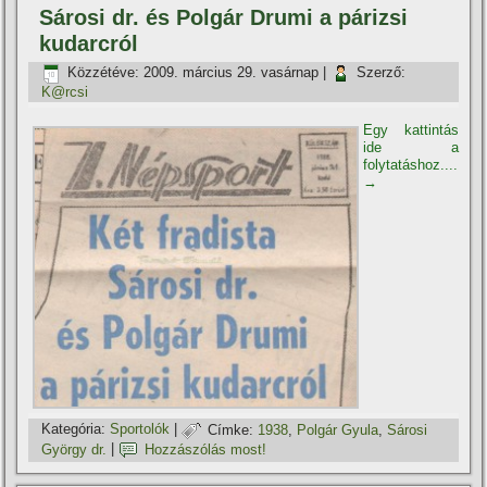
Sárosi dr. és Polgár Drumi a párizsi
kudarcról
Közzétéve:
2009. március 29. vasárnap
|
Szerző:
K@rcsi
Egy kattintás
ide a
folytatáshoz....
→
Kategória:
Sportolók
|
Címke:
1938
,
Polgár Gyula
,
Sárosi
György dr.
|
Hozzászólás most!