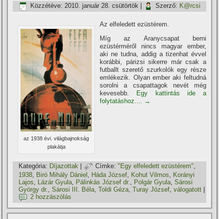
Közzétéve:
2010. január 28. csütörtök
|
Szerző:
K@rcsi
Az elfeledett ezüstérem.
Mí­g az Aranycsapat berni
ezüstérméről nincs magyar ember,
aki ne tudna, addig a tizenhat évvel
korábbi, párizsi sikerre már csak a
futballt szerető szurkolók egy része
emlékezik. Olyan ember aki feltudná
sorolni a csapattagok nevét még
kevesebb.
Egy kattintás ide a
folytatáshoz....
→
az 1938 évi. világbajnokság
plakátja
Kategória:
Dí­jazottak
|
Címke:
"Egy elfeledett ezüstérem"
,
1938
,
Biró Mihály Dániel
,
Háda József
,
Kohut Vilmos
,
Korányi
Lajos
,
Lázár Gyula
,
Pálinkás József dr.
,
Polgár Gyula
,
Sárosi
György dr.
,
Sárosi III. Béla
,
Toldi Géza
,
Turay József
,
válogatott
|
2 hozzászólás