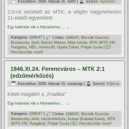
Közzétéve:
2009. február 16. hétfő
|
Szerző:
mjozef22
2:0-ra vezetett az MTK, a végén nagynehezen
11-esből egyenlí­tett
Egy kattintás ide a folytatáshoz....
→
Kategória:
1946/47
|
Címke:
1946/47
,
Bircsák Gusztáv
,
Bosánszky Jenő
,
Bukovi Márton
,
Mike István
,
MTK (MTK-VM;
Hungária)
,
NB1
,
nsmiss30
,
Opata Zoltán
,
Polgár Gyula
|
Hozzászólás most!
1946.XI.24. Ferencváros – MTK 2:1
(edzőmérkőzés)
Közzétéve:
2009. február 15. vasárnap
|
Szerző:
K@rcsi
Kitett magáért a „Fradika”
Egy kattintás ide a folytatáshoz....
→
Kategória:
1946/47
|
Címke:
1946/47
,
Bircsák Gusztáv
,
Bosánszky Jenő
,
edzőmérkőzés
,
Kutasi (Kubala) Károly
,
MTK
(MTK-VM; Hungária)
,
Polgár Gyula
|
Hozzászólás most!