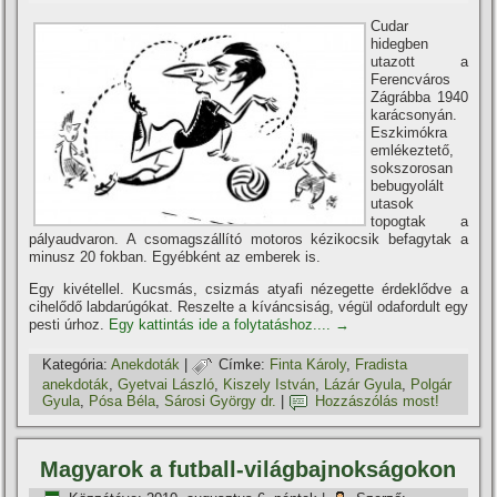
Cudar
hidegben
utazott a
Ferencváros
Zágrábba 1940
karácsonyán.
Eszkimókra
emlékeztető,
sokszorosan
bebugyolált
utasok
topogtak a
pályaudvaron. A csomagszállí­tó motoros kézikocsik befagytak a
minusz 20 fokban. Egyébként az emberek is.
Egy kivétellel. Kucsmás, csizmás atyafi nézegette érdeklődve a
cihelődő labdarúgókat. Reszelte a kí­váncsiság, végül odafordult egy
pesti úrhoz.
Egy kattintás ide a folytatáshoz....
→
Kategória:
Anekdoták
|
Címke:
Finta Károly
,
Fradista
anekdoták
,
Gyetvai László
,
Kiszely István
,
Lázár Gyula
,
Polgár
Gyula
,
Pósa Béla
,
Sárosi György dr.
|
Hozzászólás most!
Magyarok a futball-világbajnokságokon