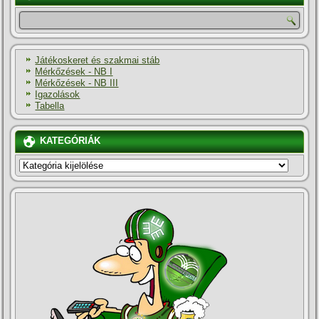
Játékoskeret és szakmai stáb
Mérkőzések - NB I
Mérkőzések - NB III
Igazolások
Tabella
KATEGÓRIÁK
KATEGÓRIÁK