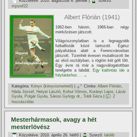
Közzétéve:
2010. augusztus 6. péntek
|
Szerző:
mjozef22
Albert Flórián (1941)
1962-ben három, 1966-ban négy
mérkőzésen játszott.
Világviszonylatban is a legnagyobb
futballisták közé tartozott. Egész
pályafutása alatt a Ferencvárosban
játszott. Tizenhét évesen mutatkozott be
az első osztályban, s rögtön két gólt lőtt.
Egy évre rá már a nagyválogatottban
terelgette a labdát.
Egy kattintás ide a
folytatáshoz....
→
Kategória:
Könyv (könyvismertető)
|
Címke:
Albert Flórián
,
Háda József
,
Hetyei László
,
Kohut Vilmos
,
Korányi Lajos
,
Lázár
Gyula
,
Polgár Gyula
,
Sárosi György dr.
,
Toldi Géza
|
2
hozzászólás
Mesterhármasok, avagy a hét
mesterlövész
Közzétéve:
2010. április 26. hétfő
|
Szerző:
lalolib