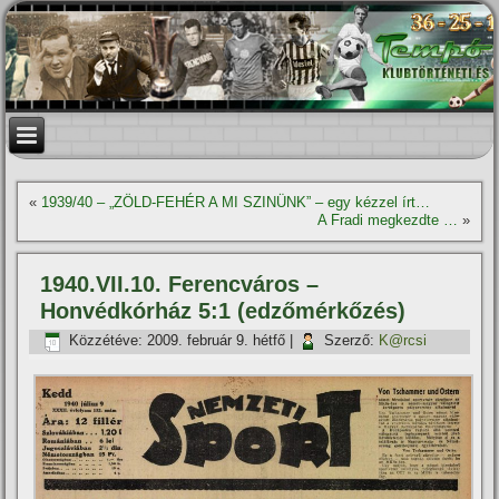
«
1939/40 – „ZÖLD-FEHÉR A MI SZINÜNK” – egy kézzel í­rt…
A Fradi megkezdte …
»
1940.VII.10. Ferencváros –
Honvédkórház 5:1 (edzőmérkőzés)
Közzétéve:
2009. február 9. hétfő
|
Szerző:
K@rcsi