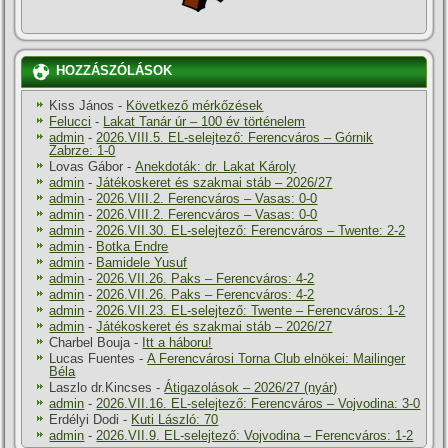
HOZZÁSZÓLÁSOK
Kiss János
-
Következő mérkőzések
Felucci
-
Lakat Tanár úr – 100 év történelem
admin
-
2026.VIII.5. EL-selejtező: Ferencváros – Górnik
Zabrze: 1-0
Lovas Gábor
-
Anekdoták: dr. Lakat Károly
admin
-
Játékoskeret és szakmai stáb – 2026/27
admin
-
2026.VIII.2. Ferencváros – Vasas: 0-0
admin
-
2026.VIII.2. Ferencváros – Vasas: 0-0
admin
-
2026.VII.30. EL-selejtező: Ferencváros – Twente: 2-2
admin
-
Botka Endre
admin
-
Bamidele Yusuf
admin
-
2026.VII.26. Paks – Ferencváros: 4-2
admin
-
2026.VII.26. Paks – Ferencváros: 4-2
admin
-
2026.VII.23. EL-selejtező: Twente – Ferencváros: 1-2
admin
-
Játékoskeret és szakmai stáb – 2026/27
Charbel Bouja
-
Itt a háboru!
Lucas Fuentes
-
A Ferencvárosi Torna Club elnökei: Mailinger
Béla
Laszlo dr.Kincses
-
Átigazolások – 2026/27 (nyár)
admin
-
2026.VII.16. EL-selejtező: Ferencváros – Vojvodina: 3-0
Erdélyi Dodi
-
Kuti László: 70
admin
-
2026.VII.9. EL-selejtező: Vojvodina – Ferencváros: 1-2