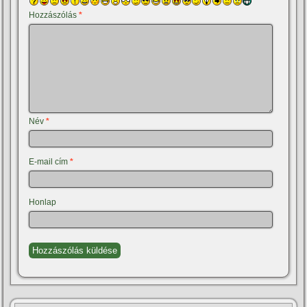
Hozzászólás
*
Név
*
E-mail cím
*
Honlap