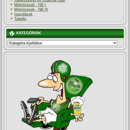
Játékoskeret és szakmai stáb
Mérkőzések - NB I
Mérkőzések - NB III
Igazolások
Tabella
KATEGÓRIÁK
KATEGÓRIÁK