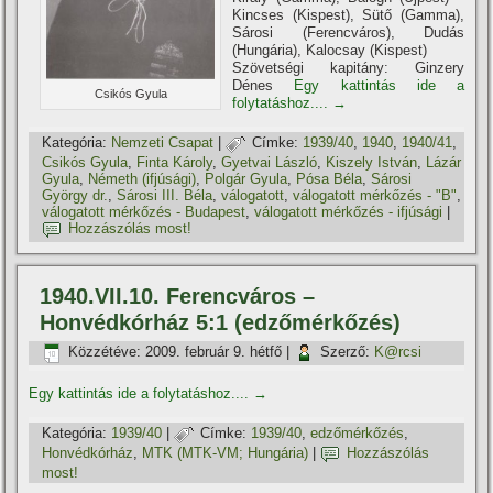
Kincses (Kispest), Sütő (Gamma),
Sárosi (Ferencváros), Dudás
(Hungária), Kalocsay (Kispest)
Szövetségi kapitány: Ginzery
Dénes
Egy kattintás ide a
Csikós Gyula
folytatáshoz....
→
Kategória:
Nemzeti Csapat
|
Címke:
1939/40
,
1940
,
1940/41
,
Csikós Gyula
,
Finta Károly
,
Gyetvai László
,
Kiszely István
,
Lázár
Gyula
,
Németh (ifjúsági)
,
Polgár Gyula
,
Pósa Béla
,
Sárosi
György dr.
,
Sárosi III. Béla
,
válogatott
,
válogatott mérkőzés - "B"
,
válogatott mérkőzés - Budapest
,
válogatott mérkőzés - ifjúsági
|
Hozzászólás most!
1940.VII.10. Ferencváros –
Honvédkórház 5:1 (edzőmérkőzés)
Közzétéve:
2009. február 9. hétfő
|
Szerző:
K@rcsi
Egy kattintás ide a folytatáshoz....
→
Kategória:
1939/40
|
Címke:
1939/40
,
edzőmérkőzés
,
Honvédkórház
,
MTK (MTK-VM; Hungária)
|
Hozzászólás
most!