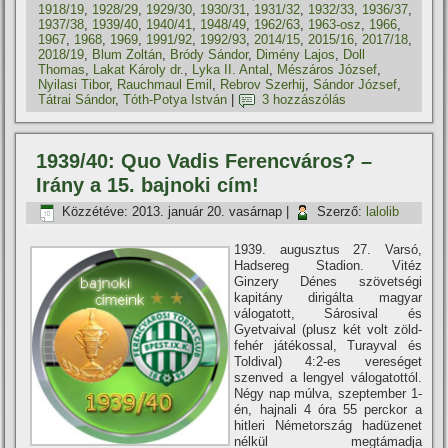
1918/19
,
1928/29
,
1929/30
,
1930/31
,
1931/32
,
1932/33
,
1936/37
,
1937/38
,
1939/40
,
1940/41
,
1948/49
,
1962/63
,
1963-osz
,
1966
,
1967
,
1968
,
1969
,
1991/92
,
1992/93
,
2014/15
,
2015/16
,
2017/18
,
2018/19
,
Blum Zoltán
,
Bródy Sándor
,
Dimény Lajos
,
Doll
Thomas
,
Lakat Károly dr.
,
Lyka II. Antal
,
Mészáros József
,
Nyilasi Tibor
,
Rauchmaul Emil
,
Rebrov Szerhij
,
Sándor József
,
Tátrai Sándor
,
Tóth-Potya István
|
3 hozzászólás
1939/40: Quo Vadis Ferencváros? –
Irány a 15. bajnoki cí­m!
Közzétéve:
2013. január 20. vasárnap
|
Szerző:
lalolib
1939. augusztus 27. Varsó,
Hadsereg Stadion. Vitéz
Ginzery Dénes szövetségi
kapitány dirigálta magyar
válogatott, Sárosival és
Gyetvaival (plusz két volt zöld-
fehér játékossal, Turayval és
Toldival) 4:2-es vereséget
szenved a lengyel válogatottól.
Négy nap múlva, szeptember 1-
én, hajnali 4 óra 55 perckor a
hitleri Németország hadüzenet
nélkül megtámadja