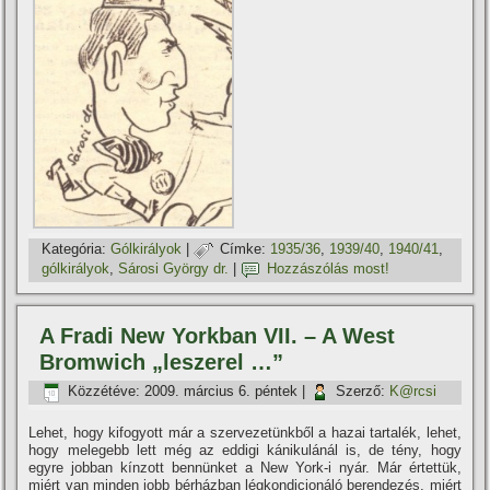
Kategória:
Gólkirályok
|
Címke:
1935/36
,
1939/40
,
1940/41
,
gólkirályok
,
Sárosi György dr.
|
Hozzászólás most!
A Fradi New Yorkban VII. – A West
Bromwich „leszerel …”
Közzétéve:
2009. március 6. péntek
|
Szerző:
K@rcsi
Lehet, hogy kifogyott már a szervezetünkből a hazai tartalék, lehet,
hogy melegebb lett még az eddigi kánikulánál is, de tény, hogy
egyre jobban kí­nzott bennünket a New York-i nyár. Már értettük,
miért van minden jobb bérházban légkondicionáló berendezés, miért