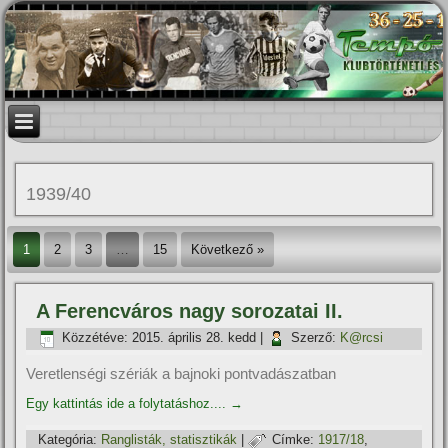
1939/40
1
2
3
…
15
Következő »
A Ferencváros nagy sorozatai II.
Közzétéve:
2015. április 28. kedd
|
Szerző:
K@rcsi
Veretlenségi szériák a bajnoki pontvadászatban
Egy kattintás ide a folytatáshoz....
→
Kategória:
Ranglisták, statisztikák
|
Címke:
1917/18
,