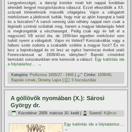
Lengyelországot, a danzigi korridor miatt két nappal korábban
elrendelt lengyel mozgósí­tásokra válaszul. Ezzel elkezdődik a XX.
századi történelmünk második világégése. Vajon a válogatott
mérkőzésen a játékosok tudták, hogy már az ajtón kopogtat a halál
és a borzalom? A varsói vereség után néhány nappal nem csak a
légiriadó szirénái szólaltak meg, hanem a magyar labdarúgás felett
is megkongatták a vészharangot. Pedig csak egy év telt el a
nagyszerű VB ezüst óta, de 1939-ben egyetlen mérkőzést sem
tudott nyerni a válogatott. Vajon mi történt? Korszakváltás vagy a
háború szele sodorta a szakadék szélére a magyar focit? És mi
lesz a bajnoksággal és mi lesz az egész harmincas éveket uraló
Ferencvárossal az 1939/40-es idényben? Bajnoki cí­meinket
bemutató sorozatunkban erre keressük a választ.
Egy kattintás ide
a folytatáshoz....
→
Kategória:
Profizmus 1926/27 - 1945
|
Címke:
1939/40
,
Bajnoki cí­mek
,
Dimény Lajos
|
5 hozzászólás
A góllövők nyomában (X.): Sárosi
György dr.
Közzétéve:
2009. március 10. kedd
|
Szerző:
K@rcsi
Egy kattintás ide a folytatáshoz....
→