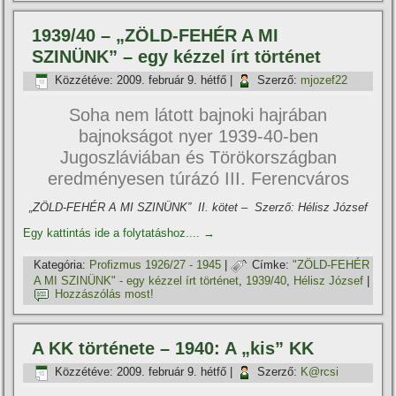
1939/40 – „ZÖLD-FEHÉR A MI
SZINÜNK” – egy kézzel í­rt történet
Közzétéve:
2009. február 9. hétfő
|
Szerző:
mjozef22
Soha nem látott bajnoki hajrában
bajnokságot nyer 1939-40-ben
Jugoszláviában és Törökországban
eredményesen túrázó III. Ferencváros
„ZÖLD-FEHÉR A MI SZINÜNK” II. kötet – Szerző: Hélisz József
Egy kattintás ide a folytatáshoz....
→
Kategória:
Profizmus 1926/27 - 1945
|
Címke:
"ZÖLD-FEHÉR
A MI SZINÜNK" - egy kézzel í­rt történet
,
1939/40
,
Hélisz József
|
Hozzászólás most!
A KK története – 1940: A „kis” KK
Közzétéve:
2009. február 9. hétfő
|
Szerző:
K@rcsi