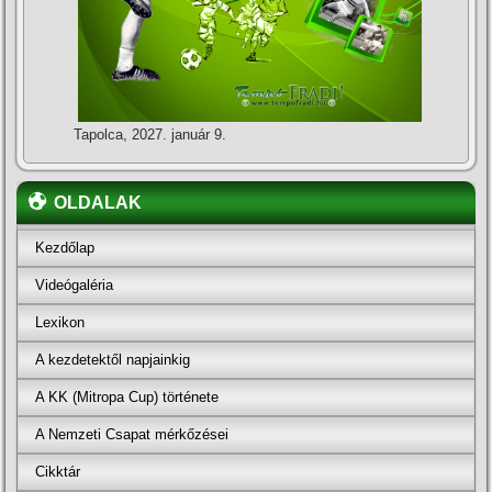
Tapolca, 2027. január 9.
OLDALAK
Kezdőlap
Videógaléria
Lexikon
A kezdetektől napjainkig
A KK (Mitropa Cup) története
A Nemzeti Csapat mérkőzései
Cikktár