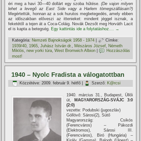
éri meg a havi 30—40 dollárt egy szoba hűtése.
(De vajon milyen
lehet a levegő az East Side vagy a Harlem tömegszállásain?)
Megértettük, honnan az a sok hurutos megbetegedés, amely ebben
az időszakban előveszi az ittenieket: mindent jéggel isznak, a
feketétől a tejen át a Coca-Coláig. Novák Dezsőt meg Horváth Lacit
el is kapta a betegség.
Egy kattintás ide a folytatáshoz....
→
Kategória:
Nemzeti Bajnokságok 1958 - 1974
|
Címke:
1939/40
,
1965
,
Juhász István dr.
,
Mészáros József
,
Németh
Miklós
,
new yorki túra
,
West Bromwich Albion
|
Hozzászólás
most!
1940 – Nyolc Fradista a válogatottban
Közzétéve:
2009. február 9. hétfő
|
Szerző:
K@rcsi
1940. március 31., Budapest, Üllői
út,
MAGYARORSZÁG-SVÁJC 3:0
(2:0)
vezette: Podubski (jugoszláv)
Góllövő: Sárosi(2), Sütő
Magyarország: Csikós
(Ferencváros) – Pákozdi
(Elektromos), Sárosi III.
(Ferencváros), Biró (Hungária) –
Király (Gamma), Balogh (Újpest) –