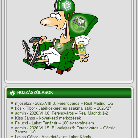
HOZZÁSZÓLÁSOK
mjozef22
-
2026.VIII.8. Ferencváros – Real Madrid: 1-2
kosik Tibor
-
Játékoskeret és szakmai stáb – 2026/27
admin
-
2026.VIII.8. Ferencváros – Real Madrid: 1-2
Kiss János
-
Következő mérkőzések
Felucci
-
Lakat Tanár úr – 100 év történelem
admin
-
2026.VIII.5. EL-selejtező: Ferencváros – Górnik
Zabrze: 1-0
Lovas Gábor
-
Anekdoták: dr. Lakat Károly