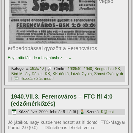
végső
erőbedobással győzött a Ferencváros
Egy kattintás ide a folytatáshoz....
→
Kategória:
1939/40
|
Címke:
1939/40
,
1940
,
Beogradski SK
,
Biró Mihály Dániel
,
KK
,
KK döntő
,
Lázár Gyula
,
Sárosi György dr.
|
Hozzászólás most!
1940.VII.3. Ferencváros – FTC ifi 4:0
(edzőmérkőzés)
Közzétéve:
2009. február 9. hétfő
|
Szerző:
K@rcsi
Jó játékot, nagy küzdelmet hozott az ifi döntő: FTC-Magyar
Pamut 2:0 (0:0) — Döntetlen is lehetett volna