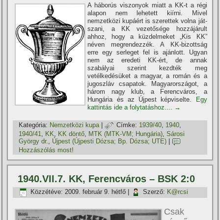
A háborús viszonyok miatt a KK-t a régi
alapon nem lehe­tett kií­rni. Mivel
nemzetközi kupáért is szerettek volna ját­
szani, a KK vezetősége hozzájárult
ahhoz, hogy a küzdelme­ket „Kis KK”
néven megrendezzék. A KK-bizottság
erre egy serleget fel is ajánlott. Ugyan
nem az eredeti KK-ért, de annak
szabályai szerint kezdték meg
vetélkedésüket a magyar, a román és a
jugoszláv csapatok. Magyarországot, a
három nagy klub, a Ferencváros, a
Hungária és az Újpest képviselte.
Egy
kattintás ide a folytatáshoz....
→
Kategória:
Nemzetközi kupa
|
Címke:
1939/40
,
1940
,
1940/41
,
KK
,
KK döntő
,
MTK (MTK-VM; Hungária)
,
Sárosi
György dr.
,
Újpest (Újpesti Dózsa; Bp. Dózsa; UTE)
|
Hozzászólás most!
1940.VII.7. KK, Ferencváros – BSK 2:0
Közzétéve:
2009. február 9. hétfő
|
Szerző:
K@rcsi
Csak