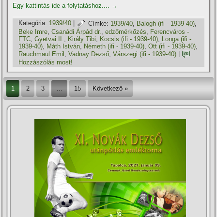
Egy kattintás ide a folytatáshoz....
→
Kategória:
1939/40
|
Címke:
1939/40
,
Balogh (ifi - 1939-40)
,
Beke Imre
,
Csanádi Árpád dr.
,
edzőmérkőzés
,
Ferencváros -
FTC
,
Gyetvai II.
,
Király Tibi
,
Kocsis (ifi - 1939-40)
,
Longa (ifi -
1939-40)
,
Máth István
,
Németh (ifi - 1939-40)
,
Ott (ifi - 1939-40)
,
Rauchmaul Emil
,
Vadnay Dezső
,
Várszegi (ifi - 1939-40)
|
Hozzászólás most!
1
2
3
…
15
Következő »