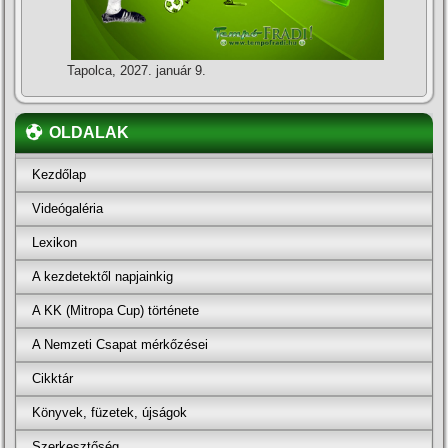
Tapolca, 2027. január 9.
OLDALAK
Kezdőlap
Videógaléria
Lexikon
A kezdetektől napjainkig
A KK (Mitropa Cup) története
A Nemzeti Csapat mérkőzései
Cikktár
Könyvek, füzetek, újságok
Szerkesztőség