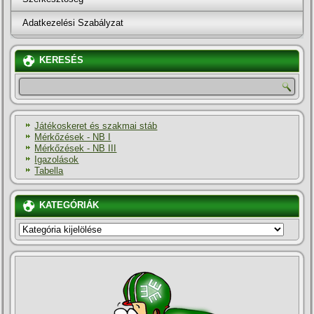
Adatkezelési Szabályzat
KERESÉS
Játékoskeret és szakmai stáb
Mérkőzések - NB I
Mérkőzések - NB III
Igazolások
Tabella
KATEGÓRIÁK
KATEGÓRIÁK