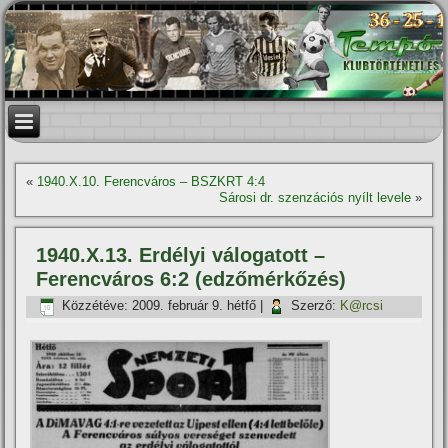
«
1940.X.10. Ferencváros – BSZKRT 4:4
Sárosi dr. szenzációs nyí­lt levele
»
1940.X.13. Erdélyi válogatott –
Ferencváros 6:2 (edzőmérkőzés)
Közzétéve:
2009. február 9. hétfő
|
Szerző:
K@rcsi