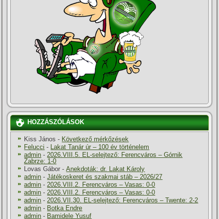
HOZZÁSZÓLÁSOK
Kiss János
-
Következő mérkőzések
Felucci
-
Lakat Tanár úr – 100 év történelem
admin
-
2026.VIII.5. EL-selejtező: Ferencváros – Górnik
Zabrze: 1-0
Lovas Gábor
-
Anekdoták: dr. Lakat Károly
admin
-
Játékoskeret és szakmai stáb – 2026/27
admin
-
2026.VIII.2. Ferencváros – Vasas: 0-0
admin
-
2026.VIII.2. Ferencváros – Vasas: 0-0
admin
-
2026.VII.30. EL-selejtező: Ferencváros – Twente: 2-2
admin
-
Botka Endre
admin
-
Bamidele Yusuf