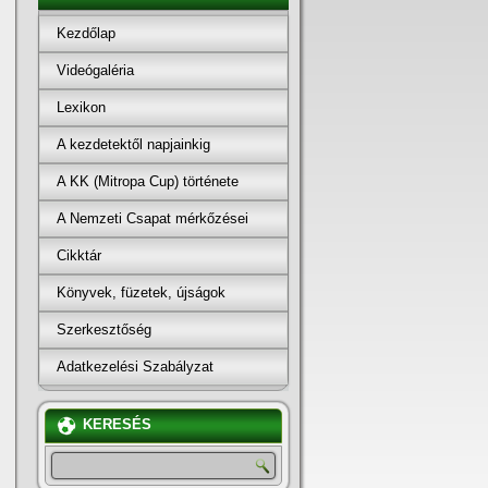
Kezdőlap
Videógaléria
Lexikon
A kezdetektől napjainkig
A KK (Mitropa Cup) története
A Nemzeti Csapat mérkőzései
Cikktár
Könyvek, füzetek, újságok
Szerkesztőség
Adatkezelési Szabályzat
KERESÉS