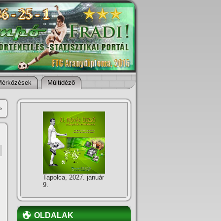
Mérkőzések
Múltidéző
»
Tapolca, 2027. január
9.
OLDALAK