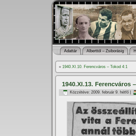
Adattár
Alberttól – Zsiborásig
H
«
1940.XI.10. Ferencváros – Tokod 4:1
1940.XI.13. Ferencváros 
Közzétéve:
2009. február 9. hétfő
|