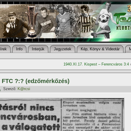
í­rek
Info
Interjúk
Jegyzetek
Kép, Könyv & Videotár
1940.XI.17. Kispest – Ferencváros 3:4
– FTC ?:? (edzőmérkőzés)
Szerző:
K@rcsi