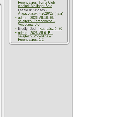
Ferencvárosi Torna Club
elnökei: Mailinger Béla
Laszlo dr.Kincses
-
Átigazolások – 2026/27 (nyár)
admin
-
2026.VII.16. EL-
selejtező: Ferencváros –
Vojvodina: 3-0
Erdélyi Dodi
-
Kuti László: 70
admin
-
2026.VII.9. EL-
selejtező: Vojvodina –
Ferencváros: 1-2