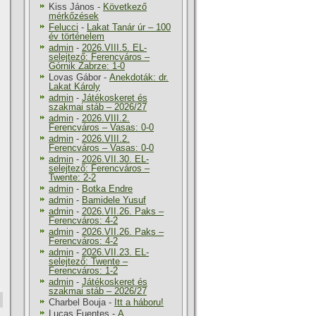
Kiss János
-
Következő
mérkőzések
Felucci
-
Lakat Tanár úr – 100
év történelem
admin
-
2026.VIII.5. EL-
selejtező: Ferencváros –
Górnik Zabrze: 1-0
Lovas Gábor
-
Anekdoták: dr.
Lakat Károly
admin
-
Játékoskeret és
szakmai stáb – 2026/27
admin
-
2026.VIII.2.
Ferencváros – Vasas: 0-0
admin
-
2026.VIII.2.
Ferencváros – Vasas: 0-0
admin
-
2026.VII.30. EL-
selejtező: Ferencváros –
Twente: 2-2
admin
-
Botka Endre
admin
-
Bamidele Yusuf
admin
-
2026.VII.26. Paks –
Ferencváros: 4-2
admin
-
2026.VII.26. Paks –
Ferencváros: 4-2
admin
-
2026.VII.23. EL-
selejtező: Twente –
Ferencváros: 1-2
admin
-
Játékoskeret és
szakmai stáb – 2026/27
Charbel Bouja
-
Itt a háboru!
Lucas Fuentes
-
A