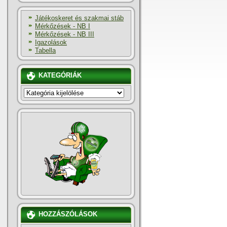
Játékoskeret és szakmai stáb
Mérkőzések - NB I
Mérkőzések - NB III
Igazolások
Tabella
KATEGÓRIÁK
KATEGÓRIÁK
HOZZÁSZÓLÁSOK