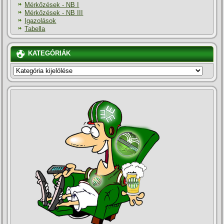
Mérkőzések - NB I
Mérkőzések - NB III
Igazolások
Tabella
KATEGÓRIÁK
KATEGÓRIÁK