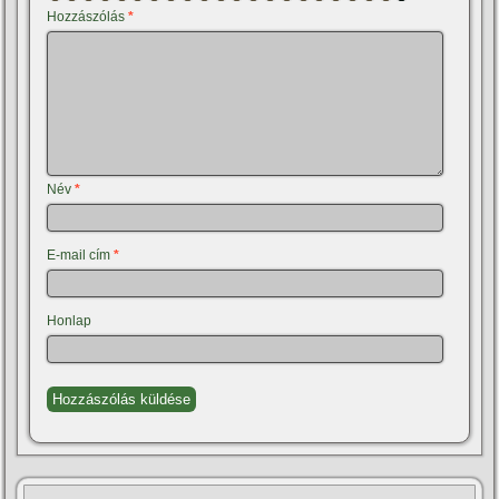
Hozzászólás
*
Név
*
E-mail cím
*
Honlap