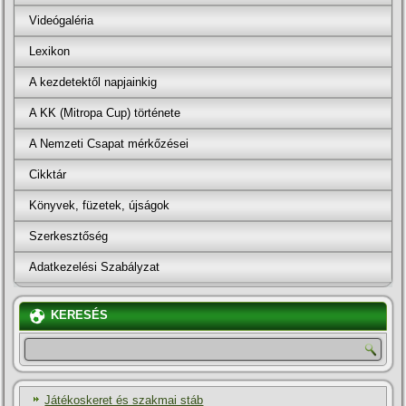
Videógaléria
Lexikon
A kezdetektől napjainkig
A KK (Mitropa Cup) története
A Nemzeti Csapat mérkőzései
Cikktár
Könyvek, füzetek, újságok
Szerkesztőség
Adatkezelési Szabályzat
KERESÉS
Játékoskeret és szakmai stáb