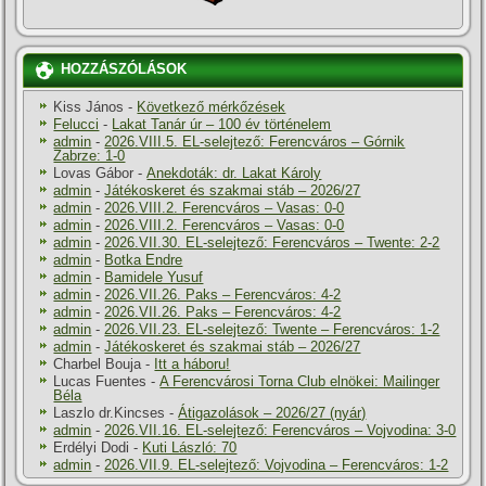
HOZZÁSZÓLÁSOK
Kiss János
-
Következő mérkőzések
Felucci
-
Lakat Tanár úr – 100 év történelem
admin
-
2026.VIII.5. EL-selejtező: Ferencváros – Górnik
Zabrze: 1-0
Lovas Gábor
-
Anekdoták: dr. Lakat Károly
admin
-
Játékoskeret és szakmai stáb – 2026/27
admin
-
2026.VIII.2. Ferencváros – Vasas: 0-0
admin
-
2026.VIII.2. Ferencváros – Vasas: 0-0
admin
-
2026.VII.30. EL-selejtező: Ferencváros – Twente: 2-2
admin
-
Botka Endre
admin
-
Bamidele Yusuf
admin
-
2026.VII.26. Paks – Ferencváros: 4-2
admin
-
2026.VII.26. Paks – Ferencváros: 4-2
admin
-
2026.VII.23. EL-selejtező: Twente – Ferencváros: 1-2
admin
-
Játékoskeret és szakmai stáb – 2026/27
Charbel Bouja
-
Itt a háboru!
Lucas Fuentes
-
A Ferencvárosi Torna Club elnökei: Mailinger
Béla
Laszlo dr.Kincses
-
Átigazolások – 2026/27 (nyár)
admin
-
2026.VII.16. EL-selejtező: Ferencváros – Vojvodina: 3-0
Erdélyi Dodi
-
Kuti László: 70
admin
-
2026.VII.9. EL-selejtező: Vojvodina – Ferencváros: 1-2