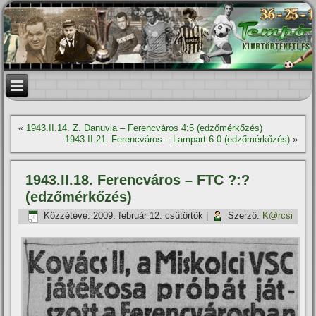
«
1943.II.14. Z. Danuvia – Ferencváros 4:5 (edzőmérkőzés)
1943.II.21. Ferencváros – Lampart 6:0 (edzőmérkőzés)
»
1943.II.18. Ferencváros – FTC ?:?
(edzőmérkőzés)
Közzétéve:
2009. február 12. csütörtök
|
Szerző:
K@rcsi