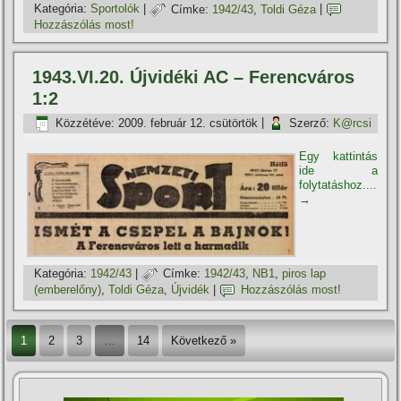
Kategória:
Sportolók
|
Címke:
1942/43
,
Toldi Géza
|
Hozzászólás most!
1943.VI.20. Újvidéki AC – Ferencváros
1:2
Közzétéve:
2009. február 12. csütörtök
|
Szerző:
K@rcsi
Egy kattintás
ide a
folytatáshoz....
→
Kategória:
1942/43
|
Címke:
1942/43
,
NB1
,
piros lap
(emberelőny)
,
Toldi Géza
,
Újvidék
|
Hozzászólás most!
1
2
3
…
14
Következő »