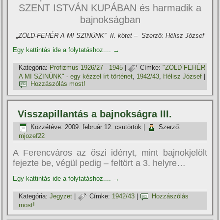
SZENT ISTVÁN KUPÁBAN és harmadik a
bajnokságban
„ZÖLD-FEHÉR A MI SZINÜNK” II. kötet – Szerző: Hélisz József
Egy kattintás ide a folytatáshoz....
→
Kategória:
Profizmus 1926/27 - 1945
|
Címke:
"ZÖLD-FEHÉR
A MI SZINÜNK" - egy kézzel í­rt történet
,
1942/43
,
Hélisz József
|
Hozzászólás most!
Visszapillantás a bajnokságra III.
Közzétéve:
2009. február 12. csütörtök
|
Szerző:
mjozef22
A Ferencváros az őszi idényt, mint bajnokjelölt
fejezte be, végül pedig – feltört a 3. helyre…
Egy kattintás ide a folytatáshoz....
→
Kategória:
Jegyzet
|
Címke:
1942/43
|
Hozzászólás
most!