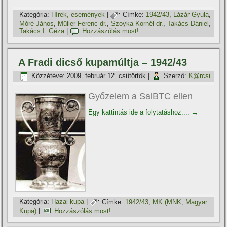
Kategória:
Hí­rek, események
|
Címke:
1942/43
,
Lázár Gyula
,
Móré János
,
Müller Ferenc dr.
,
Szoyka Kornél dr.
,
Takács Dániel
,
Takács I. Géza
|
Hozzászólás most!
A Fradi dicső kupamúltja – 1942/43
Közzétéve:
2009. február 12. csütörtök
|
Szerző:
K@rcsi
Győzelem a SalBTC ellen
Egy kattintás ide a folytatáshoz....
→
Kategória:
Hazai kupa
|
Címke:
1942/43
,
MK (MNK; Magyar
Kupa)
|
Hozzászólás most!