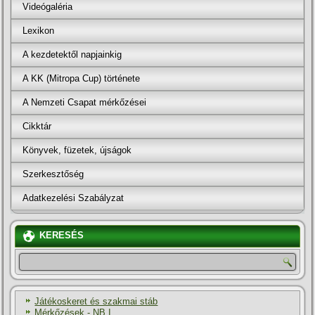
Videógaléria
Lexikon
A kezdetektől napjainkig
A KK (Mitropa Cup) története
A Nemzeti Csapat mérkőzései
Cikktár
Könyvek, füzetek, újságok
Szerkesztőség
Adatkezelési Szabályzat
KERESÉS
Játékoskeret és szakmai stáb
Mérkőzések - NB I