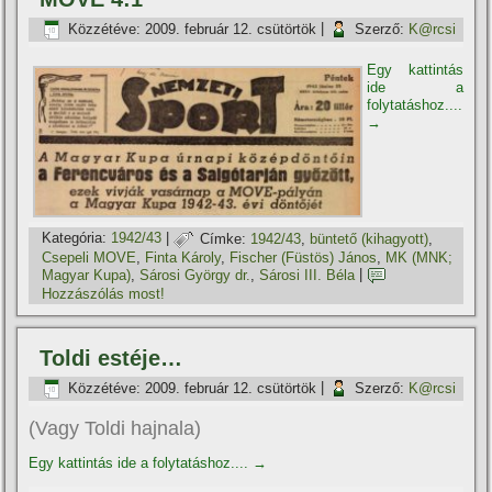
Közzétéve:
2009. február 12. csütörtök
|
Szerző:
K@rcsi
Egy kattintás
ide a
folytatáshoz....
→
Kategória:
1942/43
|
Címke:
1942/43
,
büntető (kihagyott)
,
Csepeli MOVE
,
Finta Károly
,
Fischer (Füstös) János
,
MK (MNK;
Magyar Kupa)
,
Sárosi György dr.
,
Sárosi III. Béla
|
Hozzászólás most!
Toldi estéje…
Közzétéve:
2009. február 12. csütörtök
|
Szerző:
K@rcsi
(Vagy Toldi hajnala)
Egy kattintás ide a folytatáshoz....
→