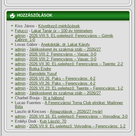
HOZZÁSZÓLÁSOK
Kiss János
-
Következő mérkőzések
Felucci
-
Lakat Tanár úr – 100 év történelem
admin
-
2026.VIII.5. EL-selejtező: Ferencváros – Górnik
Zabrze: 1-0
Lovas Gábor
-
Anekdoták: dr. Lakat Károly
admin
-
Játékoskeret és szakmai stáb – 2026/27
admin
-
2026.VIII.2. Ferencváros – Vasas: 0-0
admin
-
2026.VIII.2. Ferencváros – Vasas: 0-0
admin
-
2026.VII.30. EL-selejtező: Ferencváros – Twente: 2-2
admin
-
Botka Endre
admin
-
Bamidele Yusuf
admin
-
2026.VII.26. Paks – Ferencváros: 4-2
admin
-
2026.VII.26. Paks – Ferencváros: 4-2
admin
-
2026.VII.23. EL-selejtező: Twente – Ferencváros: 1-2
admin
-
Játékoskeret és szakmai stáb – 2026/27
Charbel Bouja
-
Itt a háboru!
Lucas Fuentes
-
A Ferencvárosi Torna Club elnökei: Mailinger
Béla
Laszlo dr.Kincses
-
Átigazolások – 2026/27 (nyár)
admin
-
2026.VII.16. EL-selejtező: Ferencváros – Vojvodina: 3-0
Erdélyi Dodi
-
Kuti László: 70
admin
-
2026.VII.9. EL-selejtező: Vojvodina – Ferencváros: 1-2