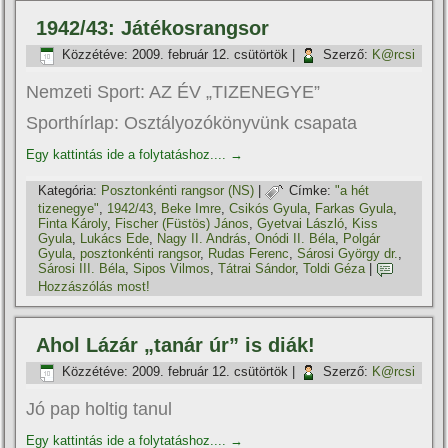
1942/43: Játékosrangsor
Közzétéve:
2009. február 12. csütörtök
|
Szerző:
K@rcsi
Nemzeti Sport: AZ ÉV „TIZENEGYE”
Sporthírlap: Osztályozókönyvünk csapata
Egy kattintás ide a folytatáshoz....
→
Kategória:
Posztonkénti rangsor (NS)
|
Címke:
"a hét
tizenegye"
,
1942/43
,
Beke Imre
,
Csikós Gyula
,
Farkas Gyula
,
Finta Károly
,
Fischer (Füstös) János
,
Gyetvai László
,
Kiss
Gyula
,
Lukács Ede
,
Nagy II. András
,
Onódi II. Béla
,
Polgár
Gyula
,
posztonkénti rangsor
,
Rudas Ferenc
,
Sárosi György dr.
,
Sárosi III. Béla
,
Sipos Vilmos
,
Tátrai Sándor
,
Toldi Géza
|
Hozzászólás most!
Ahol Lázár „tanár úr” is diák!
Közzétéve:
2009. február 12. csütörtök
|
Szerző:
K@rcsi
Jó pap holtig tanul
Egy kattintás ide a folytatáshoz....
→