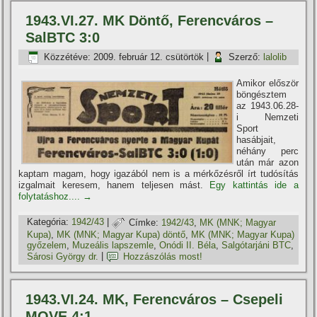
1943.VI.27. MK Döntő, Ferencváros –
SalBTC 3:0
Közzétéve:
2009. február 12. csütörtök
|
Szerző:
lalolib
Amikor először
böngésztem
az 1943.06.28-
i Nemzeti
Sport
hasábjait,
néhány perc
után már azon
kaptam magam, hogy igazából nem is a mérkőzésről í­rt tudósí­tás
izgalmait keresem, hanem teljesen mást.
Egy kattintás ide a
folytatáshoz....
→
Kategória:
1942/43
|
Címke:
1942/43
,
MK (MNK; Magyar
Kupa)
,
MK (MNK; Magyar Kupa) döntő
,
MK (MNK; Magyar Kupa)
győzelem
,
Muzeális lapszemle
,
Onódi II. Béla
,
Salgótarjáni BTC
,
Sárosi György dr.
|
Hozzászólás most!
1943.VI.24. MK, Ferencváros – Csepeli
MOVE 4:1