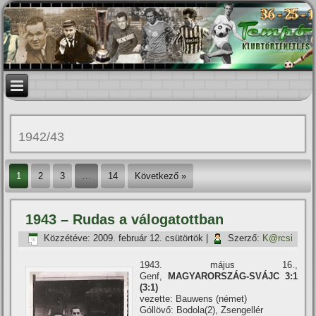
1942/43
1
2
3
…
14
Következő »
1943 – Rudas a válogatottban
Közzétéve:
2009. február 12. csütörtök
|
Szerző:
K@rcsi
1943. május 16.,
Genf,
MAGYARORSZÁG-SVÁJC 3:1
(3:1)
vezette: Bauwens (német)
Góllövő: Bodola(2), Zsengellér