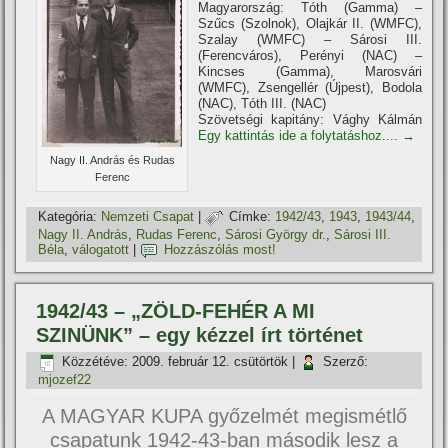
Magyarország: Tóth (Gamma) –
Szűcs (Szolnok), Olajkár II. (WMFC),
Szalay (WMFC) – Sárosi III.
(Ferencváros), Perényi (NAC) –
Kincses (Gamma), Marosvári
(WMFC), Zsengellér (Újpest), Bodola
(NAC), Tóth III. (NAC)
Szövetségi kapitány: Vághy Kálmán
Egy kattintás ide a folytatáshoz....
→
Nagy II. András és Rudas
Ferenc
Kategória:
Nemzeti Csapat
|
Címke:
1942/43
,
1943
,
1943/44
,
Nagy II. András
,
Rudas Ferenc
,
Sárosi György dr.
,
Sárosi III.
Béla
,
válogatott
|
Hozzászólás most!
1942/43 – „ZÖLD-FEHÉR A MI
SZINÜNK” – egy kézzel í­rt történet
Közzétéve:
2009. február 12. csütörtök
|
Szerző:
mjozef22
A MAGYAR KUPA győzelmét megismétlő
csapatunk 1942-43-ban második lesz a