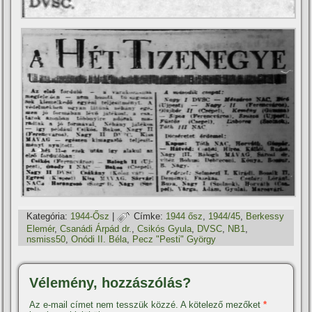
Kategória:
1944-Ősz
|
Címke:
1944 ősz
,
1944/45
,
Berkessy
Elemér
,
Csanádi Árpád dr.
,
Csikós Gyula
,
DVSC
,
NB1
,
nsmiss50
,
Onódi II. Béla
,
Pecz "Pesti" György
Vélemény, hozzászólás?
Az e-mail címet nem tesszük közzé.
A kötelező mezőket
*