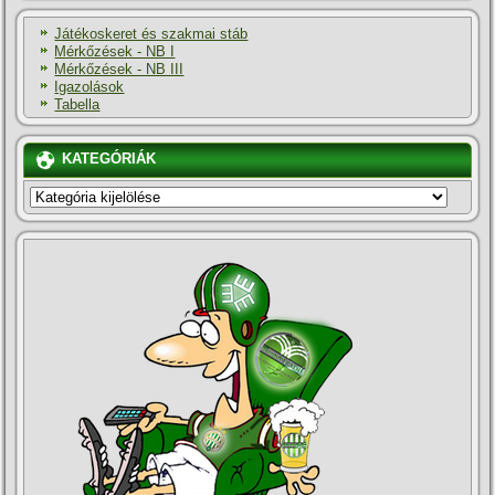
Játékoskeret és szakmai stáb
Mérkőzések - NB I
Mérkőzések - NB III
Igazolások
Tabella
KATEGÓRIÁK
KATEGÓRIÁK