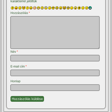
karakterrel jelöltük
Hozzászólás
*
Név
*
E-mail cím
*
Honlap