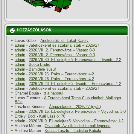
HOZZÁSZÓLÁSOK
Lovas Gábor
-
Anekdoták: dr. Lakat Károly
admin
-
Játékoskeret és szakmai stáb – 2026/27
admin
-
2026.VIII.2. Ferencváros – Vasas: 0-0
admin
-
2026.VIII.2. Ferencváros – Vasas: 0-0
admin
-
2026.VII.30. EL-selejtező: Ferencváros – Twente: 2-2
admin
-
Botka Endre
admin
-
Bamidele Yusuf
admin
-
2026.VII.26. Paks – Ferencváros: 4-2
admin
-
2026.VII.26. Paks – Ferencváros: 4-2
admin
-
2026.VII.23. EL-selejtező: Twente – Ferencváros: 1-2
admin
-
Játékoskeret és szakmai stáb – 2026/27
Charbel Bouja
-
Itt a háboru!
Lucas Fuentes
-
A Ferencvárosi Torna Club elnökei: Mailinger
Béla
Laszlo dr.Kincses
-
Átigazolások – 2026/27 (nyár)
admin
-
2026.VII.16. EL-selejtező: Ferencváros – Vojvodina: 3-0
Erdélyi Dodi
-
Kuti László: 70
admin
-
2026.VII.9. EL-selejtező: Vojvodina – Ferencváros: 1-2
Andrási Márton
-
Olvastuk: Az elfeledett futball-legenda
Andrasi Marton
-
Kubala László – Ladislao Kubala