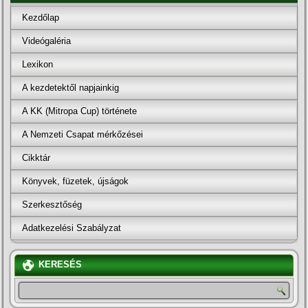
Kezdőlap
Videógaléria
Lexikon
A kezdetektől napjainkig
A KK (Mitropa Cup) története
A Nemzeti Csapat mérkőzései
Cikktár
Könyvek, füzetek, újságok
Szerkesztőség
Adatkezelési Szabályzat
KERESÉS