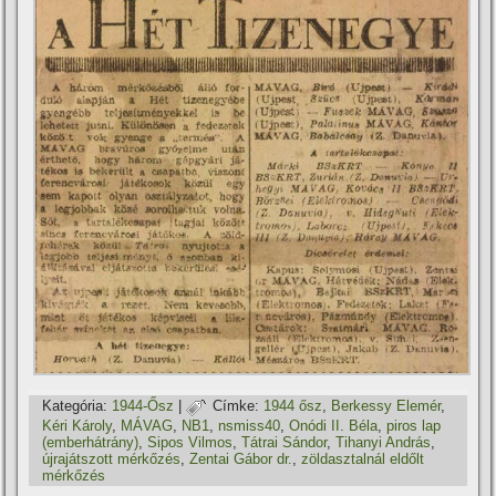
Kategória:
1944-Ősz
|
Címke:
1944 ősz
,
Berkessy Elemér
,
Kéri Károly
,
MÁVAG
,
NB1
,
nsmiss40
,
Onódi II. Béla
,
piros lap
(emberhátrány)
,
Sipos Vilmos
,
Tátrai Sándor
,
Tihanyi András
,
újrajátszott mérkőzés
,
Zentai Gábor dr.
,
zöldasztalnál eldőlt
mérkőzés