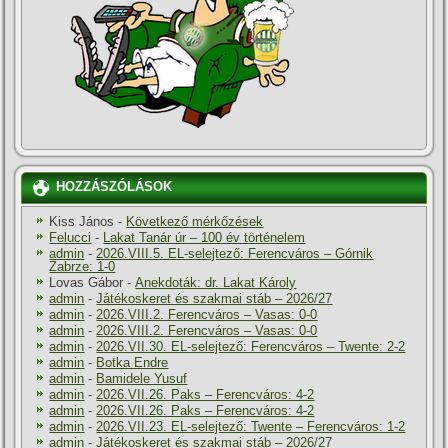
HOZZÁSZÓLÁSOK
Kiss János
-
Következő mérkőzések
Felucci
-
Lakat Tanár úr – 100 év történelem
admin
-
2026.VIII.5. EL-selejtező: Ferencváros – Górnik
Zabrze: 1-0
Lovas Gábor
-
Anekdoták: dr. Lakat Károly
admin
-
Játékoskeret és szakmai stáb – 2026/27
admin
-
2026.VIII.2. Ferencváros – Vasas: 0-0
admin
-
2026.VIII.2. Ferencváros – Vasas: 0-0
admin
-
2026.VII.30. EL-selejtező: Ferencváros – Twente: 2-2
admin
-
Botka Endre
admin
-
Bamidele Yusuf
admin
-
2026.VII.26. Paks – Ferencváros: 4-2
admin
-
2026.VII.26. Paks – Ferencváros: 4-2
admin
-
2026.VII.23. EL-selejtező: Twente – Ferencváros: 1-2
admin
-
Játékoskeret és szakmai stáb – 2026/27