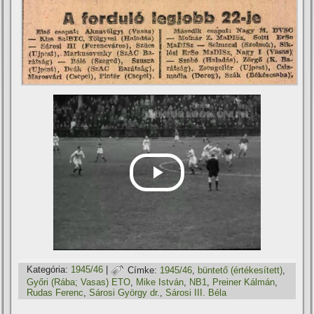
Kategória:
1945/46
|
Címke:
1945/46
,
büntető (értékesí­tett)
,
Győri (Rába; Vasas) ETO
,
Mike István
,
NB1
,
Preiner Kálmán
,
Rudas Ferenc
,
Sárosi György dr.
,
Sárosi III. Béla