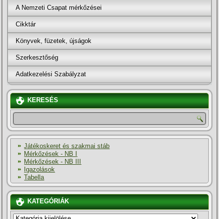
A Nemzeti Csapat mérkőzései
Cikktár
Könyvek, füzetek, újságok
Szerkesztőség
Adatkezelési Szabályzat
KERESÉS
Játékoskeret és szakmai stáb
Mérkőzések - NB I
Mérkőzések - NB III
Igazolások
Tabella
KATEGÓRIÁK
KATEGÓRIÁK