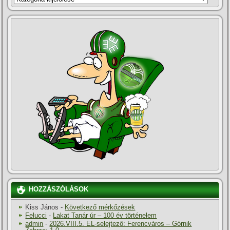
HOZZÁSZÓLÁSOK
Kiss János
-
Következő mérkőzések
Felucci
-
Lakat Tanár úr – 100 év történelem
admin
-
2026.VIII.5. EL-selejtező: Ferencváros – Górnik