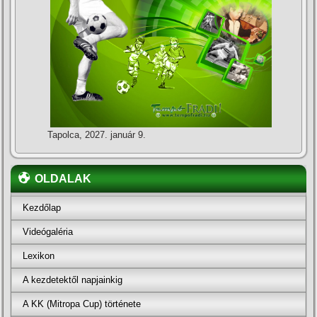
Tapolca, 2027. január 9.
OLDALAK
Kezdőlap
Videógaléria
Lexikon
A kezdetektől napjainkig
A KK (Mitropa Cup) története