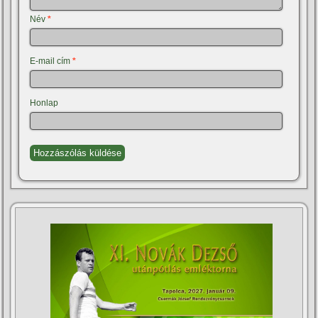
Név
*
E-mail cím
*
Honlap