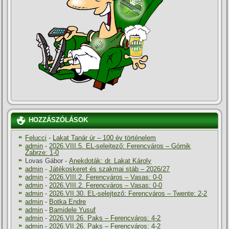
HOZZÁSZÓLÁSOK
Felucci
-
Lakat Tanár úr – 100 év történelem
admin
-
2026.VIII.5. EL-selejtező: Ferencváros – Górnik
Zabrze: 1-0
Lovas Gábor
-
Anekdoták: dr. Lakat Károly
admin
-
Játékoskeret és szakmai stáb – 2026/27
admin
-
2026.VIII.2. Ferencváros – Vasas: 0-0
admin
-
2026.VIII.2. Ferencváros – Vasas: 0-0
admin
-
2026.VII.30. EL-selejtező: Ferencváros – Twente: 2-2
admin
-
Botka Endre
admin
-
Bamidele Yusuf
admin
-
2026.VII.26. Paks – Ferencváros: 4-2
admin
-
2026.VII.26. Paks – Ferencváros: 4-2