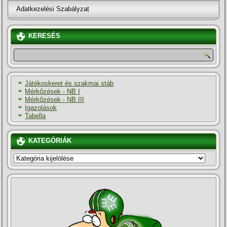
Adatkezelési Szabályzat
KERESÉS
Játékoskeret és szakmai stáb
Mérkőzések - NB I
Mérkőzések - NB III
Igazolások
Tabella
KATEGÓRIÁK
KATEGÓRIÁK