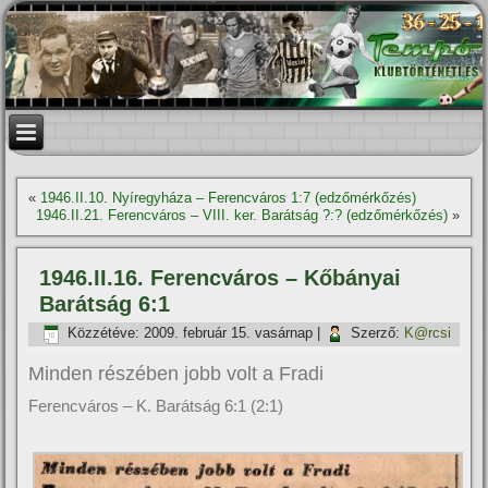
«
1946.II.10. Nyí­regyháza – Ferencváros 1:7 (edzőmérkőzés)
1946.II.21. Ferencváros – VIII. ker. Barátság ?:? (edzőmérkőzés)
»
1946.II.16. Ferencváros – Kőbányai
Barátság 6:1
Közzétéve:
2009. február 15. vasárnap
|
Szerző:
K@rcsi
Minden részében jobb volt a Fradi
Ferencváros – K. Barátság 6:1 (2:1)