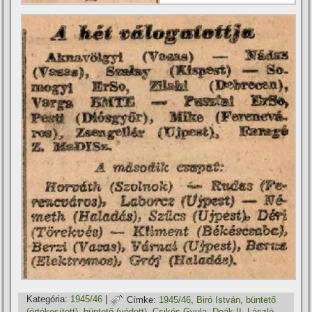
Kategória:
1945/46
|
Címke:
1945/46
,
Biró István
,
büntető
(értékesí­tett)
,
büntető (védett)
,
Csikós Gyula
,
Deák II. László
,