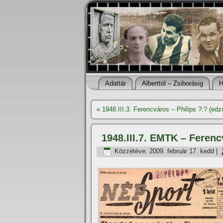
Adattár
Alberttól – Zsiborásig
H
«
1948.III.3. Ferencváros – Philips ?:? (ed
1948.III.7. EMTK – Ferenc
Közzétéve:
2009. február 17. kedd
|