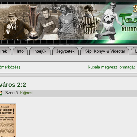
í­rek
Info
Interjúk
Jegyzetek
Kép, Könyv & Videotár
zőmérkőzés)
Kubala megveszi önmagát
város 2:2
Szerző:
K@rcsi