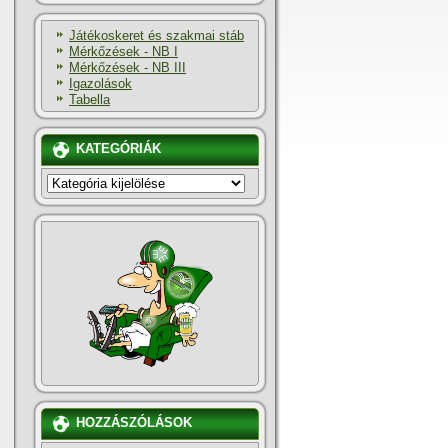
Játékoskeret és szakmai stáb
Mérkőzések - NB I
Mérkőzések - NB III
Igazolások
Tabella
KATEGÓRIÁK
KATEGÓRIÁK
HOZZÁSZÓLÁSOK