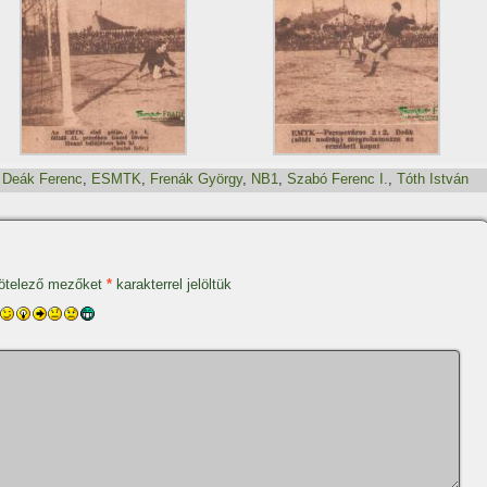
,
Deák Ferenc
,
ESMTK
,
Frenák György
,
NB1
,
Szabó Ferenc I.
,
Tóth István
ötelező mezőket
*
karakterrel jelöltük