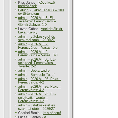
Kiss János
-
Következő
mérkőzések
Felucci
-
Lakat Tanár úr – 100
év történelem
admin
-
2026.VIII.5. EL-
selejtező: Ferencváros –
Górnik Zabrze: 1-0
Lovas Gábor
-
Anekdoták: dr.
Lakat Károly
admin
-
Játékoskeret és
szakmai stáb – 2026/27
admin
-
2026.VIII.2.
Ferencváros – Vasas: 0-0
admin
-
2026.VIII.2.
Ferencváros – Vasas: 0-0
admin
-
2026.VII.30. EL-
selejtező: Ferencváros –
Twente: 2-2
admin
-
Botka Endre
admin
-
Bamidele Yusuf
admin
-
2026.VII.26. Paks –
Ferencváros: 4-2
admin
-
2026.VII.26. Paks –
Ferencváros: 4-2
admin
-
2026.VII.23. EL-
selejtező: Twente –
Ferencváros: 1-2
admin
-
Játékoskeret és
szakmai stáb – 2026/27
Charbel Bouja
-
Itt a háboru!
Lucas Fuentes
-
A