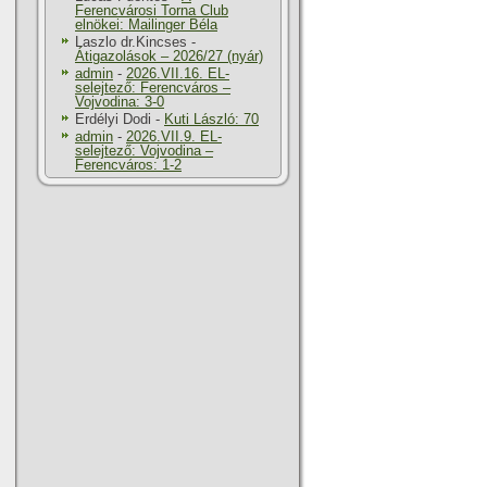
Ferencvárosi Torna Club
elnökei: Mailinger Béla
Laszlo dr.Kincses
-
Átigazolások – 2026/27 (nyár)
admin
-
2026.VII.16. EL-
selejtező: Ferencváros –
Vojvodina: 3-0
Erdélyi Dodi
-
Kuti László: 70
admin
-
2026.VII.9. EL-
selejtező: Vojvodina –
Ferencváros: 1-2