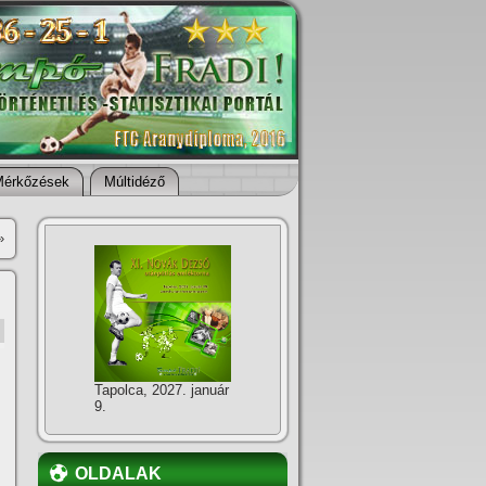
Mérkőzések
Múltidéző
»
Tapolca, 2027. január
9.
OLDALAK