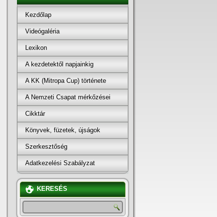
Kezdőlap
Videógaléria
Lexikon
A kezdetektől napjainkig
A KK (Mitropa Cup) története
A Nemzeti Csapat mérkőzései
Cikktár
Könyvek, füzetek, újságok
Szerkesztőség
Adatkezelési Szabályzat
KERESÉS