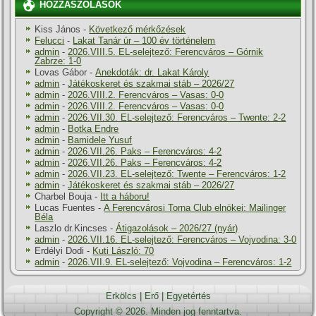
HOZZÁSZÓLÁSOK
Kiss János
-
Következő mérkőzések
Felucci
-
Lakat Tanár úr – 100 év történelem
admin
-
2026.VIII.5. EL-selejtező: Ferencváros – Górnik
Zabrze: 1-0
Lovas Gábor
-
Anekdoták: dr. Lakat Károly
admin
-
Játékoskeret és szakmai stáb – 2026/27
admin
-
2026.VIII.2. Ferencváros – Vasas: 0-0
admin
-
2026.VIII.2. Ferencváros – Vasas: 0-0
admin
-
2026.VII.30. EL-selejtező: Ferencváros – Twente: 2-2
admin
-
Botka Endre
admin
-
Bamidele Yusuf
admin
-
2026.VII.26. Paks – Ferencváros: 4-2
admin
-
2026.VII.26. Paks – Ferencváros: 4-2
admin
-
2026.VII.23. EL-selejtező: Twente – Ferencváros: 1-2
admin
-
Játékoskeret és szakmai stáb – 2026/27
Charbel Bouja
-
Itt a háboru!
Lucas Fuentes
-
A Ferencvárosi Torna Club elnökei: Mailinger
Béla
Laszlo dr.Kincses
-
Átigazolások – 2026/27 (nyár)
admin
-
2026.VII.16. EL-selejtező: Ferencváros – Vojvodina: 3-0
Erdélyi Dodi
-
Kuti László: 70
admin
-
2026.VII.9. EL-selejtező: Vojvodina – Ferencváros: 1-2
Erkölcs
|
Erő
|
Egyetértés
Copyright © 2026. Minden jog fenntartva.