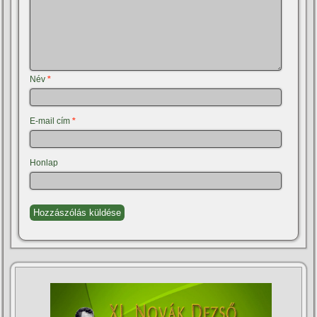
Név
*
E-mail cím
*
Honlap