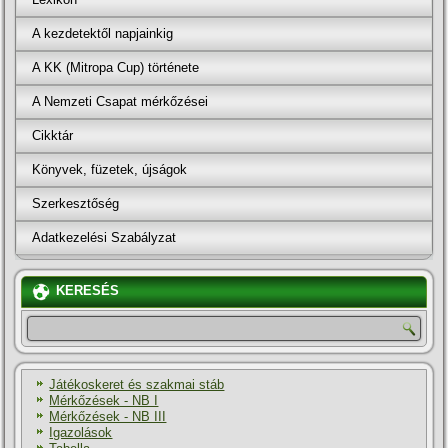
A kezdetektől napjainkig
A KK (Mitropa Cup) története
A Nemzeti Csapat mérkőzései
Cikktár
Könyvek, füzetek, újságok
Szerkesztőség
Adatkezelési Szabályzat
KERESÉS
Játékoskeret és szakmai stáb
Mérkőzések - NB I
Mérkőzések - NB III
Igazolások