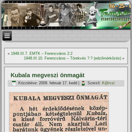
«
1948.III.7. EMTK – Ferencváros 2:2
1948.III.10. Ferencváros – Törekvés ?:? (edzőmérkőzés)
»
Kubala megveszi önmagát
Közzétéve:
2009. február 17. kedd
|
Szerző:
K@rcsi