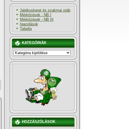
Játékoskeret és szakmai stáb
Mérkőzések - NB I
Mérkőzések - NB III
Igazolások
Tabella
KATEGÓRIÁK
KATEGÓRIÁK
HOZZÁSZÓLÁSOK