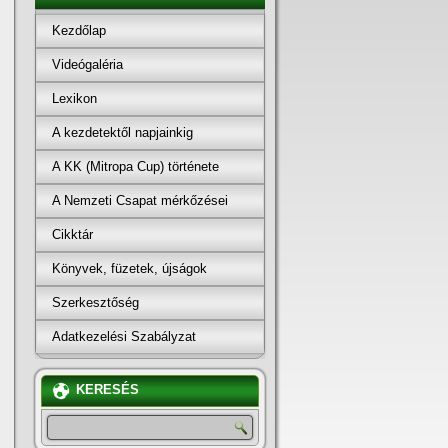
Kezdőlap
Videógaléria
Lexikon
A kezdetektől napjainkig
A KK (Mitropa Cup) története
A Nemzeti Csapat mérkőzései
Cikktár
Könyvek, füzetek, újságok
Szerkesztőség
Adatkezelési Szabályzat
KERESÉS