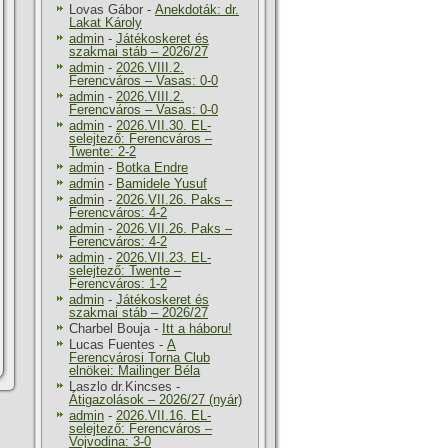
Lovas Gábor
-
Anekdoták: dr.
Lakat Károly
admin
-
Játékoskeret és
szakmai stáb – 2026/27
admin
-
2026.VIII.2.
Ferencváros – Vasas: 0-0
admin
-
2026.VIII.2.
Ferencváros – Vasas: 0-0
admin
-
2026.VII.30. EL-
selejtező: Ferencváros –
Twente: 2-2
admin
-
Botka Endre
admin
-
Bamidele Yusuf
admin
-
2026.VII.26. Paks –
Ferencváros: 4-2
admin
-
2026.VII.26. Paks –
Ferencváros: 4-2
admin
-
2026.VII.23. EL-
selejtező: Twente –
Ferencváros: 1-2
admin
-
Játékoskeret és
szakmai stáb – 2026/27
Charbel Bouja
-
Itt a háboru!
Lucas Fuentes
-
A
Ferencvárosi Torna Club
elnökei: Mailinger Béla
Laszlo dr.Kincses
-
Átigazolások – 2026/27 (nyár)
admin
-
2026.VII.16. EL-
selejtező: Ferencváros –
Vojvodina: 3-0