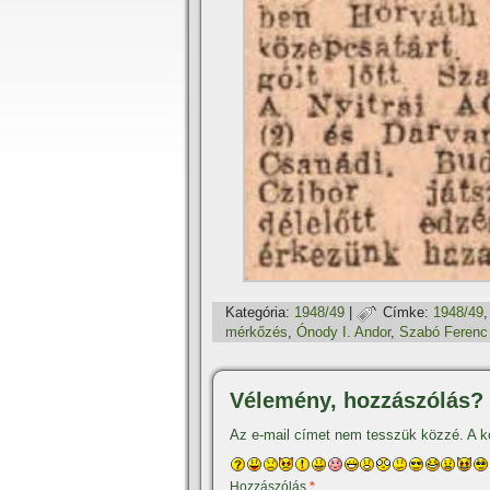
Kategória:
1948/49
|
Címke:
1948/49
mérkőzés
,
Ónody I. Andor
,
Szabó Ferenc 
Vélemény, hozzászólás?
Az e-mail címet nem tesszük közzé.
A k
Hozzászólás
*