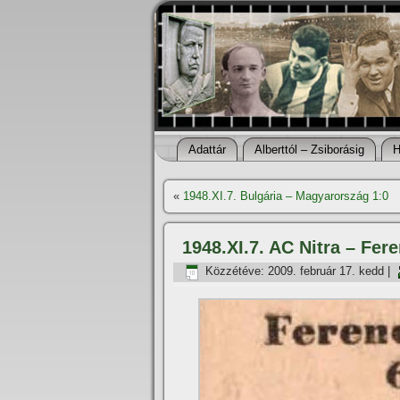
Adattár
Alberttól – Zsiborásig
H
«
1948.XI.7. Bulgária – Magyarország 1:0
1948.XI.7. AC Nitra – Fer
Közzétéve:
2009. február 17. kedd
|