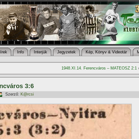
í­rek
Info
Interjúk
Jegyzetek
Kép, Könyv & Videotár
1948.XI.14. Ferencváros – MATEOSZ 2:1
encváros 3:6
Szerző:
K@rcsi