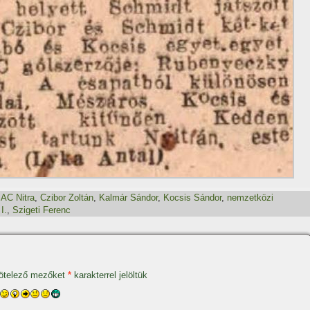
,
AC Nitra
,
Czibor Zoltán
,
Kalmár Sándor
,
Kocsis Sándor
,
nemzetközi
I.
,
Szigeti Ferenc
ötelező mezőket
*
karakterrel jelöltük