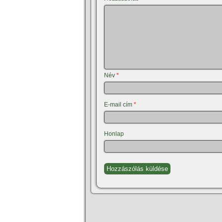
Név
*
E-mail cím
*
Honlap