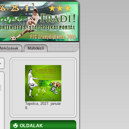
Mérkőzések
Múltidéző
»
Tapolca, 2027. január
9.
OLDALAK