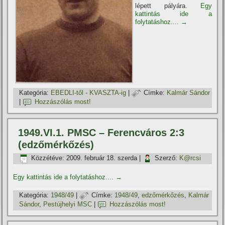
lépett pályára.
Egy
kattintás ide a
folytatáshoz....
→
Kategória:
EBEDLI-től - KVASZTA-ig
|
Címke:
Kalmár Sándor
|
Hozzászólás most!
1949.VI.1. PMSC – Ferencváros 2:3
(edzőmérkőzés)
Közzétéve:
2009. február 18. szerda
|
Szerző:
K@rcsi
Egy kattintás ide a folytatáshoz....
→
Kategória:
1948/49
|
Címke:
1948/49
,
edzőmérkőzés
,
Kalmár
Sándor
,
Pestújhelyi MSC
|
Hozzászólás most!