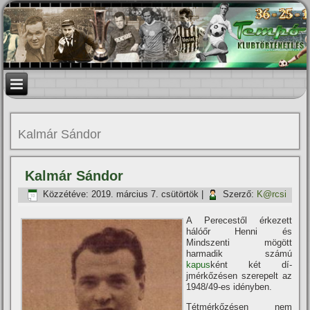
Kalmár Sándor
Kalmár Sándor
Közzétéve:
2019. március 7. csütörtök
|
Szerző:
K@rcsi
A Perecestől érkezett
hálóőr Henni és
Mindszenti mögött
harmadik számú
kapus
ként két dí­
jmérkőzésen szerepelt az
1948/49-es idényben.
Tétmérkőzésen nem