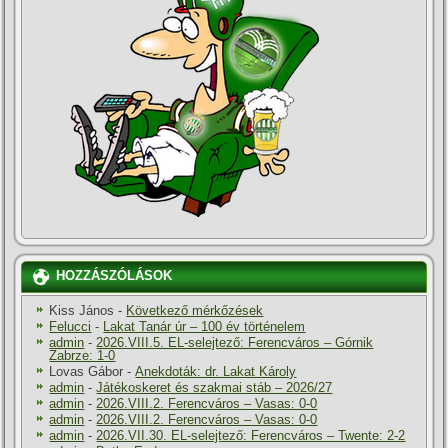
HOZZÁSZÓLÁSOK
Kiss János
-
Következő mérkőzések
Felucci
-
Lakat Tanár úr – 100 év történelem
admin
-
2026.VIII.5. EL-selejtező: Ferencváros – Górnik
Zabrze: 1-0
Lovas Gábor
-
Anekdoták: dr. Lakat Károly
admin
-
Játékoskeret és szakmai stáb – 2026/27
admin
-
2026.VIII.2. Ferencváros – Vasas: 0-0
admin
-
2026.VIII.2. Ferencváros – Vasas: 0-0
admin
-
2026.VII.30. EL-selejtező: Ferencváros – Twente: 2-2