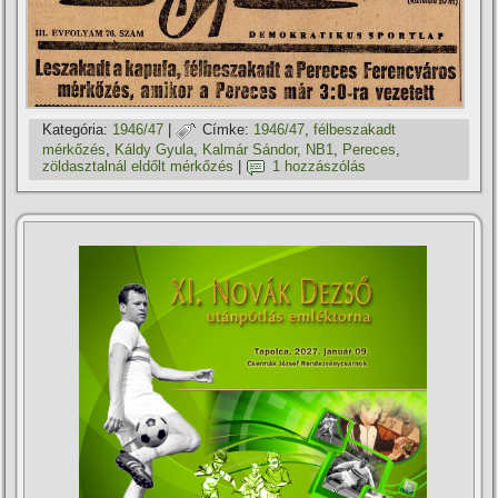
Kategória:
1946/47
|
Címke:
1946/47
,
félbeszakadt
mérkőzés
,
Káldy Gyula
,
Kalmár Sándor
,
NB1
,
Pereces
,
zöldasztalnál eldőlt mérkőzés
|
1 hozzászólás