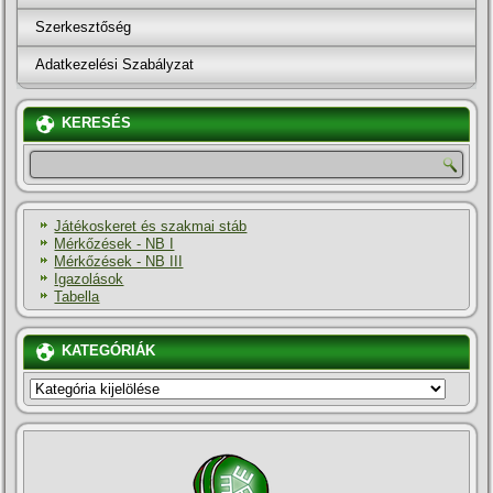
Szerkesztőség
Adatkezelési Szabályzat
KERESÉS
Játékoskeret és szakmai stáb
Mérkőzések - NB I
Mérkőzések - NB III
Igazolások
Tabella
KATEGÓRIÁK
KATEGÓRIÁK