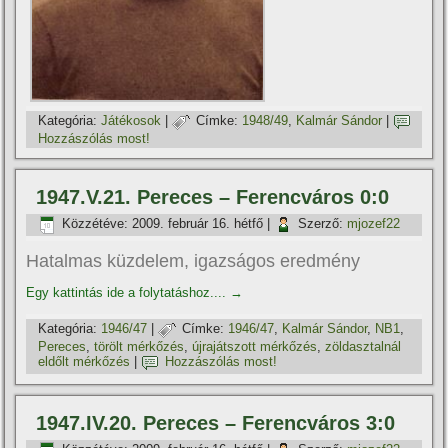
Kategória:
Játékosok
|
Címke:
1948/49
,
Kalmár Sándor
|
Hozzászólás most!
1947.V.21. Pereces – Ferencváros 0:0
Közzétéve:
2009. február 16. hétfő
|
Szerző:
mjozef22
Hatalmas küzdelem, igazságos eredmény
Egy kattintás ide a folytatáshoz....
→
Kategória:
1946/47
|
Címke:
1946/47
,
Kalmár Sándor
,
NB1
,
Pereces
,
törölt mérkőzés
,
újrajátszott mérkőzés
,
zöldasztalnál
eldőlt mérkőzés
|
Hozzászólás most!
1947.IV.20. Pereces – Ferencváros 3:0