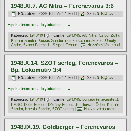
1948.XI.7. AC Nitra – Ferencváros 3:6
Közzétéve:
2009. február 17. kedd
|
Szerző:
K@rcsi
Egy kattintás ide a folytatáshoz....
→
Kategória:
1948/49
|
Címke:
1948/49
,
AC Nitra
,
Czibor Zoltán
,
Kalmár Sándor
,
Kocsis Sándor
,
nemzetközi mérkőzés
,
Ónody I.
Andor
,
Szabó Ferenc I.
,
Szigeti Ferenc
|
Hozzászólás most!
1948.X.14. SZOT serleg, Ferencváros –
Bp. Lokomotív 3:4
Közzétéve:
2009. február 17. kedd
|
Szerző:
K@rcsi
Egy kattintás ide a folytatáshoz....
→
Kategória:
1948/49
|
Címke:
1948/49
,
büntető (értékesí­tett)
,
BVSC
,
Deák Ferenc
,
Dékány Ferenc dr.
,
Horváth Ödön
,
Kalmár
Sándor
,
Kocsis Sándor
,
SZOT serleg
|
Hozzászólás most!
1948.IX.19. Goldberger – Ferencváros