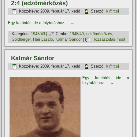
2:4 (edzőmérkőzés)
Közzétéve:
2009. február 17. kedd
|
Szerző:
K@rcsi
Egy kattintás ide a folytatáshoz....
→
Kategória:
1948/49
|
Címke:
1948/49
,
edzőmérkőzés
,
Goldberger
,
Hári László
,
Kalmár Sándor
|
Hozzászólás most!
Kalmár Sándor
Közzétéve:
2009. február 17. kedd
|
Szerző:
K@rcsi
Egy kattintás ide a
folytatáshoz....
→