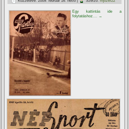
Közzétéve:
2009. február 16. hétfő
|
Szerző:
mjozef22
Egy kattintás ide a
folytatáshoz....
→