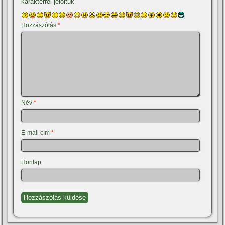
karakterrel jelöltük
Hozzászólás
*
Név
*
E-mail cím
*
Honlap