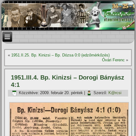
«
1951.II.25. Bp. Kinizsi – Bp. Dózsa 0:0 (edzőmérkőzés)
Óvári Ferenc
»
1951.III.4. Bp. Kinizsi – Dorogi Bányász
4:1
Közzétéve:
2009. február 20. péntek
|
Szerző:
K@rcsi