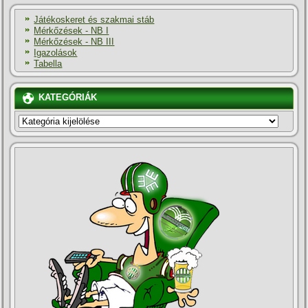
Játékoskeret és szakmai stáb
Mérkőzések - NB I
Mérkőzések - NB III
Igazolások
Tabella
KATEGÓRIÁK
KATEGÓRIÁK