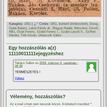
Kategória:
1951
|
Címke:
1951
,
büntető (értékesí­tett)
,
Dorog
,
Guba Balázs
,
Lakat Károly dr.
,
Magyar Aladár
,
Mészáros József
,
NB1
,
Óvári Ferenc
,
Szabó Ferenc I.
,
Szabó László II.
,
Sziffert
Nándor
,
Tóth István
,
Urbancsik Gábor
Egy hozzászólás a(z)
11110011111ejegyzéshez
Takács Gábor on
2018. március 4. vasárnap -
08:38
TERMÉSZETES !
Válasz
Vélemény, hozzászólás?
Az e-mail címet nem tesszük közzé.
A kötelező mezőket
*