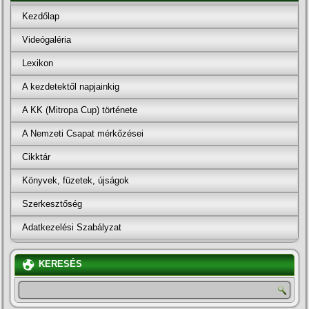
Kezdőlap
Videógaléria
Lexikon
A kezdetektől napjainkig
A KK (Mitropa Cup) története
A Nemzeti Csapat mérkőzései
Cikktár
Könyvek, füzetek, újságok
Szerkesztőség
Adatkezelési Szabályzat
KERESÉS