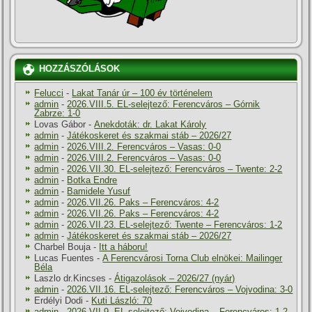
HOZZÁSZÓLÁSOK
Felucci
-
Lakat Tanár úr – 100 év történelem
admin
-
2026.VIII.5. EL-selejtező: Ferencváros – Górnik
Zabrze: 1-0
Lovas Gábor
-
Anekdoták: dr. Lakat Károly
admin
-
Játékoskeret és szakmai stáb – 2026/27
admin
-
2026.VIII.2. Ferencváros – Vasas: 0-0
admin
-
2026.VIII.2. Ferencváros – Vasas: 0-0
admin
-
2026.VII.30. EL-selejtező: Ferencváros – Twente: 2-2
admin
-
Botka Endre
admin
-
Bamidele Yusuf
admin
-
2026.VII.26. Paks – Ferencváros: 4-2
admin
-
2026.VII.26. Paks – Ferencváros: 4-2
admin
-
2026.VII.23. EL-selejtező: Twente – Ferencváros: 1-2
admin
-
Játékoskeret és szakmai stáb – 2026/27
Charbel Bouja
-
Itt a háboru!
Lucas Fuentes
-
A Ferencvárosi Torna Club elnökei: Mailinger
Béla
Laszlo dr.Kincses
-
Átigazolások – 2026/27 (nyár)
admin
-
2026.VII.16. EL-selejtező: Ferencváros – Vojvodina: 3-0
Erdélyi Dodi
-
Kuti László: 70
admin
-
2026.VII.9. EL-selejtező: Vojvodina – Ferencváros: 1-2