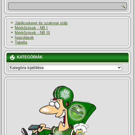
Játékoskeret és szakmai stáb
Mérkőzések - NB I
Mérkőzések - NB III
Igazolások
Tabella
KATEGÓRIÁK
KATEGÓRIÁK