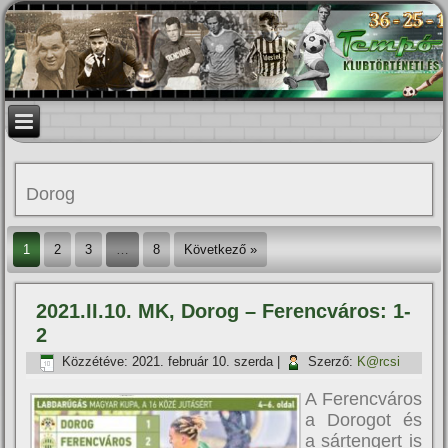
Dorog
1
2
3
…
8
Következő »
2021.II.10. MK, Dorog – Ferencváros: 1-
2
Közzétéve:
2021. február 10. szerda
|
Szerző:
K@rcsi
A Ferencváros
a Dorogot és
a sártengert is