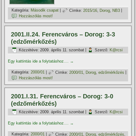
Kategória:
Második csapat
|
Címke:
2015/16
,
Dorog
,
NB3
|
Hozzászólás most!
2001.II.24. Ferencváros – Dorog: 3-3
(edzőmérkőzés)
Közzétéve:
2009. április 11. szombat
|
Szerző:
K@rcsi
Egy kattintás ide a folytatáshoz....
→
Kategória:
2000/01
|
Címke:
2000/01
,
Dorog
,
edzőmérkőzés
|
Hozzászólás most!
2001.I.31. Ferencváros – Dorog: 3-0
(edzőmérkőzés)
Közzétéve:
2009. április 11. szombat
|
Szerző:
K@rcsi
Egy kattintás ide a folytatáshoz....
→
Kategória:
2000/01
|
Címke:
2000/01
,
Dorog
,
edzőmérkőzés
,