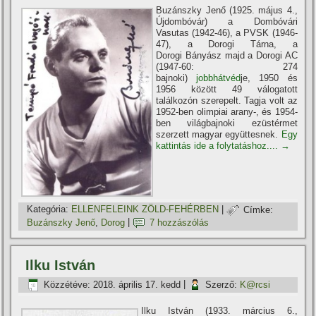
Buzánszky Jenő (1925. május 4.,
Újdombóvár) a Dombóvári
Vasutas (1942-46), a PVSK (1946-
47), a Dorogi Tárna, a
Dorogi Bányász majd a Dorogi AC
(1947-60: 274
bajnoki)
jobbhátvéd
je, 1950 és
1956 között 49 válogatott
találkozón szerepelt. Tagja volt az
1952-ben olimpiai arany-, és 1954-
ben világbajnoki ezüstérmet
szerzett magyar együttesnek.
Egy
kattintás ide a folytatáshoz....
→
Kategória:
ELLENFELEINK ZÖLD-FEHÉRBEN
|
Címke:
Buzánszky Jenő
,
Dorog
|
7 hozzászólás
Ilku István
Közzétéve:
2018. április 17. kedd
|
Szerző:
K@rcsi
Ilku István (1933. március 6.,