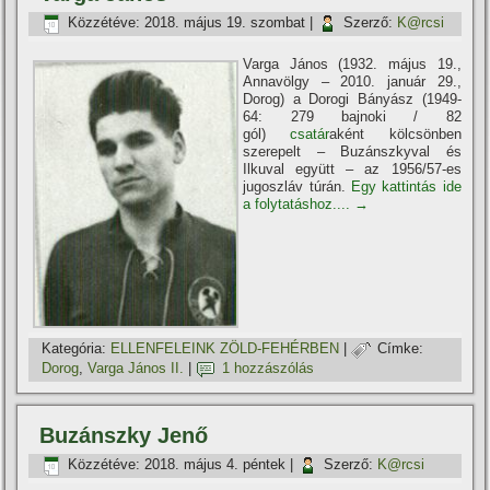
Közzétéve:
2018. május 19. szombat
|
Szerző:
K@rcsi
Varga János (1932. május 19.,
Annavölgy – 2010. január 29.,
Dorog) a Dorogi Bányász (1949-
64: 279 bajnoki / 82
gól)
csatár
aként kölcsönben
szerepelt – Buzánszkyval és
Ilkuval együtt – az 1956/57-es
jugoszláv túrán.
Egy kattintás ide
a folytatáshoz....
→
Kategória:
ELLENFELEINK ZÖLD-FEHÉRBEN
|
Címke:
Dorog
,
Varga János II.
|
1 hozzászólás
Buzánszky Jenő
Közzétéve:
2018. május 4. péntek
|
Szerző:
K@rcsi