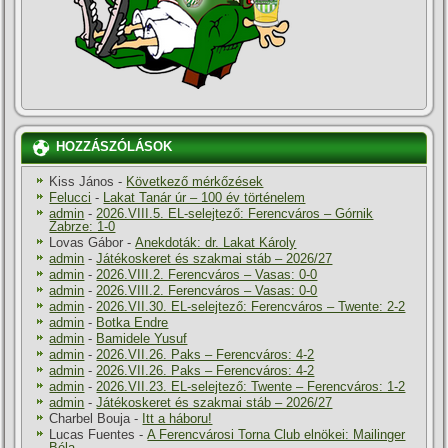
HOZZÁSZÓLÁSOK
Kiss János
-
Következő mérkőzések
Felucci
-
Lakat Tanár úr – 100 év történelem
admin
-
2026.VIII.5. EL-selejtező: Ferencváros – Górnik
Zabrze: 1-0
Lovas Gábor
-
Anekdoták: dr. Lakat Károly
admin
-
Játékoskeret és szakmai stáb – 2026/27
admin
-
2026.VIII.2. Ferencváros – Vasas: 0-0
admin
-
2026.VIII.2. Ferencváros – Vasas: 0-0
admin
-
2026.VII.30. EL-selejtező: Ferencváros – Twente: 2-2
admin
-
Botka Endre
admin
-
Bamidele Yusuf
admin
-
2026.VII.26. Paks – Ferencváros: 4-2
admin
-
2026.VII.26. Paks – Ferencváros: 4-2
admin
-
2026.VII.23. EL-selejtező: Twente – Ferencváros: 1-2
admin
-
Játékoskeret és szakmai stáb – 2026/27
Charbel Bouja
-
Itt a háboru!
Lucas Fuentes
-
A Ferencvárosi Torna Club elnökei: Mailinger
Béla