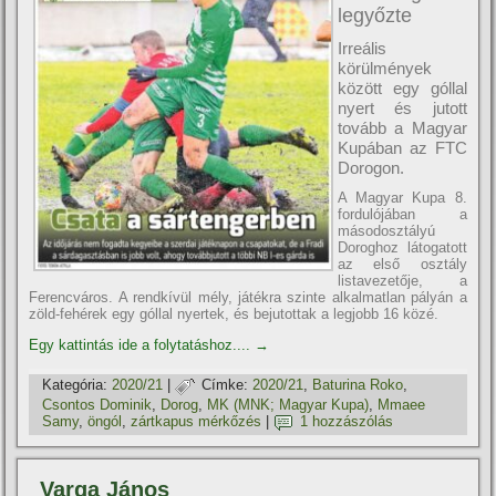
legyőzte
Irreális
körülmények
között egy góllal
nyert és jutott
tovább a Magyar
Kupában az FTC
Dorogon.
A Magyar Kupa 8.
fordulójában a
másodosztályú
Doroghoz látogatott
az első osztály
listavezetője, a
Ferencváros. A rendkívül mély, játékra szinte alkalmatlan pályán a
zöld-fehérek egy góllal nyertek, és bejutottak a legjobb 16 közé.
Egy kattintás ide a folytatáshoz....
→
Kategória:
2020/21
|
Címke:
2020/21
,
Baturina Roko
,
Csontos Dominik
,
Dorog
,
MK (MNK; Magyar Kupa)
,
Mmaee
Samy
,
öngól
,
zártkapus mérkőzés
|
1 hozzászólás
Varga János