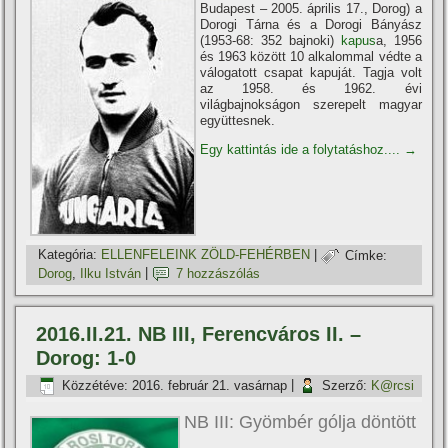
Budapest – 2005. április 17., Dorog) a
Dorogi Tárna és a Dorogi Bányász
(1953-68: 352 bajnoki)
kapus
a, 1956
és 1963 között 10 alkalommal védte a
válogatott csapat kapuját. Tagja volt
az 1958. és 1962. évi
világbajnokságon szerepelt magyar
együttesnek.
Egy kattintás ide a folytatáshoz....
→
Kategória:
ELLENFELEINK ZÖLD-FEHÉRBEN
|
Címke:
Dorog
,
Ilku István
|
7 hozzászólás
2016.II.21. NB III, Ferencváros II. –
Dorog: 1-0
Közzétéve:
2016. február 21. vasárnap
|
Szerző:
K@rcsi
NB III: Gyömbér gólja döntött