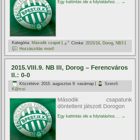
Egy kattintás ide a folytatáshoz....
→
Kategória:
Második csapat
|
Címke:
2015/16
,
Dorog
,
NB3
|
Hozzászólás most!
2015.VIII.9. NB III, Dorog – Ferencváros
II.: 0-0
Közzétéve:
2015. augusztus 9. vasárnap
|
Szerző:
K@rcsi
Második csapatunk
döntetlent játszott Dorogon
Egy kattintás ide a folytatáshoz....
→