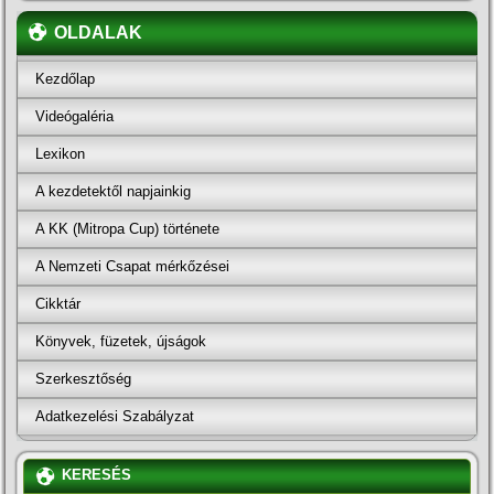
OLDALAK
Kezdőlap
Videógaléria
Lexikon
A kezdetektől napjainkig
A KK (Mitropa Cup) története
A Nemzeti Csapat mérkőzései
Cikktár
Könyvek, füzetek, újságok
Szerkesztőség
Adatkezelési Szabályzat
KERESÉS