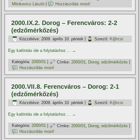
Mlinkovics László
|
Hozzászólás most!
2000.IX.2. Dorog – Ferencváros: 2-2
(edzőmérkőzés)
Közzétéve:
2009. április 10. péntek
|
Szerző:
K@rcsi
Egy kattintás ide a folytatáshoz....
→
Kategória:
2000/01
|
Címke:
2000/01
,
Dorog
,
edzőmérkőzés
|
Hozzászólás most!
2000.VII.8. Ferencváros – Dorog: 2-1
(edzőmérkőzés)
Közzétéve:
2009. április 10. péntek
|
Szerző:
K@rcsi
Egy kattintás ide a folytatáshoz....
→
Kategória:
2000/01
|
Címke:
2000/01
,
Dorog
,
edzőmérkőzés
|
Hozzászólás most!