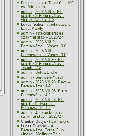
Felucci
-
Lakat Tanár úr – 100
év történelem
admin
-
2026.VIII.5. EL-
selejtező: Ferencváros –
Górnik Zabrze: 1-0
Lovas Gábor
-
Anekdoták: dr.
Lakat Károly
admin
-
Játékoskeret és
szakmai stáb – 2026/27
admin
-
2026.VIII.2.
Ferencváros – Vasas: 0-0
admin
-
2026.VIII.2.
Ferencváros – Vasas: 0-0
admin
-
2026.VII.30. EL-
selejtező: Ferencváros –
Twente: 2-2
admin
-
Botka Endre
admin
-
Bamidele Yusuf
admin
-
2026.VII.26. Paks –
Ferencváros: 4-2
admin
-
2026.VII.26. Paks –
Ferencváros: 4-2
admin
-
2026.VII.23. EL-
selejtező: Twente –
Ferencváros: 1-2
admin
-
Játékoskeret és
szakmai stáb – 2026/27
Charbel Bouja
-
Itt a háboru!
Lucas Fuentes
-
A
Ferencvárosi Torna Club
elnökei: Mailinger Béla