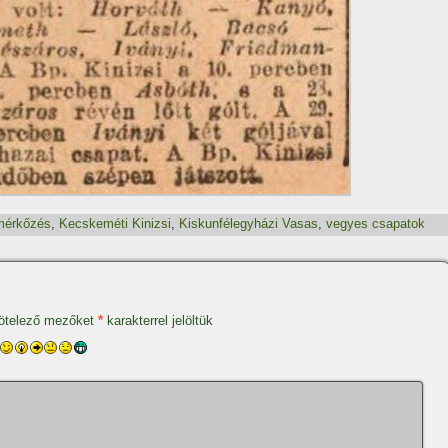
mérkőzés
,
Kecskeméti Kinizsi
,
Kiskunfélegyházi Vasas
,
vegyes csapatok
ötelező mezőket
*
karakterrel jelöltük