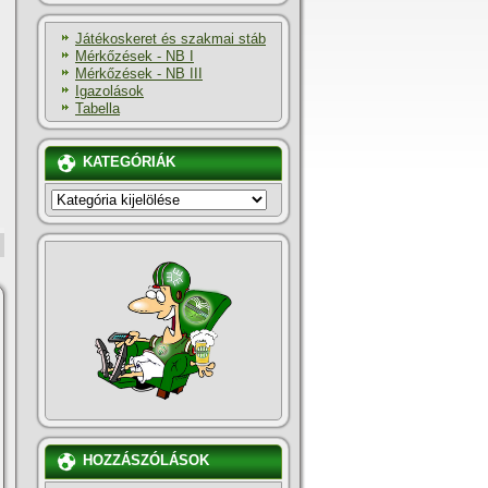
Játékoskeret és szakmai stáb
Mérkőzések - NB I
Mérkőzések - NB III
Igazolások
Tabella
KATEGÓRIÁK
KATEGÓRIÁK
HOZZÁSZÓLÁSOK