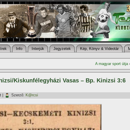
í­rek
Info
Interjúk
Jegyzetek
Kép, Könyv & Videotár
A magyar sport útja
izsi/Kiskunfélegyházi Vasas – Bp. Kinizsi 3:6
t
|
Szerző:
K@rcsi