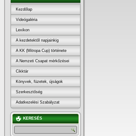
Kezdőlap
Videógaléria
Lexikon
A kezdetektől napjainkig
A KK (Mitropa Cup) története
A Nemzeti Csapat mérkőzései
Cikktár
Könyvek, füzetek, újságok
Szerkesztőség
Adatkezelési Szabályzat
KERESÉS