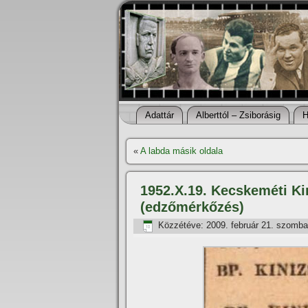
Adattár
Alberttól – Zsiborásig
H
«
A labda másik oldala
1952.X.19. Kecskeméti Kin
(edzőmérkőzés)
Közzétéve:
2009. február 21. szomba