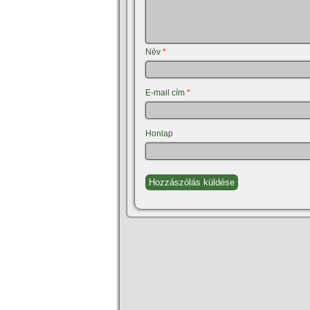
Név
*
E-mail cím
*
Honlap