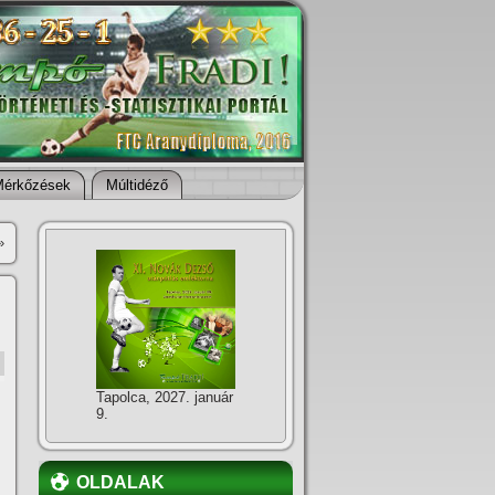
Mérkőzések
Múltidéző
»
Tapolca, 2027. január
9.
OLDALAK