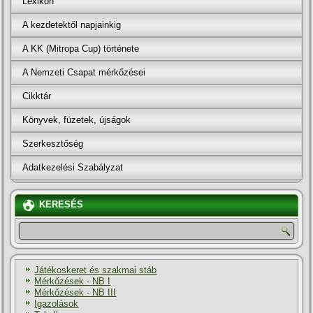
Lexikon
A kezdetektől napjainkig
A KK (Mitropa Cup) története
A Nemzeti Csapat mérkőzései
Cikktár
Könyvek, füzetek, újságok
Szerkesztőség
Adatkezelési Szabályzat
KERESÉS
Játékoskeret és szakmai stáb
Mérkőzések - NB I
Mérkőzések - NB III
Igazolások