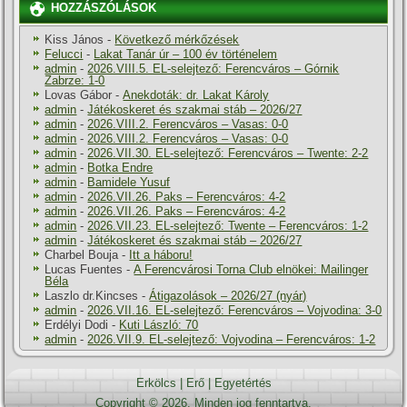
HOZZÁSZÓLÁSOK
Kiss János
-
Következő mérkőzések
Felucci
-
Lakat Tanár úr – 100 év történelem
admin
-
2026.VIII.5. EL-selejtező: Ferencváros – Górnik
Zabrze: 1-0
Lovas Gábor
-
Anekdoták: dr. Lakat Károly
admin
-
Játékoskeret és szakmai stáb – 2026/27
admin
-
2026.VIII.2. Ferencváros – Vasas: 0-0
admin
-
2026.VIII.2. Ferencváros – Vasas: 0-0
admin
-
2026.VII.30. EL-selejtező: Ferencváros – Twente: 2-2
admin
-
Botka Endre
admin
-
Bamidele Yusuf
admin
-
2026.VII.26. Paks – Ferencváros: 4-2
admin
-
2026.VII.26. Paks – Ferencváros: 4-2
admin
-
2026.VII.23. EL-selejtező: Twente – Ferencváros: 1-2
admin
-
Játékoskeret és szakmai stáb – 2026/27
Charbel Bouja
-
Itt a háboru!
Lucas Fuentes
-
A Ferencvárosi Torna Club elnökei: Mailinger
Béla
Laszlo dr.Kincses
-
Átigazolások – 2026/27 (nyár)
admin
-
2026.VII.16. EL-selejtező: Ferencváros – Vojvodina: 3-0
Erdélyi Dodi
-
Kuti László: 70
admin
-
2026.VII.9. EL-selejtező: Vojvodina – Ferencváros: 1-2
Erkölcs
|
Erő
|
Egyetértés
Copyright © 2026. Minden jog fenntartva.