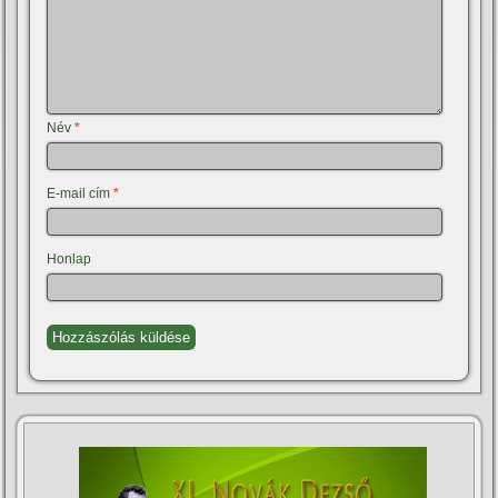
Név
*
E-mail cím
*
Honlap