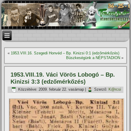
«
1953.VIII.16. Szegedi Honvéd – Bp. Kinizsi 0:1 (edzőmérkőzés)
Büszkeségünk a NÉPSTADION
»
1953.VIII.19. Váci Vörös Lobogó – Bp.
Kinizsi 3:3 (edzőmérkőzés)
Közzétéve:
2009. február 22. vasárnap
|
Szerző:
K@rcsi