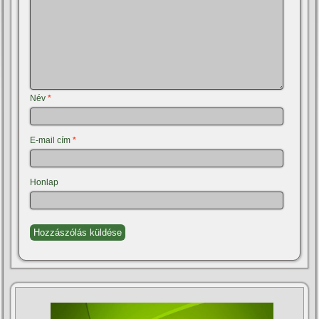
Név
*
E-mail cím
*
Honlap