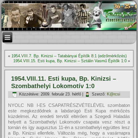
«
1954.VIII.7. Bp. Kinizsi – Tatabányai Építők 8:1 (edzőmérkőzés)
1954.VIII.15. Esti kupa, Bp. Kinizsi – Sztálin Vasmű Épí­tők 1:0
»
1954.VIII.11. Esti kupa, Bp. Kinizsi –
Szombathelyi Lokomotív 1:0
Közzétéve:
2009. február 23. hétfő
|
Szerző:
K@rcsi
NYOLC NB I-ES CSAPATRÉSZVÉTELÉVEL szombaton
este megkezdődnek a labdarúgó Esti Kupa mérkőzés
küzdelmei. Az eredeti tervtől eltérően a Szegedi Haladás
helyett a Szombathelyi Lokomotív csapata vesz részt a
tornán és így augusztus 11-én a szombathelyi együttes lesz
a Bp. Kinizsi ellenfele. Változás még, hogy a vasárnapra