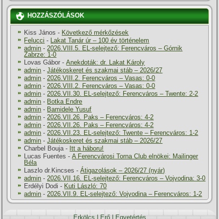
HOZZÁSZÓLÁSOK
Kiss János
-
Következő mérkőzések
Felucci
-
Lakat Tanár úr – 100 év történelem
admin
-
2026.VIII.5. EL-selejtező: Ferencváros – Górnik
Zabrze: 1-0
Lovas Gábor
-
Anekdoták: dr. Lakat Károly
admin
-
Játékoskeret és szakmai stáb – 2026/27
admin
-
2026.VIII.2. Ferencváros – Vasas: 0-0
admin
-
2026.VIII.2. Ferencváros – Vasas: 0-0
admin
-
2026.VII.30. EL-selejtező: Ferencváros – Twente: 2-2
admin
-
Botka Endre
admin
-
Bamidele Yusuf
admin
-
2026.VII.26. Paks – Ferencváros: 4-2
admin
-
2026.VII.26. Paks – Ferencváros: 4-2
admin
-
2026.VII.23. EL-selejtező: Twente – Ferencváros: 1-2
admin
-
Játékoskeret és szakmai stáb – 2026/27
Charbel Bouja
-
Itt a háboru!
Lucas Fuentes
-
A Ferencvárosi Torna Club elnökei: Mailinger
Béla
Laszlo dr.Kincses
-
Átigazolások – 2026/27 (nyár)
admin
-
2026.VII.16. EL-selejtező: Ferencváros – Vojvodina: 3-0
Erdélyi Dodi
-
Kuti László: 70
admin
-
2026.VII.9. EL-selejtező: Vojvodina – Ferencváros: 1-2
Erkölcs
|
Erő
|
Egyetértés