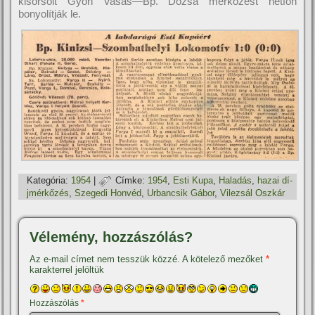
kisorsolt Győri Vasas—Bp. Dózsa mérkőzést hétfőn
bonyolítják le.
Kategória:
1954
|
Címke:
1954
,
Esti Kupa
,
Haladás
,
hazai dí­
jmérkőzés
,
Szegedi Honvéd
,
Urbancsik Gábor
,
Vilezsál Oszkár
Vélemény, hozzászólás?
Az e-mail címet nem tesszük közzé.
A kötelező mezőket
*
karakterrel jelöltük
Hozzászólás
*