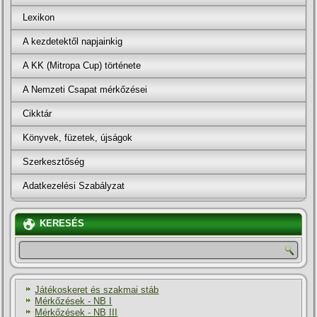
Lexikon
A kezdetektől napjainkig
A KK (Mitropa Cup) története
A Nemzeti Csapat mérkőzései
Cikktár
Könyvek, füzetek, újságok
Szerkesztőség
Adatkezelési Szabályzat
KERESÉS
Játékoskeret és szakmai stáb
Mérkőzések - NB I
Mérkőzések - NB III