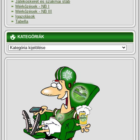
Játékoskeret és szakmai stáb
Mérkőzések - NB I
Mérkőzések - NB III
Igazolások
Tabella
KATEGÓRIÁK
KATEGÓRIÁK