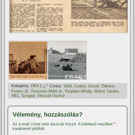
Kategória:
1954
|
Címke:
1954
,
Csányi József
,
Dékány
Ferenc dr.
,
Fenyvesi Máté dr.
,
Kispéter Mihály
,
Mátrai Sándor
,
NB1
,
Szeged
,
Vilezsál Oszkár
Vélemény, hozzászólás?
Az e-mail címet nem tesszük közzé.
A kötelező mezőket
*
karakterrel jelöltük