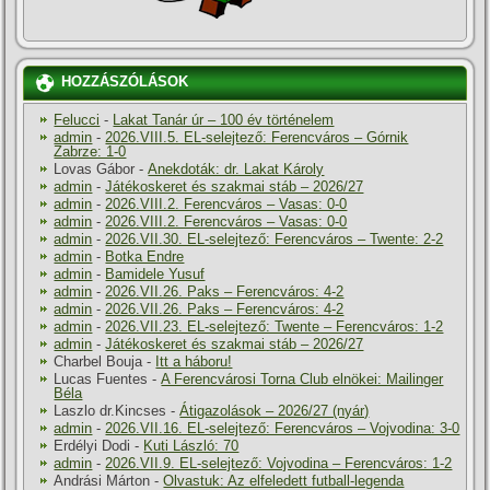
HOZZÁSZÓLÁSOK
Felucci
-
Lakat Tanár úr – 100 év történelem
admin
-
2026.VIII.5. EL-selejtező: Ferencváros – Górnik
Zabrze: 1-0
Lovas Gábor
-
Anekdoták: dr. Lakat Károly
admin
-
Játékoskeret és szakmai stáb – 2026/27
admin
-
2026.VIII.2. Ferencváros – Vasas: 0-0
admin
-
2026.VIII.2. Ferencváros – Vasas: 0-0
admin
-
2026.VII.30. EL-selejtező: Ferencváros – Twente: 2-2
admin
-
Botka Endre
admin
-
Bamidele Yusuf
admin
-
2026.VII.26. Paks – Ferencváros: 4-2
admin
-
2026.VII.26. Paks – Ferencváros: 4-2
admin
-
2026.VII.23. EL-selejtező: Twente – Ferencváros: 1-2
admin
-
Játékoskeret és szakmai stáb – 2026/27
Charbel Bouja
-
Itt a háboru!
Lucas Fuentes
-
A Ferencvárosi Torna Club elnökei: Mailinger
Béla
Laszlo dr.Kincses
-
Átigazolások – 2026/27 (nyár)
admin
-
2026.VII.16. EL-selejtező: Ferencváros – Vojvodina: 3-0
Erdélyi Dodi
-
Kuti László: 70
admin
-
2026.VII.9. EL-selejtező: Vojvodina – Ferencváros: 1-2
Andrási Márton
-
Olvastuk: Az elfeledett futball-legenda