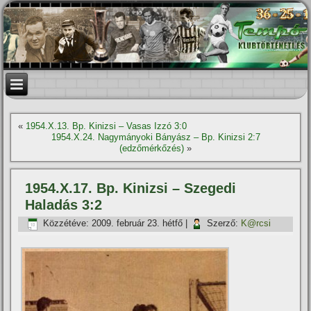
«
1954.X.13. Bp. Kinizsi – Vasas Izzó 3:0
1954.X.24. Nagymányoki Bányász – Bp. Kinizsi 2:7
(edzőmérkőzés)
»
1954.X.17. Bp. Kinizsi – Szegedi
Haladás 3:2
Közzétéve:
2009. február 23. hétfő
|
Szerző:
K@rcsi