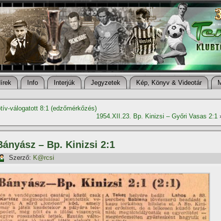
í­rek
Info
Interjúk
Jegyzetek
Kép, Könyv & Videotár
otív-válogatott 8:1 (edzőmérkőzés)
1954.XII.23. Bp. Kinizsi – Győri Vasas 2:1
Bányász – Bp. Kinizsi 2:1
Szerző:
K@rcsi