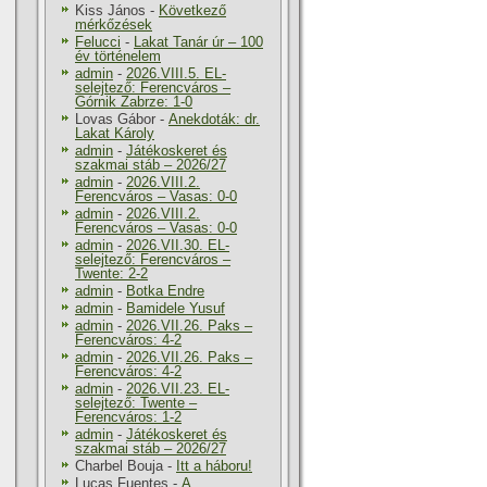
Kiss János
-
Következő
mérkőzések
Felucci
-
Lakat Tanár úr – 100
év történelem
admin
-
2026.VIII.5. EL-
selejtező: Ferencváros –
Górnik Zabrze: 1-0
Lovas Gábor
-
Anekdoták: dr.
Lakat Károly
admin
-
Játékoskeret és
szakmai stáb – 2026/27
admin
-
2026.VIII.2.
Ferencváros – Vasas: 0-0
admin
-
2026.VIII.2.
Ferencváros – Vasas: 0-0
admin
-
2026.VII.30. EL-
selejtező: Ferencváros –
Twente: 2-2
admin
-
Botka Endre
admin
-
Bamidele Yusuf
admin
-
2026.VII.26. Paks –
Ferencváros: 4-2
admin
-
2026.VII.26. Paks –
Ferencváros: 4-2
admin
-
2026.VII.23. EL-
selejtező: Twente –
Ferencváros: 1-2
admin
-
Játékoskeret és
szakmai stáb – 2026/27
Charbel Bouja
-
Itt a háboru!
Lucas Fuentes
-
A