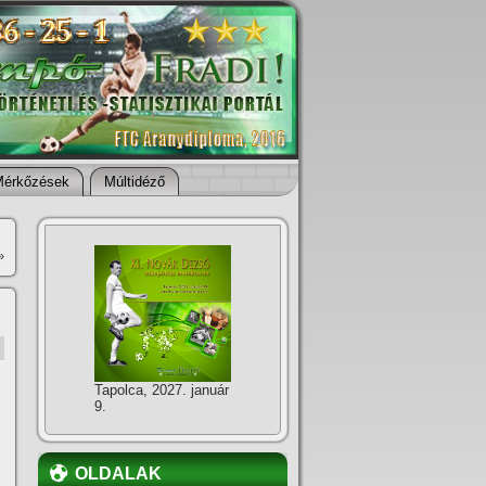
Mérkőzések
Múltidéző
»
Tapolca, 2027. január
9.
OLDALAK