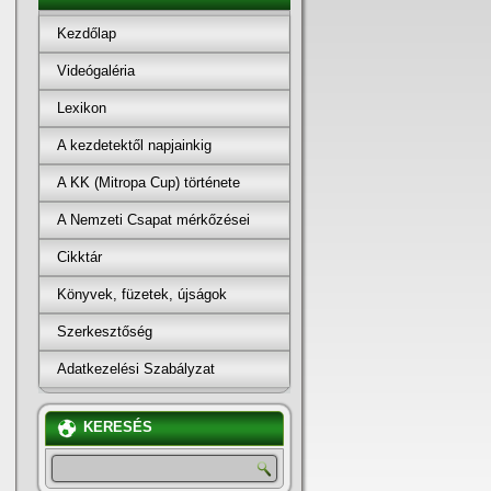
Kezdőlap
Videógaléria
Lexikon
A kezdetektől napjainkig
A KK (Mitropa Cup) története
A Nemzeti Csapat mérkőzései
Cikktár
Könyvek, füzetek, újságok
Szerkesztőség
Adatkezelési Szabályzat
KERESÉS