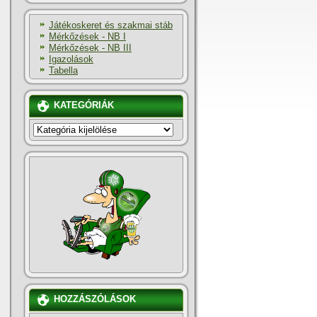
Játékoskeret és szakmai stáb
Mérkőzések - NB I
Mérkőzések - NB III
Igazolások
Tabella
KATEGÓRIÁK
KATEGÓRIÁK
HOZZÁSZÓLÁSOK