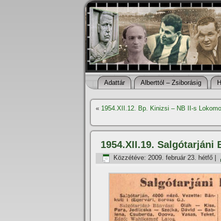
Adattár
Alberttól – Zsiborásig
H
«
1954.XII.12. Bp. Kinizsi – NB II-s Lokom
1954.XII.19. Salgótarjáni 
Közzétéve:
2009. február 23. hétfő
|