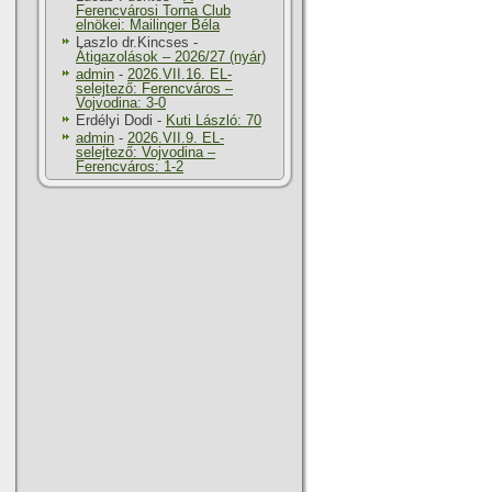
Ferencvárosi Torna Club
elnökei: Mailinger Béla
Laszlo dr.Kincses
-
Átigazolások – 2026/27 (nyár)
admin
-
2026.VII.16. EL-
selejtező: Ferencváros –
Vojvodina: 3-0
Erdélyi Dodi
-
Kuti László: 70
admin
-
2026.VII.9. EL-
selejtező: Vojvodina –
Ferencváros: 1-2