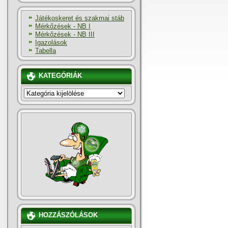
Játékoskeret és szakmai stáb
Mérkőzések - NB I
Mérkőzések - NB III
Igazolások
Tabella
KATEGÓRIÁK
KATEGÓRIÁK
HOZZÁSZÓLÁSOK