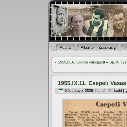
Adattár
Alberttól – Zsiborásig
H
«
1955.IX.6. Sopron válogatott – Bp. Kiniz
1955.IX.11. Csepeli Vasas 
Közzétéve:
2009. február 24. kedd
|