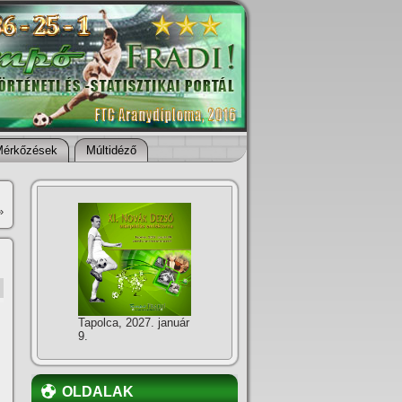
Mérkőzések
Múltidéző
»
Tapolca, 2027. január
9.
OLDALAK