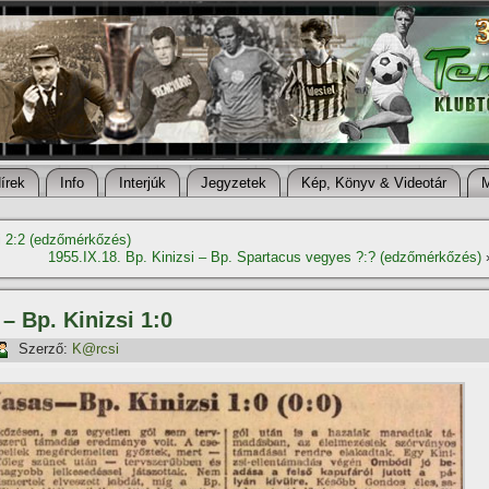
í­rek
Info
Interjúk
Jegyzetek
Kép, Könyv & Videotár
si 2:2 (edzőmérkőzés)
1955.IX.18. Bp. Kinizsi – Bp. Spartacus vegyes ?:? (edzőmérkőzés)
– Bp. Kinizsi 1:0
Szerző:
K@rcsi