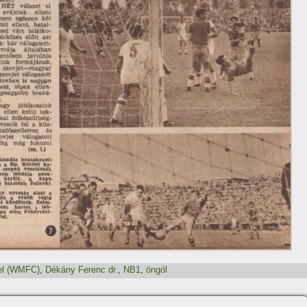
el (WMFC)
,
Dékány Ferenc dr.
,
NB1
,
öngól