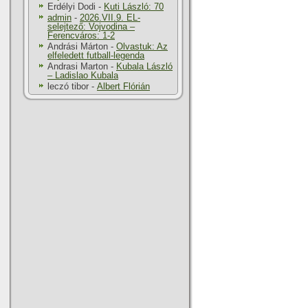
Erdélyi Dodi
-
Kuti László: 70
admin
-
2026.VII.9. EL-
selejtező: Vojvodina –
Ferencváros: 1-2
Andrási Márton
-
Olvastuk: Az
elfeledett futball-legenda
Andrasi Marton
-
Kubala László
– Ladislao Kubala
leczó tibor
-
Albert Flórián