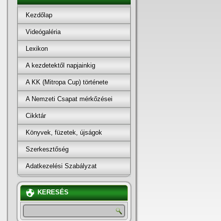
Kezdőlap
Videógaléria
Lexikon
A kezdetektől napjainkig
A KK (Mitropa Cup) története
A Nemzeti Csapat mérkőzései
Cikktár
Könyvek, füzetek, újságok
Szerkesztőség
Adatkezelési Szabályzat
KERESÉS