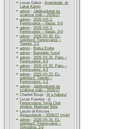
Lovas Gábor
-
Anekdoták: dr.
Lakat Károly
admin
-
Játékoskeret és
szakmai stáb – 2026/27
admin
-
2026.VIII.2.
Ferencváros – Vasas: 0-0
admin
-
2026.VIII.2.
Ferencváros – Vasas: 0-0
admin
-
2026.VII.30. EL-
selejtező: Ferencváros –
Twente: 2-2
admin
-
Botka Endre
admin
-
Bamidele Yusuf
admin
-
2026.VII.26. Paks –
Ferencváros: 4-2
admin
-
2026.VII.26. Paks –
Ferencváros: 4-2
admin
-
2026.VII.23. EL-
selejtező: Twente –
Ferencváros: 1-2
admin
-
Játékoskeret és
szakmai stáb – 2026/27
Charbel Bouja
-
Itt a háboru!
Lucas Fuentes
-
A
Ferencvárosi Torna Club
elnökei: Mailinger Béla
Laszlo dr.Kincses
-
Átigazolások – 2026/27 (nyár)
admin
-
2026.VII.16. EL-
selejtező: Ferencváros –
Vojvodina: 3-0