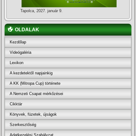
Tapolca, 2027. január 9.
OLDALAK
Kezdőlap
Videógaléria
Lexikon
A kezdetektől napjainkig
A KK (Mitropa Cup) története
A Nemzeti Csapat mérkőzései
Cikktár
Könyvek, füzetek, újságok
Szerkesztőség
Adatkezelési Szabályzat