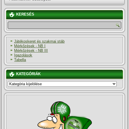
KERESÉS
Játékoskeret és szakmai stáb
Mérkőzések - NB I
Mérkőzések - NB III
Igazolások
Tabella
KATEGÓRIÁK
KATEGÓRIÁK