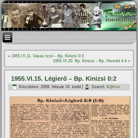
«
1955.VI.11. Vasas Izzó – Bp. Kinizsi 0:3
1955.VI.20. Bp. Kinizsi – Bp. Honvéd 4:4
»
1955.VI.15. Légierő – Bp. Kinizsi 0:2
Közzétéve:
2009. február 24. kedd
|
Szerző:
K@rcsi