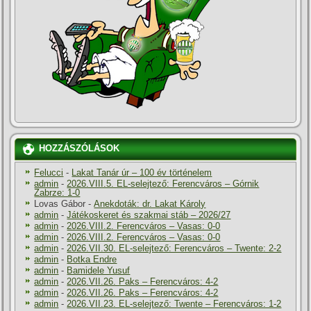
HOZZÁSZÓLÁSOK
Felucci
-
Lakat Tanár úr – 100 év történelem
admin
-
2026.VIII.5. EL-selejtező: Ferencváros – Górnik
Zabrze: 1-0
Lovas Gábor
-
Anekdoták: dr. Lakat Károly
admin
-
Játékoskeret és szakmai stáb – 2026/27
admin
-
2026.VIII.2. Ferencváros – Vasas: 0-0
admin
-
2026.VIII.2. Ferencváros – Vasas: 0-0
admin
-
2026.VII.30. EL-selejtező: Ferencváros – Twente: 2-2
admin
-
Botka Endre
admin
-
Bamidele Yusuf
admin
-
2026.VII.26. Paks – Ferencváros: 4-2
admin
-
2026.VII.26. Paks – Ferencváros: 4-2
admin
-
2026.VII.23. EL-selejtező: Twente – Ferencváros: 1-2