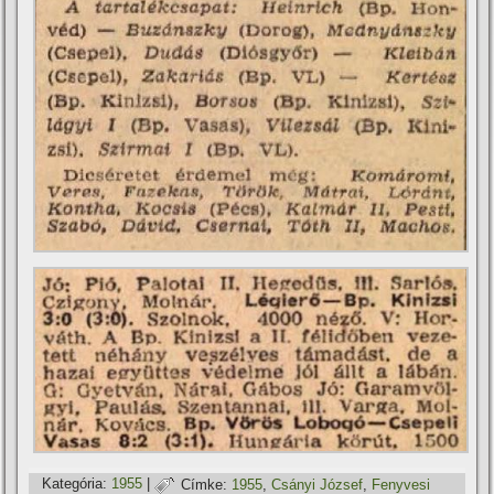
Kategória:
1955
|
Címke:
1955
,
Csányi József
,
Fenyvesi