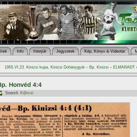
í­rek
Info
Interjúk
Jegyzetek
Kép, Könyv & Videotár
1955.VI.23. Kinizsi kupa, Kinizsi Dohánygyár – Bp. Kinizsi – ELMARADT
 Bp. Honvéd 4:4
Szerző:
K@rcsi