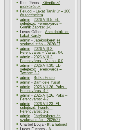
Kiss János
-
Következő
mérkőzések
Felucci
-
Lakat Tanár úr – 100
év történelem
admin
-
2026.VIII.5. EL-
selejtező: Ferencváros –
Górnik Zabrze: 1-0
Lovas Gábor
-
Anekdoták: dr.
Lakat Károly
admin
-
Játékoskeret és
szakmai stáb – 2026/27
admin
-
2026.VIII.2.
Ferencváros – Vasas: 0-0
admin
-
2026.VIII.2.
Ferencváros – Vasas: 0-0
admin
-
2026.VII.30. EL-
selejtező: Ferencváros –
Twente: 2-2
admin
-
Botka Endre
admin
-
Bamidele Yusuf
admin
-
2026.VII.26. Paks –
Ferencváros: 4-2
admin
-
2026.VII.26. Paks –
Ferencváros: 4-2
admin
-
2026.VII.23. EL-
selejtező: Twente –
Ferencváros: 1-2
admin
-
Játékoskeret és
szakmai stáb – 2026/27
Charbel Bouja
-
Itt a háboru!
Lucas Fuentes
-
A