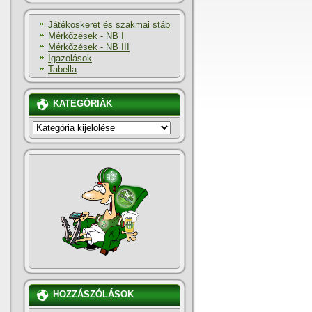
Játékoskeret és szakmai stáb
Mérkőzések - NB I
Mérkőzések - NB III
Igazolások
Tabella
KATEGÓRIÁK
KATEGÓRIÁK
HOZZÁSZÓLÁSOK