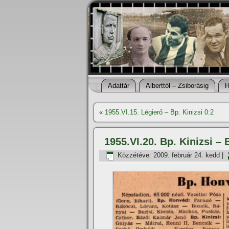
Adattár
Alberttól – Zsiborásig
H
«
1955.VI.15. Légierő – Bp. Kinizsi 0:2
1955.VI.20. Bp. Kinizsi –
Közzétéve:
2009. február 24. kedd
|