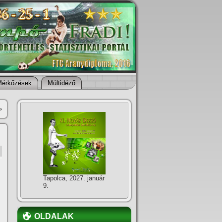
Mérkőzések
Múltidéző
»
Tapolca, 2027. január
9.
OLDALAK