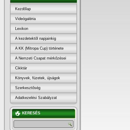
Kezdőlap
Videógaléria
Lexikon
A kezdetektől napjainkig
A KK (Mitropa Cup) története
A Nemzeti Csapat mérkőzései
Cikktár
Könyvek, füzetek, újságok
Szerkesztőség
Adatkezelési Szabályzat
KERESÉS