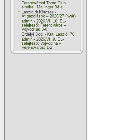
Ferencvárosi Torna Club
elnökei: Mailinger Béla
Laszlo dr.Kincses
-
Átigazolások – 2026/27 (nyár)
admin
-
2026.VII.16. EL-
selejtező: Ferencváros –
Vojvodina: 3-0
Erdélyi Dodi
-
Kuti László: 70
admin
-
2026.VII.9. EL-
selejtező: Vojvodina –
Ferencváros: 1-2