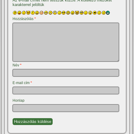
Az e-mail címet nem tesszük közzé.
A kötelező mezőket
*
karakterrel jelöltük
Hozzászólás
*
Név
*
E-mail cím
*
Honlap