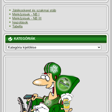
Játékoskeret és szakmai stáb
Mérkőzések - NB I
Mérkőzések - NB III
Igazolások
Tabella
KATEGÓRIÁK
KATEGÓRIÁK