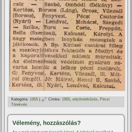
Kategória:
1955
|
Címke:
1955
,
edzőmérkőzés
,
Pécsi
Törekvés
Vélemény, hozzászólás?