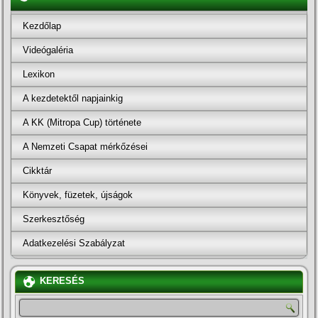
Kezdőlap
Videógaléria
Lexikon
A kezdetektől napjainkig
A KK (Mitropa Cup) története
A Nemzeti Csapat mérkőzései
Cikktár
Könyvek, füzetek, újságok
Szerkesztőség
Adatkezelési Szabályzat
KERESÉS