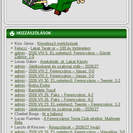
HOZZÁSZÓLÁSOK
Kiss János
-
Következő mérkőzések
Felucci
-
Lakat Tanár úr – 100 év történelem
admin
-
2026.VIII.5. EL-selejtező: Ferencváros – Górnik
Zabrze: 1-0
Lovas Gábor
-
Anekdoták: dr. Lakat Károly
admin
-
Játékoskeret és szakmai stáb – 2026/27
admin
-
2026.VIII.2. Ferencváros – Vasas: 0-0
admin
-
2026.VIII.2. Ferencváros – Vasas: 0-0
admin
-
2026.VII.30. EL-selejtező: Ferencváros – Twente: 2-2
admin
-
Botka Endre
admin
-
Bamidele Yusuf
admin
-
2026.VII.26. Paks – Ferencváros: 4-2
admin
-
2026.VII.26. Paks – Ferencváros: 4-2
admin
-
2026.VII.23. EL-selejtező: Twente – Ferencváros: 1-2
admin
-
Játékoskeret és szakmai stáb – 2026/27
Charbel Bouja
-
Itt a háboru!
Lucas Fuentes
-
A Ferencvárosi Torna Club elnökei: Mailinger
Béla
Laszlo dr.Kincses
-
Átigazolások – 2026/27 (nyár)
admin
-
2026.VII.16. EL-selejtező: Ferencváros – Vojvodina: 3-0